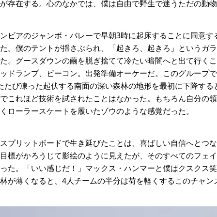
が存在する。心のなかでは、僕は自由で野生で迷うただの動物
ンビアのジャンボ・バレーで早朝3時に起床することに同意す
た。僕のテントが揺さぶられ、「起きろ、起きろ」というガラ
た。グースダウンの繭を脱ぎ捨てて冷たい暗闇へと出て行くこ
ッドランプ、ビーコン。出発準備オーケーだ。このグループで
たたび凍った起伏する南面の深い森林の地形を最初に下降する
でこれほど技術を試されたことはなかった。もちろん自分の領
くローラースケートを履いたゾウのような感覚だった。
スプリットボードで生き延びたことは、喜ばしい自信へとつな
目標がかろうじて影絵のように見えたが、そのすべてのフェイ
った。「いい感じだ！」マックス・ハンマーと僕はクスクス笑
林が薄くなると、4人チームの半分は荷を軽くするこのチャン