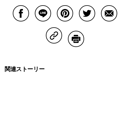
Facebookで共有する
Lineで共有する
Pinterestで共有する
Twitterで共有する
Emailで
Copy Linkで共有する
印刷する
関連ストーリー