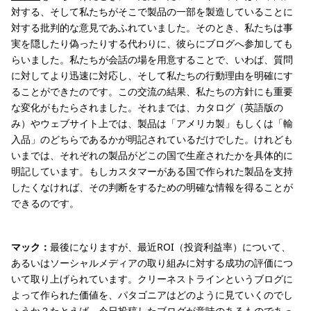
対する、そして私たちがそこで製品の一部を製造していることに
対する批判的な意見であふれていました。そのとき、私たちは事
実を隠したり偽ったりする代わりに、彼らにブログへ参加しても
らいました。私たちが会話の場を用意することで、いわば、質問
に対してより迅速に対応し、そして私たちの行動理由を明確にす
ることができたのです。この交流の結果、私たちの方針にも重要
な変化がもたらされました。それまでは、カタログ（英語版の
み）やウェブサイト上では、製品は「アメリカ製」もしくは「輸
入品」のどちらであるかが明記されているだけでした。けれども
いまでは、それぞれの製品がどこの国で生産されたかを具体的に
明記しています。もしカスタマーがある国で作られた製品を支持
したくなければ、その判断をするための明確な情報を得ることが
できるのです。
マック：
最後になりますが、最近ROI（投資利益率）について、
あるいはソーシャルメディアの取り組みに対する成功の評価につ
いて取り上げられています。クリーネストラインというブログに
よって作られた価値を、パタゴニアはどのように見ていくのでし
ょうか？たとえば、今日投稿したブログが意味のあるものであっ