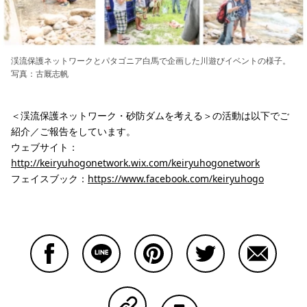
渓流保護ネットワークとパタゴニア白馬で企画した川遊びイベントの様子。
写真：古厩志帆
＜渓流保護ネットワーク・砂防ダムを考える＞の活動は以下でご
紹介／ご報告をしています。
ウェブサイト：
http://keiryuhogonetwork.wix.com/keiryuhogonetwork
フェイスブック：
https://www.facebook.com/keiryuhogo
Facebookで共有する
Lineで共有する
Pinterestで共有する
Twitterで共有する
Emailで