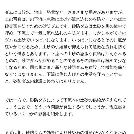
ダムには貯水、治山、発電など、さまざまな用途がありますが、
上の写真は川の下流へ急激に土砂が流れ込むのを防ぐ、いわば土
砂災害を防ぐための
砂防ダム
です。砂防ダムは土砂を川の途中で
貯め、下流まで一気に流れ込むのを防ぎます。しかしやがてその
ダムも土砂でいっぱいになります。いっぱいになるとその川底が
緩やかになるため、土砂の供給量が抑えられて急激な流れを防ぐ
という働きもあります。下流への土砂の急激な供給は抑えられる
ものの、砂防ダムが貯めることのできるその調節量は極めて少な
くなるため、同じ川にまた新たな砂防ダムを建設して機能を保た
なくてはなりません。下流に住む人びとの生活を守ろうとする
と、砂防ダムの建設に終わりはありません。
では一方で、砂防ダムによって下流への土砂の供給が抑えられて
しまうことで、どういう問題が発生するのでしょうか。現在起き
ているいくつかの影響を紹介します。
まずは川。砂防ダムの効果により砂や石の供給が少なくなるため