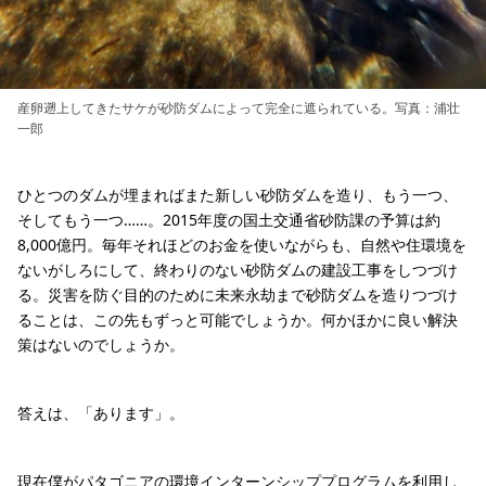
産卵遡上してきたサケが砂防ダムによって完全に遮られている。写真：浦壮
一郎
ひとつのダムが埋まればまた新しい砂防ダムを造り、もう一つ、
そしてもう一つ……。2015年度の国土交通省砂防課の予算は約
8,000億円。毎年それほどのお金を使いながらも、自然や住環境を
ないがしろにして、終わりのない砂防ダムの建設工事をしつづけ
る。災害を防ぐ目的のために未来永劫まで砂防ダムを造りつづけ
ることは、この先もずっと可能でしょうか。何かほかに良い解決
策はないのでしょうか。
答えは、「あります」。
現在僕が
パタゴニアの環境インターンシッププログラム
を利用し