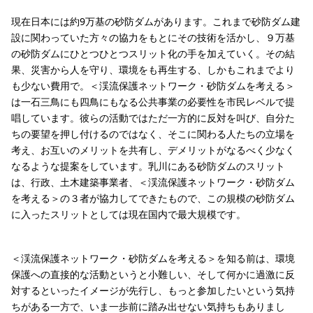
現在日本には約9万基の砂防ダムがあります。これまで砂防ダム建
設に関わっていた方々の協力をもとにその技術を活かし、９万基
の砂防ダムにひとつひとつスリット化の手を加えていく。その結
果、災害から人を守り、環境をも再生する、しかもこれまでより
も少ない費用で。＜渓流保護ネットワーク・砂防ダムを考える＞
は一石三鳥にも四鳥にもなる公共事業の必要性を市民レベルで提
唱しています。彼らの活動ではただ一方的に反対を叫び、自分た
ちの要望を押し付けるのではなく、そこに関わる人たちの立場を
考え、お互いのメリットを共有し、デメリットがなるべく少なく
なるような提案をしています。乳川にある砂防ダムのスリット
は、行政、土木建築事業者、＜渓流保護ネットワーク・砂防ダム
を考える＞の３者が協力してできたもので、この規模の砂防ダム
に入ったスリットとしては現在国内で最大規模です。
＜渓流保護ネットワーク・砂防ダムを考える＞を知る前は、環境
保護への直接的な活動というと小難しい、そして何かに過激に反
対するといったイメージが先行し、もっと参加したいという気持
ちがある一方で、いま一歩前に踏み出せない気持ちもありまし