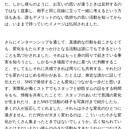
た。しかし彼らのように、お互いの思いが違うときは反対するの
ではなく提案し、相手と同じ目線に立って一緒に考えるという方
法もある。誰もデメリットのない気持ちの良い活動を知ってから
は、いままで持っていたイメージは払拭されました。
さらにインターンシップを通じて、直接的な行動を起こさなくて
も、変化をもたらすきっかけとなる活動は誰にでもできるという
ことも気づかされました。それはもっと身の回りで起きている事
実を知ろうとし、しかるべき場面でそれに基づいた判断するこ
と。そしてもしそれに共感できれば周りにも共有する。それだけ
でも変わりはじめる何かがある。たとえば、身近な誰かに話して
伝えたり、SNSで発信することも変化につながる一歩だと思いま
す。実際私が働くストアでもスタッフと砂防ダムの話をする時間
をもち、情報を共有したことで、スタッフのあいだで意識の変化
が生まれたり、またSNSで活動の様子を写真付きで紹介したら、
多くの人が反応してくれました。それらは小さな変化のひとつに
過ぎません。ただ何かが大きく変わるのは、こういった小さな変
化がたくさん集まったときではないでしょうか。広く知られてい
るとはまだいえない彼らの小さな活動を大きなうねりにつなげる