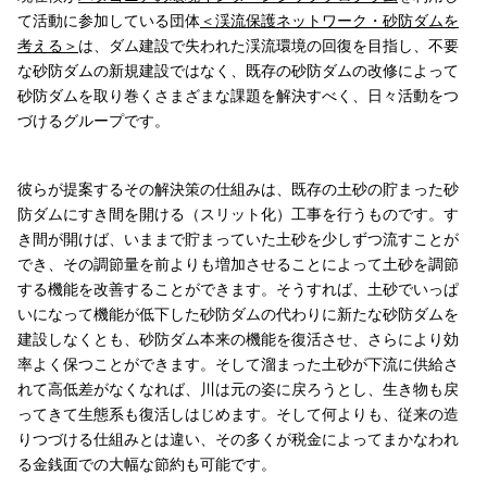
て活動に参加している団体
＜渓流保護ネットワーク・砂防ダムを
考える＞
は、ダム建設で失われた渓流環境の回復を目指し、不要
な砂防ダムの新規建設ではなく、既存の砂防ダムの改修によって
砂防ダムを取り巻くさまざまな課題を解決すべく、日々活動をつ
づけるグループです。
彼らが提案するその解決策の仕組みは、既存の土砂の貯まった砂
防ダムにすき間を開ける（スリット化）工事を行うものです。す
き間が開けば、いままで貯まっていた土砂を少しずつ流すことが
でき、その調節量を前よりも増加させることによって土砂を調節
する機能を改善することができます。そうすれば、土砂でいっぱ
いになって機能が低下した砂防ダムの代わりに新たな砂防ダムを
建設しなくとも、砂防ダム本来の機能を復活させ、さらにより効
率よく保つことができます。そして溜まった土砂が下流に供給さ
れて高低差がなくなれば、川は元の姿に戻ろうとし、生き物も戻
ってきて生態系も復活しはじめます。そして何よりも、従来の造
りつづける仕組みとは違い、その多くが税金によってまかなわれ
る金銭面での大幅な節約も可能です。