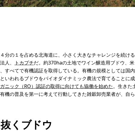
４分の１を占める北海道に、小さく大きなチャレンジを続ける
法人、
トカプチ
だ。約370haの土地でワイン醸造用ブドウ、
、すべてで有機認証を取得している。有機の規模としては国内
細といわれるブドウをバイオダイナミック農法で育てることに成
ガニック（RO）認証の取得に向けても協働を始めた
。生きた
有機の普及を第一に考えて行動してきた雑穀卸売業者が、自ら
き抜くブドウ