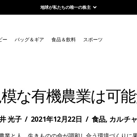
地球が私たちの唯一の株主
ビー
バッグ＆ギア
食品＆飲料
スポーツ
規模な有機農業は可能
井 光子
/
2021年12月22日
/
食品
,
カルチ
農業と人、生きものの命が調和し合う環境づくりに