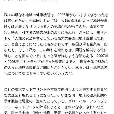
我々の母なる地球の健康状態は、2005年からいままでよかったと
は言いがたい。先進国においては、人類の活動によって地球が危
険なほど暑くなりつつあるとの認識が広がってきた。論文や書
籍、映画、科学者の警告が山のようにあふれ、さらには、軍さえ
もが「人類の安全を脅かしている最大の要因は地球温暖化であ
る」と言うようになったにもかかわらず、各国政府も企業も、あ
なたも、そして私も、この流れを逆転させ、問題を解消する道に
進むことを拒んでいる。もっと気が沈むような話もある。2007年
と2008年にギャラップが行った
調査
によると、世界全体で38%も
の人々が地球温暖化など聞いたこともない、あるいは、地球温暖
化についてなにも考えていないというのだ。
自社の環境フットプリントを本気で削減しようと努力する世界的
な大企業も現れるようになったが、いまなお、地球の健康状態を
示す数値は悪化の一途をたどっている。グローバル・フットプリ
ント・ネットワークの計算によると、きれいな水、きれいな空
気、耕せる土地、健全な漁場、安定した気候といった主要なもの