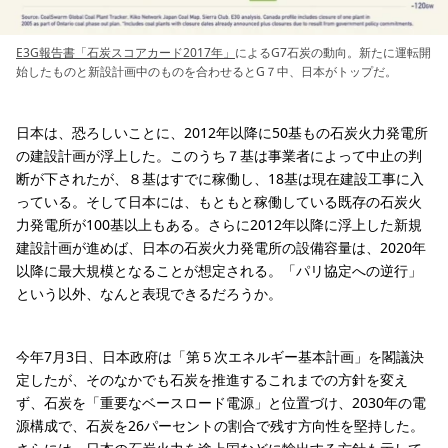
E3G報告書「石炭スコアカード2017年」
によるG7石炭の動向。新たに運転開
始したものと新設計画中のものを合わせるとG７中、日本がトップだ。
日本は、恐ろしいことに、2012年以降に50基もの石炭火力発電所
の建設計画が浮上した。このうち７基は事業者によって中止の判
断が下されたが、８基はすでに稼働し、18基は現在建設工事に入
っている。そして日本には、もともと稼働している既存の石炭火
力発電所が100基以上もある。さらに2012年以降に浮上した新規
建設計画が進めば、日本の石炭火力発電所の設備容量は、2020年
以降に最大規模となることが想定される。「パリ協定への逆行」
という以外、なんと表現できるだろうか。
今年7月3日、日本政府は「第５次エネルギー基本計画」を閣議決
定したが、そのなかでも石炭を推進するこれまでの方針を変え
ず、石炭を「重要なベースロード電源」と位置づけ、2030年の電
源構成で、石炭を26パーセントの割合で残す方向性を堅持した。