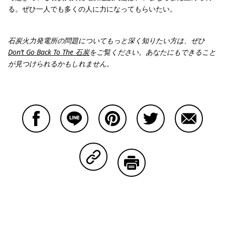
る。ぜひ一人でも多くの人に力になってもらいたい。
石炭火力発電所の問題についてもっと深く知りたい方は、ぜひ
Don’t Go Back To The 石炭
をご覧ください。あなたにもできること
が見つけられるかもしれません。
Facebookで共有する
Lineで共有する
Pinterestで共有する
Twitterで共有する
Emailで
Copy Linkで共有する
印刷する