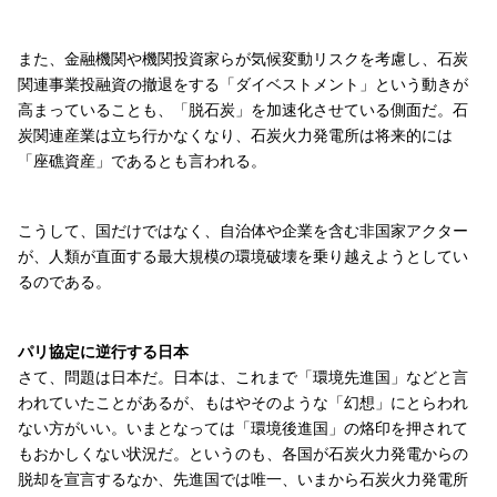
また、金融機関や機関投資家らが気候変動リスクを考慮し、石炭
関連事業投融資の撤退をする「ダイベストメント」という動きが
高まっていることも、「脱石炭」を加速化させている側面だ。石
炭関連産業は立ち行かなくなり、石炭火力発電所は将来的には
「座礁資産」であるとも言われる。
こうして、国だけではなく、自治体や企業を含む非国家アクター
が、人類が直面する最大規模の環境破壊を乗り越えようとしてい
るのである。
パリ協定に逆行する日本
さて、問題は日本だ。日本は、これまで「環境先進国」などと言
われていたことがあるが、もはやそのような「幻想」にとらわれ
ない方がいい。いまとなっては「環境後進国」の烙印を押されて
もおかしくない状況だ。というのも、各国が石炭火力発電からの
脱却を宣言するなか、先進国では唯一、いまから石炭火力発電所