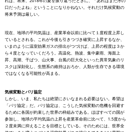
れば、将来、2018年の夏を振り返ったときに、「あれはまだ序の
口だったよね」ということになりかねない。それだけ気候変動の
将来予測は厳しい。
現在、地球の平均気温は、産業革命以前に比べて１度程度上昇し
ているとされる。これが今後も引きつづき確実に上昇するなか、
いまのように温室効果ガスの排出がつづけば、上昇の程度は３か
ら４度となっていくだろう。高温化、熱波、集中豪雨、海面上
昇、高潮、干ばつ、山火事、台風の巨大化といった異常気象のリ
スクは深刻化し、生態系の維持はおろか、人類が生存できる環境
ではなくなる可能性が高まる。
気候変動とパリ協定
しかし、いま、私たちは絶望にさいなまれる必要はない。希望は
「パリ協定」だ。パリ協定は、こうした気候変動の危機を回避す
るために各国が約束した世界の枠組みである。ほぼすべての国が
参加し、地球の平均気温の上昇を産業革命前に比べて、1.5度から
２度未満に抑えることを目標としている。そのためには、世界全