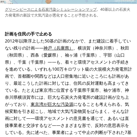
グリーンピースによる石炭汚染シミュレーションマップ
。40基以上の石炭火
力発電所の新設で大気汚染が悪化することが予想される。
計画を住民の手で止める
2012年以降浮上した50基の計画のなかで、まだ建設に着手してい
ない残りの計画――
神戸（兵庫県）
、横須賀（神奈川県）、秋田
（秋田県）、西条（愛媛県）、袖ヶ浦（千葉県）、宇部（山口
県）、千葉（千葉県）――も、着々と環境アセスメントの手続き
を進めている。いずれも100万キロワット級の大規模火力発電所計
画で、首都圏や関西などは人口密集地に近いところにも計画があ
り、最近こうした計画に対しては、住民の反対運動も高まってき
ている。たとえば東京湾に位置する千葉県千葉市、袖ケ浦市、神
奈川県横須賀市には、巨大な石炭火力発電所の建設計画が立ち上
がっており、
東京湾が巨大な汚染源
になることも考えられる。気
候変動を引き起こし、地域で大気汚染物質をばらまく。そんな計
画に対して――環境アセスメントの意見書を通じて、あるいは直
接事業者と交渉するなど――さまざまな形で、反対の意思表示を
している。先に述べた、事業者によって中止の判断が下された7基