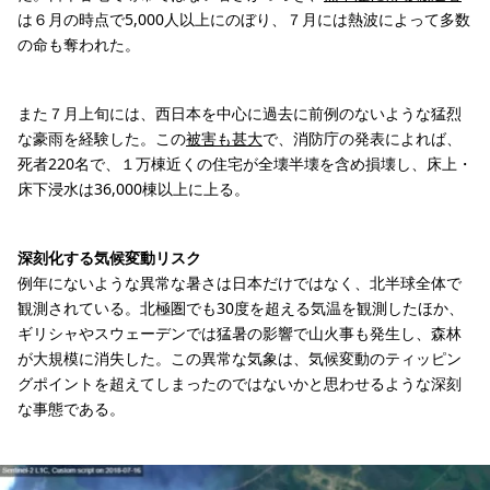
は６月の時点で5,000人以上にのぼり、７月には熱波によって多数
の命も奪われた。
また７月上旬には、西日本を中心に過去に前例のないような猛烈
な豪雨を経験した。この
被害も甚大
で、消防庁の発表によれば、
死者220名で、１万棟近くの住宅が全壊半壊を含め損壊し、床上・
床下浸水は36,000棟以上に上る。
深刻化する気候変動リスク
例年にないような異常な暑さは日本だけではなく、北半球全体で
観測されている。北極圏でも30度を超える気温を観測したほか、
ギリシャやスウェーデンでは猛暑の影響で山火事も発生し、森林
が大規模に消失した。この異常な気象は、気候変動のティッピン
グポイントを超えてしまったのではないかと思わせるような深刻
な事態である。