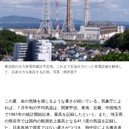
横須賀の火力発電所建設予定地。これまで石油火力だった発電設備を解体し
て、石炭火力を新設する計画。写真：桃井貴子
この夏、命の危険を感じるような暑さが続いている。気象庁によ
れば、７月中旬の平均気温は、関東甲信、東海、近畿、中国地方
で1961年の統計開始以来、最高を記録したという。また、埼玉県
の熊谷市では国内の観測史上最高となる41.1度の気温を記録し
た。日本各地で尋常ではない暑さがつづき、
熱中症による搬送者