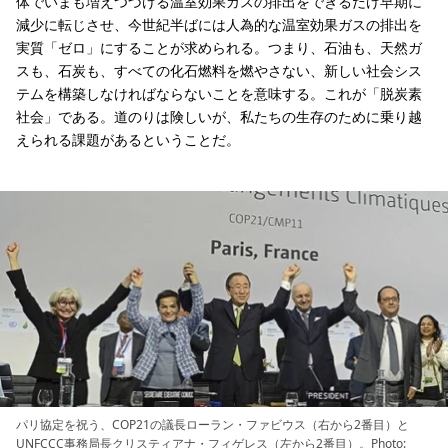
体でいまも増えつづける温室効果ガスの排出をできるだけ早期に
減少に転じさせ、今世紀半ばには人為的な温室効果ガスの排出を
実質「ゼロ」にすることが求められる。つまり、石油も、天然ガ
スも、石炭も、すべての化石燃料を燃やさない、新しい社会シス
テムを構築しなければならないことを意味する。これが「脱炭素
社会」である。道のりは険しいが、私たちの生存のために乗り越
えられる課題があるということだ。
パリ協定を祝う、COP21の議長ローラン・ファビウス（右から2番目）と
UNFCCC事務局長クリスティアナ・フィゲレス（左から2番目）。Photo: