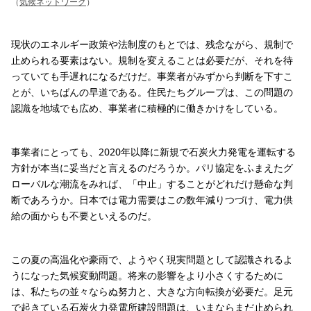
（
気候ネットワーク
）
現状のエネルギー政策や法制度のもとでは、残念ながら、規制で
止められる要素はない。規制を変えることは必要だが、それを待
っていても手遅れになるだけだ。事業者がみずから判断を下すこ
とが、いちばんの早道である。住民たちグループは、この問題の
認識を地域でも広め、事業者に積極的に働きかけをしている。
事業者にとっても、2020年以降に新規で石炭火力発電を運転する
方針が本当に妥当だと言えるのだろうか。パリ協定をふまえたグ
ローバルな潮流をみれば、「中止」することがどれだけ懸命な判
断であろうか。日本では電力需要はこの数年減りつづけ、電力供
給の面からも不要といえるのだ。
この夏の高温化や豪雨で、ようやく現実問題として認識されるよ
うになった気候変動問題。将来の影響をより小さくするために
は、私たちの並々ならぬ努力と、大きな方向転換が必要だ。足元
で起きている石炭火力発電所建設問題は、いまならまだ止められ