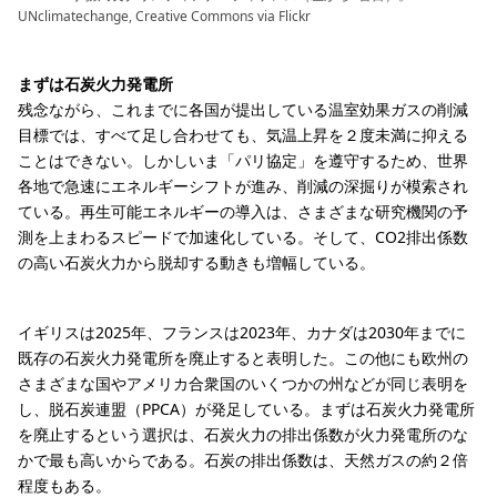
UNclimatechange, Creative Commons via Flickr
まずは石炭火力発電所
残念ながら、これまでに各国が提出している温室効果ガスの削減
目標では、すべて足し合わせても、気温上昇を２度未満に抑える
ことはできない。しかしいま「パリ協定」を遵守するため、世界
各地で急速にエネルギーシフトが進み、削減の深掘りが模索され
ている。再生可能エネルギーの導入は、さまざまな研究機関の予
測を上まわるスピードで加速化している。そして、CO2排出係数
の高い石炭火力から脱却する動きも増幅している。
イギリスは2025年、フランスは2023年、カナダは2030年までに
既存の石炭火力発電所を廃止すると表明した。この他にも欧州の
さまざまな国やアメリカ合衆国のいくつかの州などが同じ表明を
し、脱石炭連盟（PPCA）が発足している。まずは石炭火力発電所
を廃止するという選択は、石炭火力の排出係数が火力発電所のな
かで最も高いからである。石炭の排出係数は、天然ガスの約２倍
程度もある。