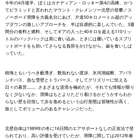
今年の4月後半、ぼくはカナディアン・ロッキー第4の高峰、かつ
てピラミッドと言われたマウント・クレメンソー北壁の登攀／ス
ノーボード滑降を大義名分にあげ、片道50キロメートル超のアッ
プダウンの激しいアプローチを、半ば自虐的に楽しんでいた。3週
間分の食料と燃料、そしてギアの入った40キロを超える110リッ
トルのバックパックは肩に食い込み、ときには履いているスプリ
ットボードをも担いてさらなる負荷をかけながら、歯を食いしば
っていた。
樹海ともいうべき藪漕ぎ、数知れない渡渉、氷河湖縦断、アバラ
ンチパス、急な雪壁とトラバース、そしてグリズリーに怯える
日々の幕営……。さまざまな逆境を極めたが、それでも情報が限り
なく少ないなか、滑降はもとよりたどり着けるかどうかすらわか
らない壁を目指して歩を進めるという山行形態は冒険性が高く、
旅としてボリュームのあるチャレンジだった。
北壁自体は1989年の冬に16日間のエアサポートなしの正攻法で登
られており、高い評価を受けていたが、滑降に関しては2012年春