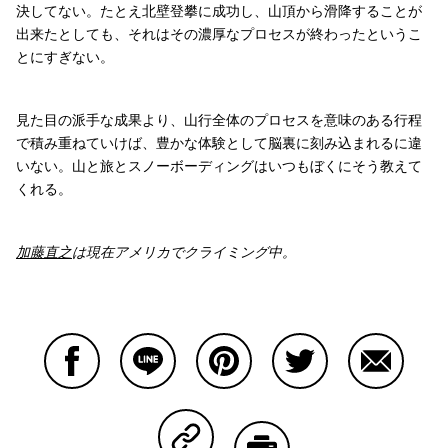
決してない。たとえ北壁登攀に成功し、山頂から滑降することが
出来たとしても、それはその濃厚なプロセスが終わったというこ
とにすぎない。
見た目の派手な成果より、山行全体のプロセスを意味のある行程
で積み重ねていけば、豊かな体験として脳裏に刻み込まれるに違
いない。山と旅とスノーボーディングはいつもぼくにそう教えて
くれる。
加藤直之
は現在アメリカでクライミング中。
Facebookで共有する
Lineで共有する
Pinterestで共有する
Twitterで共有する
Emailで