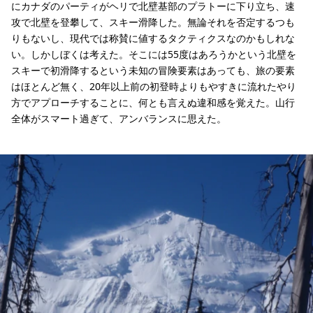
にカナダのパーティがヘリで北壁基部のプラトーに下り立ち、速
攻で北壁を登攀して、スキー滑降した。無論それを否定するつも
りもないし、現代では称賛に値するタクティクスなのかもしれな
い。しかしぼくは考えた。そこには55度はあろうかという北壁を
スキーで初滑降するという未知の冒険要素はあっても、旅の要素
はほとんど無く、20年以上前の初登時よりもやすきに流れたやり
方でアプローチすることに、何とも言えぬ違和感を覚えた。山行
全体がスマート過ぎて、アンバランスに思えた。