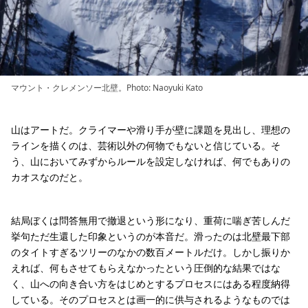
マウント・クレメンソー北壁。Photo: Naoyuki Kato
山はアートだ。クライマーや滑り手が壁に課題を見出し、理想の
ラインを描くのは、芸術以外の何物でもないと信じている。そ
う、山においてみずからルールを設定しなければ、何でもありの
カオスなのだと。
結局ぼくは問答無用で撤退という形になり、重荷に喘ぎ苦しんだ
挙句ただ生還した印象というのが本音だ。滑ったのは北壁最下部
のタイトすぎるツリーのなかの数百メートルだけ。しかし振りか
えれば、何もさせてもらえなかったという圧倒的な結果ではな
く、山への向き合い方をはじめとするプロセスにはある程度納得
している。そのプロセスとは画一的に供与されるようなものでは