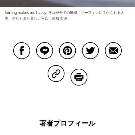
Surfing makes me happy! それが全ての動機。サーフィンに生かされる人
生、それもまた良し。写真：武知 実波
Facebookで共有する
Lineで共有する
Pinterestで共有する
Twitterで共有する
Emailで
Copy Linkで共有する
印刷する
著者プロフィール