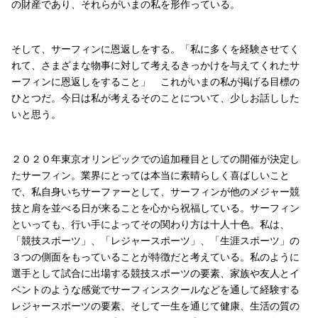
の財産であり、それらがいまの私を形作っている。
そして、サーフィンに恩返しをする。「私に多くを経験させてく
れて、さまざまな物事に対して考えるきっかけを与えてくれたサ
ーフィンに恩返しをすること」 これがいまの私が掲げる目標の
ひとつだ。今日は私が考えるそのことについて、少しお話しした
いと思う。
２０２０年東京オリンピックでの追加種目としての開催が決定し
たサーフィン。業界にとっては本当に素晴らしく喜ばしいこと
で、私自身いちサーファーとして、サーフィンが他のメジャー競
技と肩を並べる日が来ることを心から祝福している。サーフィン
といっても、行い手によってその関わり方は十人十色。私は、
「競技スポーツ」、「レジャースポーツ」、「生涯スポーツ」の
３つの側面をもっていることが特徴だと考えている。私のように
選手として試合に出場する競技スポーツの要素、家族や友人とイ
ベントのような感覚でサーフィンスクールなどを通して経験する
レジャースポーツの要素、そして一生を通じて健康、生活の質の