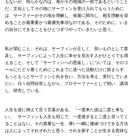
もないが、明らかなのは、海がその地域の一部であるということ
だ。文化としてその地にサーフィンを受け入れてもらうために
は、サーファーがその地を理解し、発展に関与し、相互理解を深
めることが最重要かつ最優先事項なのである。そのために、いま
の自分にできることをひとつずつやっていきたいと思う。
私が望むこと。それは、サーフィンが正しく、良いものとして普
及し、サーフィンによって人生に幸せを見出す人がひとりでも増
えること。そして「サーフィンへの恩返し」については、そのゴ
ールにたどり着くためにこれまでに述べた活動だけに留まらず、
もっともっとサーフィンと向き合い、方法を考え、実行していき
たい。日々自問自答しながら、プロサーファーとして戦い、講演
し、研究している。
人生を波に例えて言う言葉がある。「一度来た波は二度と来な
い」 サーフィンも人生も同じで、一度過ぎると二度と戻ってく
ることはない。その貴重な一生、儚い一瞬に価値づけできる方法
は人によってそれぞれだと思う。それを探すことが生きる意味な