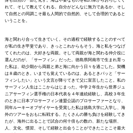
れて、そして教えてくれる。自分がどんなに無力であるか、そし
て自然との同調こそ最も人間的で自然的、そして合理的であると
いうことを。
海と関わり合って生きていく。その過程で経験することのすべて
が私の生き甲斐であり、きっとこれからもそう。海と私をつなげ
てくれたのは、大好きな両親。そして両親が海と関わる仲介役に
選んだのが、「サーフィン」だった。徳島県阿南市で生まれ育っ
た私は、幼少期から両親と弟と海に向かう日々を過ごした。契機
は８歳のとき。いまでも覚えているのは、あるときパッと「サー
フィンしたい」という文言が降りてきて父に宣言したこと。私の
サーフィン人生はここからはじまった。中学２年生から世界ジュ
ニアサーフィン選手権の日本代表を４年連続経験し、高校３年生
のときに日本プロサーフィン連盟公認のプロサーファーとなり、
同年ルーキーオブザイヤーを受賞した私は徳島大学に入学し、海
外のツアーをおもに転戦する。たくさんの勝ち負けを経験してき
たが、海外に出ることで試合の何十倍もの数の、新たな場所、
人、文化、慣習、そして経験と出会うことができたことこそ最大