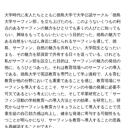
大学時代に友人たちとともに徳島大学で大学公認サークル「徳島
大学サーフィン部」を立ち上げたのも、このようないくつもの利
点のあるサーフィンの魅力をひとりでも多くの人びとに知っても
らい、興味をもってもらいたいという目的だった。徳島の魅力で
ある自然をいちばん身近に感じられるサーフィンを通して、徳
島、サーフィン、自然の魅力を共有したい。大学院生となったい
まも、その魅力を部員皆で共有する日々を送っている。けれども
私がサーフィン部を設立した目的は、サーフィンの魅力の発信の
他に、もうひとつあった。それは教育現場へのサーフィンの導入
である。徳島大学で英語教育を専門として学ぶ過程で、人を育む
教育が他の分野においても重要であることを感じ、教育現場にサ
ーフィンを導入することこそ、サーフィンの今後の発展に必要不
可欠であるという考えにいたった。そして卒業研究として「サー
フィン活動の学校教育への導入方法とその効果」を研究した。研
究からはサーフィンを教育カリキュラムとして導入することで児
童生徒の自己効力感は向上し、健全な発達に寄与する可能性をも
つことが明らかになり、サーフィンを教育へ導入することの意義
を再確認することができた。