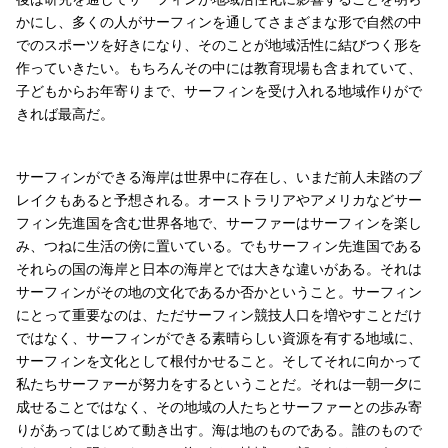
かにし、多くの人がサーフィンを通してさまざまな形で自然の中
でのスポーツを好きになり、そのことが地域活性に結びつく形を
作っていきたい。もちろんその中には教育現場も含まれていて、
子どもからお年寄りまで、サーフィンを受け入れる地域作りがで
きれば最高だ。
サーフィンができる海岸は世界中に存在し、いまだ前人未踏のブ
レイクもあると予想される。オーストラリアやアメリカなどサー
フィン先進国を含む世界各地で、サーファーはサーフィンを楽し
み、つねに生活の傍に置いている。でもサーフィン先進国である
それらの国の海岸と日本の海岸とでは大きな違いがある。それは
サーフィンがその地の文化であるか否かということ。サーフィン
にとって重要なのは、ただサーフィン競技人口を増やすことだけ
ではなく、サーフィンができる素晴らしい資源を有する地域に、
サーフィンを文化として根付かせること。そしてそれに向かって
私たちサーファーが努力をするということだ。それは一朝一夕に
成せることではなく、その地域の人たちとサーファーとの歩み寄
りがあってはじめて動き出す。海は地のものである。誰のもので