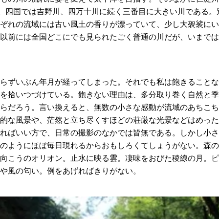
ロ。四国では吉野川、四万十川に続く三番目に大きい川である。
ぞれの流域には古い風土の香りが漂っていて、少し大袈裟にい
以前には全国どこにでも見られたごく普通の川だが、いまでは
らずいぶん年月が経ってしまった。それでも私は飽きることな
を拾いつづけている。飽きない理由は、多分取り巻く自然と季
らだろう。言い換えると、無数の小さな感動が流域のあちこち
的な風景や、茫然と立ち尽くすほどの荘厳な光景などはめった
ればいい方で、日常の撮影のなかでは皆無である。しかし小さ
のようにほぼ毎日現れるからおもしろくてしょうがない。森の
向こうのオリオン。止水に映る雲。凄味をおびた稜線の月。ピ
や風の匂い。例をあげればきりがない。