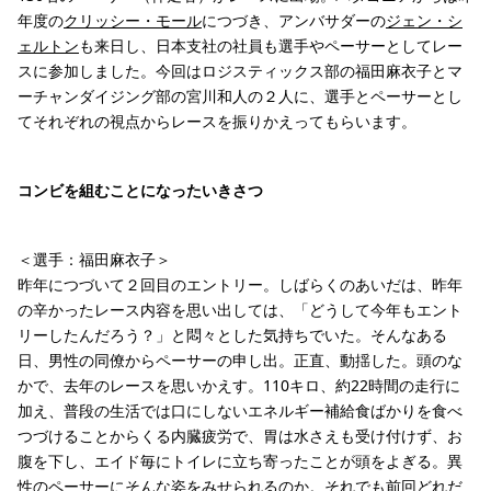
年度の
クリッシー・モール
につづき、アンバサダーの
ジェン・シ
ェルトン
も来日し、日本支社の社員も選手やペーサーとしてレー
スに参加しました。今回はロジスティックス部の福田麻衣子とマ
ーチャンダイジング部の宮川和人の２人に、選手とペーサーとし
てそれぞれの視点からレースを振りかえってもらいます。
コンビを組むことになったいきさつ
＜選手：福田麻衣子＞
昨年につづいて２回目のエントリー。しばらくのあいだは、昨年
の辛かったレース内容を思い出しては、「どうして今年もエント
リーしたんだろう？」と悶々とした気持ちでいた。そんなある
日、男性の同僚からペーサーの申し出。正直、動揺した。頭のな
かで、去年のレースを思いかえす。110キロ、約22時間の走行に
加え、普段の生活では口にしないエネルギー補給食ばかりを食べ
つづけることからくる内臓疲労で、胃は水さえも受け付けず、お
腹を下し、エイド毎にトイレに立ち寄ったことが頭をよぎる。異
性のペーサーにそんな姿をみせられるのか。それでも前回どれだ