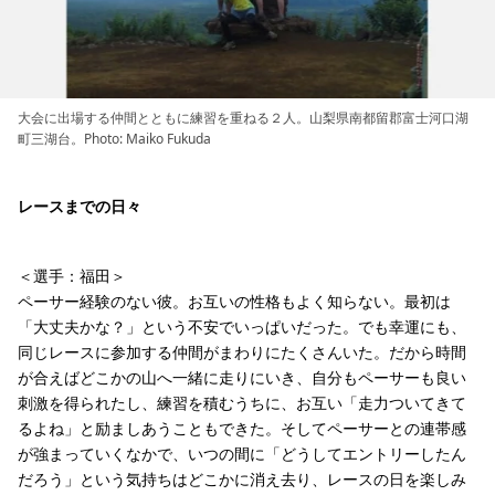
大会に出場する仲間とともに練習を重ねる２人。山梨県南都留郡富士河口湖
町三湖台。Photo: Maiko Fukuda
レースまでの日々
＜選手：福田＞
ペーサー経験のない彼。お互いの性格もよく知らない。最初は
「大丈夫かな？」という不安でいっぱいだった。でも幸運にも、
同じレースに参加する仲間がまわりにたくさんいた。だから時間
が合えばどこかの山へ一緒に走りにいき、自分もペーサーも良い
刺激を得られたし、練習を積むうちに、お互い「走力ついてきて
るよね」と励ましあうこともできた。そしてペーサーとの連帯感
が強まっていくなかで、いつの間に「どうしてエントリーしたん
だろう」という気持ちはどこかに消え去り、レースの日を楽しみ