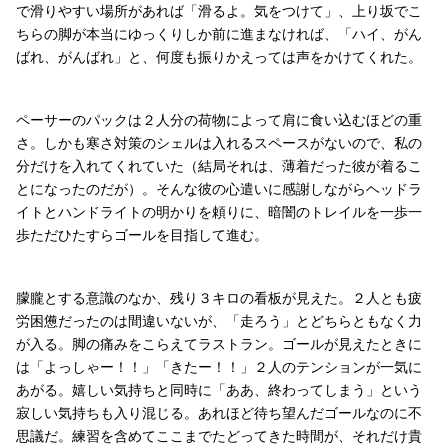
で滑りやすい場所があれば「滑るよ。気をつけて」、上り坂でこ
ちらの脚が本当にゆっくりしか前に進まなければ、「ハイ、がん
ばれ、がんばれ」と、何度も振りかえっては声をかけてくれた。
ペーサーのパックは２人分の荷物によって肩に食い込むほどの重
さ。しかも寒さ対策のシェルは入れるスペースがないので、私の
分だけを入れてくれていた（結局それは、薄着だった彼が着るこ
とになったのだが）。そんな彼の心遣いに感謝しながらヘッドラ
イトとハンドライトの明かりを頼りに、暗闇のトレイルを一歩一
歩ただひたすらゴールを目指して進む。
朦朧とする意識のなか、残り３キロの看板が見えた。２人とも疲
労困憊だったのは間違いないが、「走ろう」とどちらともなく力
が入る。脚の痛みをこらえてラストラン。ゴールが見えたときに
は「よっしゃー！！」「きたー！！」２人のテンションが一気に
あがる。嬉しい気持ちと同時に「ああ、終わってしまう」という
寂しい気持ちも入り混じる。あれほど待ち望んだゴールなのに不
思議だ。練習を含めてここまでたどってきた時間が、それだけ貴