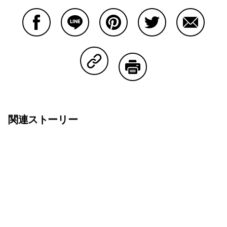
Facebookで共有する
Lineで共有する
Pinterestで共有する
Twitterで共有する
Emailで
Copy Linkで共有する
印刷する
関連ストーリー