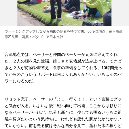
ウォーミングアップしながら福田の到着を待つ宮川。66キロ地点、笹ヶ峰高
原乙見湖。写真：パタゴニア日本支社
合流地点では、ペーサーと仲間のペーサーが元気に迎えてくれ
た。２人の顔を見た途端、嬉しさと安堵感が込み上げる。てきぱ
きと２人が荷物や着替え、食事の準備をしてくれる。10時間走っ
てからのこういうサポートは何よりもありがたい。いちばんのパ
ワーになるのだ。
リセット完了。ペーサーの「よし！行くよ！」という言葉にグッ
と気合が入る。いよいよ後半戦へ向けて出発。ここからは頼りに
なるペーサーが一緒だ。気分も新たに、少しでも明るいうちに距
離を稼ぎたいという気持ちに、けれども疲れた脚がなかなかつい
ていかない。前を走る彼はそんな自分を見て、濡れた木の根など