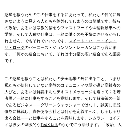
惑星を救うためのこの仕事をするにあたって、私たちの仲間に属
さないように見える人たちを除外してしまうのは簡単です。彼ら
の政治、あるいは宗教的信念やファストフードや４輪駆動車への
愛情、そして人種や仕事は、一緒に働くのを不快にさせるかもし
れません。でもそれでいいのです。
スイート・ハニー・イン・
ザ・ロック
のバーニーズ・ジョンソン・レーガンはこう言いま
す。「何かの連合において、それは十分幅の広い連合である証拠
です」
この惑星を救うことは私たちの安全地帯の外に出ること、つまり
私たちが信仰していない宗教のコミュニティや話が遅い高齢者の
人びと、あるいは解読不明なテキストメッセージを送ってくる若
者層と一緒に仕事をすることを意味します。そして解決策の一部
であるビジネス——グリーンウォッシャーではなく、誠実に旧態
依然に挑戦し、責任ある会社とは何かを定義すべく、しゃしゃり
出る会社——と仕事をすることを意味します。シムラン・セイテ
ィは彼女の刺激的な
TedX talk
のなかでこう語ります。「政治、人