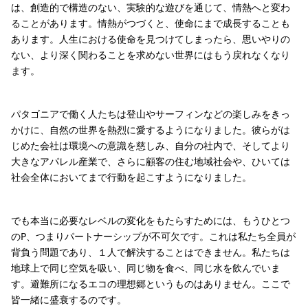
は、創造的で構造のない、実験的な遊びを通じて、情熱へと変わ
ることがあります。情熱がつづくと、使命にまで成長することも
あります。人生における使命を見つけてしまったら、思いやりの
ない、より深く関わることを求めない世界にはもう戻れなくなり
ます。
パタゴニアで働く人たちは登山やサーフィンなどの楽しみをきっ
かけに、自然の世界を熱烈に愛するようになりました。彼らがは
じめた会社は環境への意識を慈しみ、自分の社内で、そしてより
大きなアパレル産業で、さらに顧客の住む地域社会や、ひいては
社会全体においてまで行動を起こすようになりました。
でも本当に必要なレベルの変化をもたらすためには、もうひとつ
のP、つまりパートナーシップが不可欠です。これは私たち全員が
背負う問題であり、１人で解決することはできません。私たちは
地球上で同じ空気を吸い、同じ物を食べ、同じ水を飲んでいま
す。避難所になるエコの理想郷というものはありません。ここで
皆一緒に盛衰するのです。