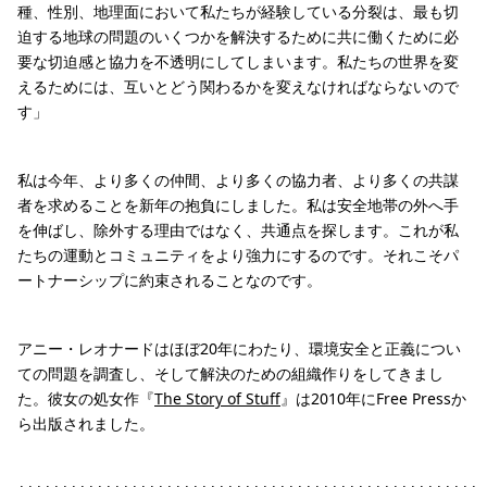
種、性別、地理面において私たちが経験している分裂は、最も切
迫する地球の問題のいくつかを解決するために共に働くために必
要な切迫感と協力を不透明にしてしまいます。私たちの世界を変
えるためには、互いとどう関わるかを変えなければならないので
す」
私は今年、より多くの仲間、より多くの協力者、より多くの共謀
者を求めることを新年の抱負にしました。私は安全地帯の外へ手
を伸ばし、除外する理由ではなく、共通点を探します。これが私
たちの運動とコミュニティをより強力にするのです。それこそパ
ートナーシップに約束されることなのです。
アニー・レオナードはほぼ20年にわたり、環境安全と正義につい
ての問題を調査し、そして解決のための組織作りをしてきまし
た。彼女の処女作『
The Story of Stuff
』は2010年にFree Pressか
ら出版されました。