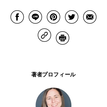
Facebookで共有する
Lineで共有する
Pinterestで共有する
Twitterで共有する
Emailで
Copy Linkで共有する
印刷する
著者プロフィール