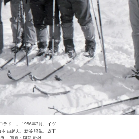
ド！」 1986年2月、イヴ
本 由起夫、新谷 暁生、坂下
勇。 写真：阿部 幹雄