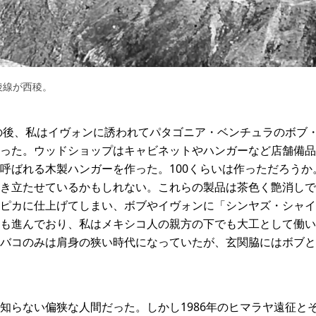
稜線が西稜。
征の後、私はイヴォンに誘われてパタゴニア・ベンチュラのボブ
った。ウッドショップはキャビネットやハンガーなど店舗備品
呼ばれる木製ハンガーを作った。100くらいは作っただろうか
き立たせているかもしれない。これらの製品は茶色く艶消しで
ピカに仕上げてしまい、ボブやイヴォンに「シンヤズ・シャイ
も進んでおり、私はメキシコ人の親方の下でも大工として働い
バコのみは肩身の狭い時代になっていたが、玄関脇にはボブと
知らない偏狭な人間だった。しかし1986年のヒマラヤ遠征と