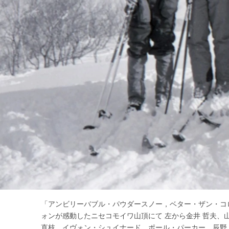
「アンビリーバブル・パウダースノー，ベター・ザン・コロラ
ォンが感動したニセコモイワ山頂にて 左から金井 哲夫、山
直枝、イヴォン・シュイナード、ポール・パーカー、辰野 