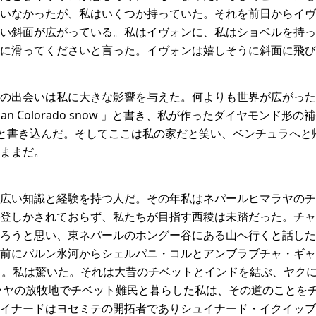
いなかったが、私はいくつか持っていた。それを前日からイヴ
い斜面が広がっている。私はイヴォンに、私はショベルを持っ
先に滑ってくださいと言った。イヴォンは嬉しそうに斜面に飛び
の出会いは私に大きな影響を与えた。何よりも世界が広がった
Better than Colorado snow 」と書き、私が作ったダイヤモ
と書き込んだ。そしてここは私の家だと笑い、ベンチュラへと
ままだ。
広い知識と経験を持つ人だ。その年私はネパールヒマラヤのチャムラ
登しかされておらず、私たちが目指す西稜は未踏だった。チャ
ろうと思い、東ネパールのホングー谷にある山へ行くと話した
前にパルン氷河からシェルパニ・コルとアンブラブチャ・ギャ
う。私は驚いた。それは大昔のチベットとインドを結ぶ、ヤク
マラヤの放牧地でチベット難民と暮らした私は、その道のことを
イナードはヨセミテの開拓者でありシュイナード・イクイッブ