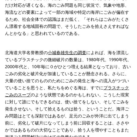
だけ対応が遅くなる。海のごみ問題も同じ状況で、気象や地形、
海流などの要素によって一部の海域や特定の海岸にごみが偏在す
るため、社会全体での認識はまだ低く、「それらはごみがたくさ
ん漂着する地域固有の問題で、そうしたごみを拾えさえすればな
んとかなる」と思われているのである。
北海道大学名誉教授の
小城春雄先生の調査
によれば、海を漂流し
ているプラスチックの微細破片の数量は、1980年代、1990年代、
2000年代と、10年毎に０がひとつ増える結果となっており、古い
ごみの劣化と破片化が加速していることが懸念される。さらに、
大量の使い捨てのもののためにごみの発生と海への流入がつづい
ていることを思うと、私たちをめぐる海は、すでに
プラスチック
ごみのスープ
のような状態であるのかもしれない。こうした現実
に対して誰にでもできるのは、使い捨てをしない、そしてごみを
発生させない。そして拾えるものは拾う、ということだ。海洋ご
み問題はとても深刻ではあるが、足元のごみが外洋に出てしまう
前に、劣化して破片になってしまう前に回収することは、ささや
かではあるものの大切なことであり、拾う人を増やすこともまた
海洋ごみ問題解決に向けての急務なのである。