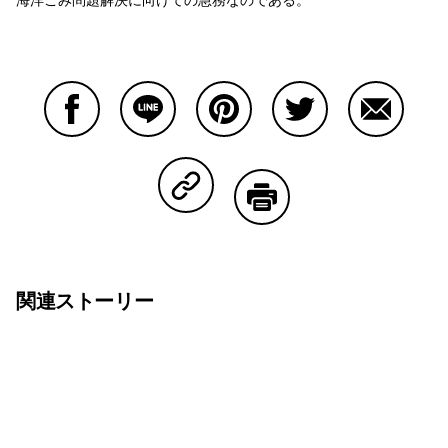
Facebookで共有する
Lineで共有する
Pinterestで共有する
Twitterで共有する
Emailで
Copy Linkで共有する
印刷する
関連ストーリー