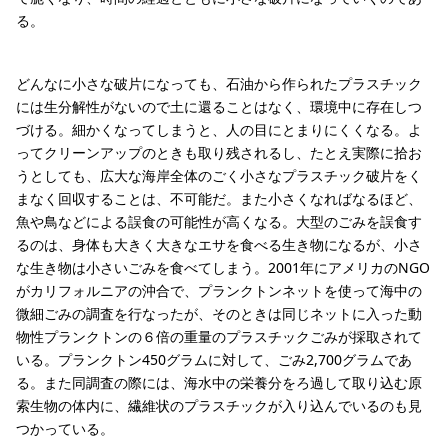
る。
どんなに小さな破片になっても、石油から作られたプラスチック
には生分解性がないので土に還ることはなく、環境中に存在しつ
づける。細かくなってしまうと、人の目にとまりにくくなる。よ
ってクリーンアップのときも取り残されるし、たとえ実際に拾お
うとしても、広大な海岸全体のごく小さなプラスチック破片をく
まなく回収することは、不可能だ。また小さくなればなるほど、
魚や鳥などによる誤食の可能性が高くなる。大型のごみを誤食す
るのは、身体も大きく大きなエサを食べる生き物になるが、小さ
な生き物は小さいごみを食べてしまう。2001年にアメリカのNGO
がカリフォルニアの沖合で、プランクトンネットを使って海中の
微細ごみの調査を行なったが、そのときは同じネットに入った動
物性プランクトンの６倍の重量のプラスチックごみが採取されて
いる。プランクトン450グラムに対して、ごみ2,700グラムであ
る。また同調査の際には、海水中の栄養分をろ過して取り込む原
索生物の体内に、繊維状のプラスチックが入り込んでいるのも見
つかっている。