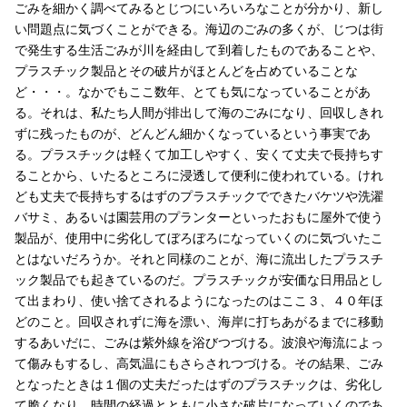
ごみを細かく調べてみるとじつにいろいろなことが分かり、新し
い問題点に気づくことができる。海辺のごみの多くが、じつは街
で発生する生活ごみが川を経由して到着したものであることや、
プラスチック製品とその破片がほとんどを占めていることな
ど・・・。なかでもここ数年、とても気になっていることがあ
る。それは、私たち人間が排出して海のごみになり、回収しきれ
ずに残ったものが、どんどん細かくなっているという事実であ
る。プラスチックは軽くて加工しやすく、安くて丈夫で長持ちす
ることから、いたるところに浸透して便利に使われている。けれ
ども丈夫で長持ちするはずのプラスチックでできたバケツや洗濯
バサミ、あるいは園芸用のプランターといったおもに屋外で使う
製品が、使用中に劣化してぼろぼろになっていくのに気づいたこ
とはないだろうか。それと同様のことが、海に流出したプラスチ
ック製品でも起きているのだ。プラスチックが安価な日用品とし
て出まわり、使い捨てされるようになったのはここ３、４０年ほ
どのこと。回収されずに海を漂い、海岸に打ちあがるまでに移動
するあいだに、ごみは紫外線を浴びつづける。波浪や海流によっ
て傷みもするし、高気温にもさらされつづける。その結果、ごみ
となったときは１個の丈夫だったはずのプラスチックは、劣化し
て脆くなり、時間の経過とともに小さな破片になっていくのであ