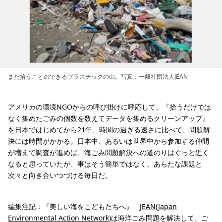
まだ拾うことのできるプラスチックの山。写真：一般社団法人JEAN
アメリカの環境NGOからの呼び掛けに呼応して、『拾うだけでは
なく集めたごみの個数を数えてデータを集めるクリーンアップ』
を日本ではじめてから21年、時間の過ぎる速さに比べて、問題解
決には時間がかかる。日本中、あるいは世界中から参加する仲間
が増えて調査が進めば、海ごみ問題解決への道のりはぐっと近く
なると思っていたが、事はそう簡単ではなく、あらたな課題と
次々と向き合いつづける毎日だ。
編集注記：『美しい海をこどもたちへ』
JEAN(Japan
Environmental Action Network)
は海洋ごみ問題を解決して、ご