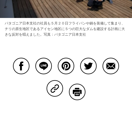
パタゴニア日本支社の社員も５月２０日フライパンや鍋を装備して集まり、
チリの原生地区であるアイセン地区に５つの巨大なダムを建設する計画に大
きな反対を唱えました。写真：パタゴニア日本支社
Facebookで共有する
Lineで共有する
Pinterestで共有する
Twitterで共有する
Emailで
Copy Linkで共有する
印刷する