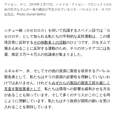
アイセン、チリ。2010年２月17日。ハイドロ・アイセン・プロジェクトのた
めの巨大なダムの一基の建設が予定されているリオ・バケルとリオ・ネフの
合流点。Photo: Daniel Beltra
シチュー鍋（カセロロス）を叩いて抗議するスペイン語では「カ
セロロサ」として知られる私たちの平和的な反対運動は、この環
境災害に反対する
その他数多くの活動
のひとつです。川をダムで
堰き止めることに反対する運動のため、チリのサンチアゴには先
週、推定３万〜４万人の抗議者が集まりました。
エネルギー、水、そしてその他の資源に製造を依存するアパレル
製造者として、私たちはチリの資源の必要性を理解していないわ
けではありません。けれども
みずからの製品の製造工程を厳しく
見直す製造業者として
、私たちは環境への影響を緩和させる方法
があることも知っています。そして多くのチリ人がこのことを同
じように理解しています。私たちはチリ政府が国民の願いを受け
入れることを期待しています。