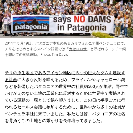
2011年５月19日、パタゴニア本社のあるカリフォルニア州ベンチュラにて。
チリをはじめとするスペイン語圏では「
カセロロサ
」と呼ばれる、シチー鍋
を叩いての抗議運動。Photo: Tim Davis
チリの原生地区であるアイセン地区に５つの巨大なダムを建設す
る計画
に大きな反対を唱えるため、フライパンやキャセロール鍋
などを装備したパタゴニアの世界中の社員約500人が集結。野生で
かけがえのない土地の工業化に反対するために世界中で実施され
ている運動の一環として鍋を叩きました。この日は半期ごとに行
われるセールス会議に参加するために、世界中から多くの社員が
ベンチュラ本社に来ていました。私たちは皆、パタゴニアの社名
を背負うこの土地との繋がりを長年培ってきました。