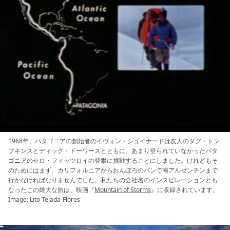
1968年、パタゴニアの創始者のイヴォン・シュイナードは友人のダグ・トン
プキンスとディック・ドーワースとともに、あまり登られていなかったパタ
ゴニアのセロ・フィッツロイの登攀に挑戦することにしました。けれどもそ
のためにはまず、カリフォルニアからおんぼろのバンで南アルゼンチンまで
行かなければなりませんでした。私たちの会社名のインスピレーションとも
なったこの雄大な旅は、映画『
Mountain of Storms
』に収録されています。
Image: Lito Tejada-Flores