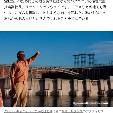
South
』のためにこの地を訪れたばかりのパタゴニアの環境問題
担当副社長、リック・リッジウェイです。「アメリカ各地でも野
生の川にダムを建設し、
同じような過ちを犯した
。私たちはこの
過ちから他の人びとが学んでくれることを望んでいる」
グレン・キャニオン・ダムのほとり
に立つ
リオ・リブレス
のアクティビス