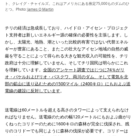
ト、クレイグ・チャイルズ。これはアメリカにある推定75,000ものダムのひ
とつ。Photo:
James Q Martin
チリの経済は急成長しており、ハイドロ・アイセン・プロジェク
ト支持者は新しいエネルギー源の確保の必要性を主張します。し
かし、太陽光、地熱、潮といった比較的有害ではない代替エネル
ギーが豊富にあること、またこの壮大なアイセン地域の自然の威
厳を守ることによって得られる大きな観光収入の可能性を、チリ
政府は十分に理解していません。そしてチリ国民は明らかにこれ
を理解しています。
全国のアンケート調査ではじつに74％がリ
オ・バケルおよびリオ・パスクワ、両川のダム、そして電気を北
部の鉱山に送り込むための1500マイル（2400キロ）にもおよぶ送
電線の建設に反対しています
。
送電線は60メートルを超える高さのタワーによって支えられなけ
ればなりません。送電線のための幅120メートルにもおよぶ曲がり
くねったコリドーのために1600キロの森林が完全に伐採され、残
りのコリドーでも同じように森林の伐採が必要です。コリドーは