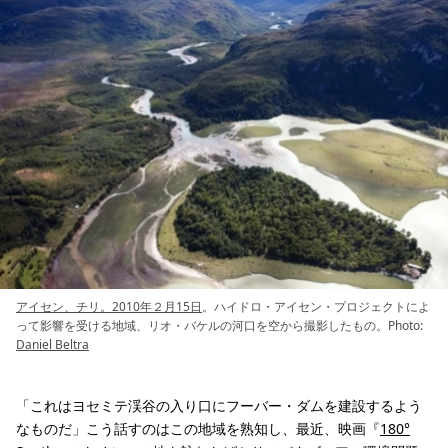
アイセン、チリ。2010年２月15日
。ハイドロ・アイセン・プロジェクトによ
って影響を受ける地域、リオ・バケルの河口を空から撮影したもの。Photo:
Daniel Beltra
「これはヨセミテ渓谷の入り口にフーバー・ダムを建設するよう
なものだ」こう話すのはこの地域を熟知し、最近、映画『
180°