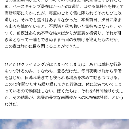
め、ベースキャンプ滞在はたったの3週間。はやる気持ちを抑えて
高所順応に向かったが、毎度のごとく雪に降られてそのたびに敗
退した。それでも焦りはあまりなかった。本番前日、夕日に染ま
る山々を眺めていると、不思議と落ち着いた気持ちになった。か
つて、前夜はあらぬ不幸な結末ばかりが脳裏を横切り、それが引
き金となって一睡もできぬまま当日の夜明けを迎えたものだが、
この夜は静かに目を閉じることができた。
ひとたびクライミングがはじまってしまえば、あとは単純な行為
をつづけるのみ。すなわち、登るだけだ。毎日夜明け前から準備
をはじめ、日暮れ過ぎても寝られる場所を求めて動きつづける。
この15年間ひたすら繰り返してきた行為は、体に染みついてしま
っているので動揺はしない。ぼくたちは、それを6日間繰りかえし
た。その結果が、未登の長大な南西稜からのK7West登頂、という
わけだ。