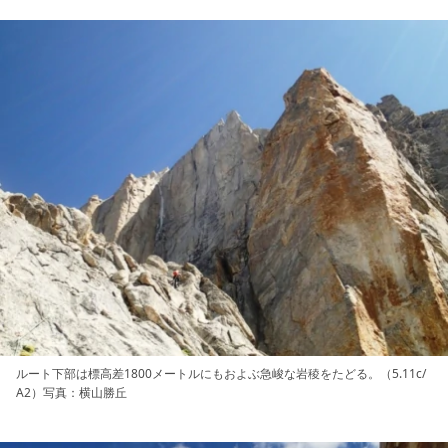
ルート下部は標高差1800メートルにもおよぶ急峻な岩稜をたどる。（5.11c/
A2）写真：横山勝丘