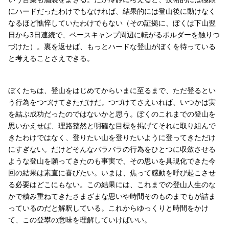
にハードだったわけでもなければ、結果的には登山後に動けなく
なるほど憔悴していたわけでもない（その証拠に、ぼくは下山翌
日から3日連続で、ベースキャンプ周辺に転がるボルダーを触りつ
づけた）。裏を返せば、もっとハードな登山がぼくを待っている
と考えることさえできる。
ぼくたちは、登山をはじめてからいまに至るまで、ただ登るとい
う行為をつづけてきただけだ。つづけてさえいれば、いつかは実
を結ぶ成功だったのではないかと思う。ぼくのこれまでの登山を
思いかえせば、理路整然と明確な目標を掲げてそれに取り組んで
きたわけではなく、登りたい山を登りたいように登ってきただけ
にすぎない。だけどそんなバラバラの行為をひとつに収斂させる
ような登山を願ってきたのも事実で、その思いを具現化できた今
回の結果は素直に喜びたい。いまは、焦って感動を呼び起こさせ
る必要はどこにもない。この結果には、これまでの登山人生のな
かで積み重ねてきたさまざまな思いや時間そのものまでもが詰ま
っているのだと解釈している。これからゆっくりと時間をかけ
て、この登攀の意味を理解していけばいい。