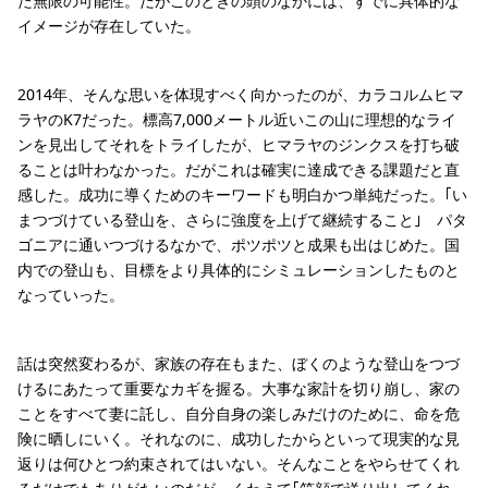
た無限の可能性。だがこのときの頭のなかには、すでに具体的な
イメージが存在していた。
2014年、そんな思いを体現すべく向かったのが、カラコルムヒマ
ラヤのK7だった。標高7,000メートル近いこの山に理想的なライ
ンを見出してそれをトライしたが、ヒマラヤのジンクスを打ち破
ることは叶わなかった。だがこれは確実に達成できる課題だと直
感した。成功に導くためのキーワードも明白かつ単純だった。｢い
まつづけている登山を、さらに強度を上げて継続すること｣ パタ
ゴニアに通いつづけるなかで、ポツポツと成果も出はじめた。国
内での登山も、目標をより具体的にシミュレーションしたものと
なっていった。
話は突然変わるが、家族の存在もまた、ぼくのような登山をつづ
けるにあたって重要なカギを握る。大事な家計を切り崩し、家の
ことをすべて妻に託し、自分自身の楽しみだけのために、命を危
険に晒しにいく。それなのに、成功したからといって現実的な見
返りは何ひとつ約束されてはいない。そんなことをやらせてくれ