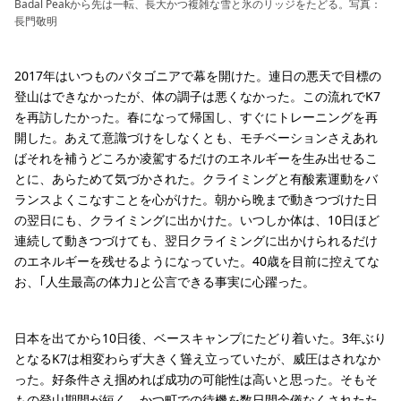
Badal Peakから先は一転、長大かつ複雑な雪と氷のリッジをたどる。写真：
長門敬明
2017年はいつものパタゴニアで幕を開けた。連日の悪天で目標の
登山はできなかったが、体の調子は悪くなかった。この流れでK7
を再訪したかった。春になって帰国し、すぐにトレーニングを再
開した。あえて意識づけをしなくとも、モチベーションさえあれ
ばそれを補うどころか凌駕するだけのエネルギーを生み出せるこ
とに、あらためて気づかされた。クライミングと有酸素運動をバ
ランスよくこなすことを心がけた。朝から晩まで動きつづけた日
の翌日にも、クライミングに出かけた。いつしか体は、10日ほど
連続して動きつづけても、翌日クライミングに出かけられるだけ
のエネルギーを残せるようになっていた。40歳を目前に控えてな
お、｢人生最高の体力｣と公言できる事実に心躍った。
日本を出てから10日後、ベースキャンプにたどり着いた。3年ぶり
となるK7は相変わらず大きく聳え立っていたが、威圧はされなか
った。好条件さえ掴めれば成功の可能性は高いと思った。そもそ
もの登山期間が短く、かつ町での待機を数日間余儀なくされたた