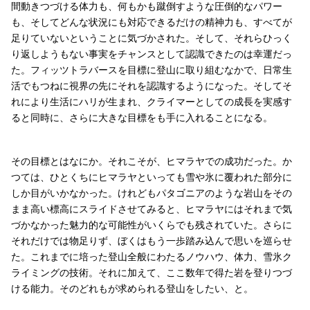
間動きつづける体力も、何もかも蹴倒すような圧倒的なパワー
も、そしてどんな状況にも対応できるだけの精神力も、すべてが
足りていないということに気づかされた。そして、それらひっく
り返しようもない事実をチャンスとして認識できたのは幸運だっ
た。フィッツトラバースを目標に登山に取り組むなかで、日常生
活でもつねに視界の先にそれを認識するようになった。そしてそ
れにより生活にハリが生まれ、クライマーとしての成長を実感す
ると同時に、さらに大きな目標をも手に入れることになる。
その目標とはなにか。それこそが、ヒマラヤでの成功だった。か
つては、ひとくちにヒマラヤといっても雪や氷に覆われた部分に
しか目がいかなかった。けれどもパタゴニアのような岩山をその
まま高い標高にスライドさせてみると、ヒマラヤにはそれまで気
づかなかった魅力的な可能性がいくらでも残されていた。さらに
それだけでは物足りず、ぼくはもう一歩踏み込んで思いを巡らせ
た。これまでに培った登山全般にわたるノウハウ、体力、雪氷ク
ライミングの技術。それに加えて、ここ数年で得た岩を登りつづ
ける能力。そのどれもが求められる登山をしたい、と。