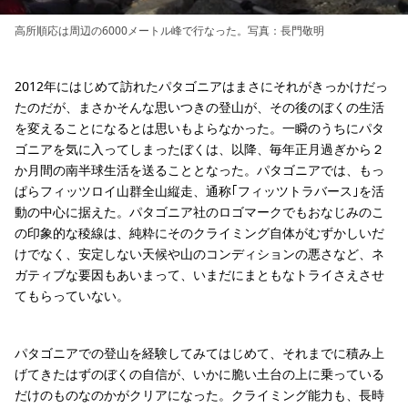
高所順応は周辺の6000メートル峰で行なった。写真：長門敬明
2012年にはじめて訪れたパタゴニアはまさにそれがきっかけだっ
たのだが、まさかそんな思いつきの登山が、その後のぼくの生活
を変えることになるとは思いもよらなかった。一瞬のうちにパタ
ゴニアを気に入ってしまったぼくは、以降、毎年正月過ぎから２
か月間の南半球生活を送ることとなった。パタゴニアでは、もっ
ぱらフィッツロイ山群全山縦走、通称｢フィッツトラバース｣を活
動の中心に据えた。パタゴニア社のロゴマークでもおなじみのこ
の印象的な稜線は、純粋にそのクライミング自体がむずかしいだ
けでなく、安定しない天候や山のコンディションの悪さなど、ネ
ガティブな要因もあいまって、いまだにまともなトライさえさせ
てもらっていない。
パタゴニアでの登山を経験してみてはじめて、それまでに積み上
げてきたはずのぼくの自信が、いかに脆い土台の上に乗っている
だけのものなのかがクリアになった。クライミング能力も、長時