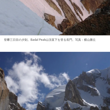
登攀三日目の夕刻。Badal Peak山頂直下を登る長門。写真：横山勝丘