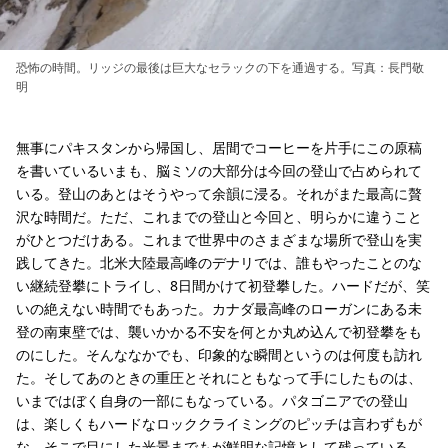
恐怖の時間。リッジの最後は巨大なセラックの下を通過する。写真：長門敬
明
無事にパキスタンから帰国し、居間でコーヒーを片手にこの原稿
を書いているいまも、脳ミソの大部分は今回の登山で占められて
いる。登山のあとはそうやって余韻に浸る。それがまた最高に贅
沢な時間だ。ただ、これまでの登山と今回と、明らかに違うこと
がひとつだけある。これまで世界中のさまざまな場所で登山を実
践してきた。北米大陸最高峰のデナリでは、誰もやったことのな
い継続登攀にトライし、8日間かけて初登攀した。ハードだが、笑
いの絶えない時間でもあった。カナダ最高峰のローガンにある未
登の南東壁では、襲いかかる不安を何とか丸め込んで初登攀をも
のにした。そんななかでも、印象的な瞬間というのは何度も訪れ
た。そしてあのときの重圧とそれにともなって手にしたものは、
いまではぼく自身の一部にもなっている。パタゴニアでの登山
は、楽しくもハードなロッククライミングのピッチは言わずもが
な、そこで目にした光景までもが鮮明な記憶として残っている。