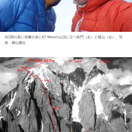
4日間の長い登攀の末にK7 Westの山頂に立つ長門（左）と横山（右）。写
真：横山勝丘