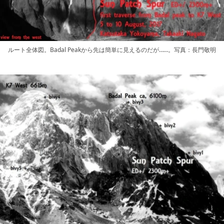
ルート全体図。Badal Peakから先は簡単に見えるのだが……。写真：長門敬明