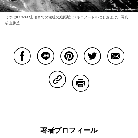
じつはK7 West山頂までの稜線の総距離は3キロメートルにもおよぶ。写真：
横山勝丘
Facebookで共有する
Lineで共有する
Pinterestで共有する
Twitterで共有する
Emailで
Copy Linkで共有する
印刷する
著者プロフィール