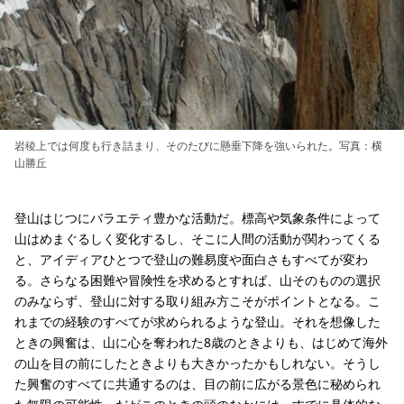
岩稜上では何度も行き詰まり、そのたびに懸垂下降を強いられた。写真：横
山勝丘
登山はじつにバラエティ豊かな活動だ。標高や気象条件によって
山はめまぐるしく変化するし、そこに人間の活動が関わってくる
と、アイディアひとつで登山の難易度や面白さもすべてが変わ
る。さらなる困難や冒険性を求めるとすれば、山そのものの選択
のみならず、登山に対する取り組み方こそがポイントとなる。こ
れまでの経験のすべてが求められるような登山。それを想像した
ときの興奮は、山に心を奪われた8歳のときよりも、はじめて海外
の山を目の前にしたときよりも大きかったかもしれない。そうし
た興奮のすべてに共通するのは、目の前に広がる景色に秘められ