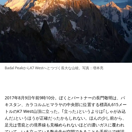
Badal PeakからK7 Westへとつづく長大な山稜。写真：増本亮
2017年8月9日午前9時10分。ぼくとパートナーの長門敬明は、パ
キスタン、カラコルムヒマラヤの中央部に位置する標高6,615メー
トルのK7 West山頂に立った。｢立った｣というよりは｢しゃがみ込
んだ｣というほうが正確だったかもしれない。ほんの少し前から、
足元は雪庇との境界線も見極められないほどの濃いガスに覆われ
ていて、いま立っている数歩先が空間であることを手探りで確認