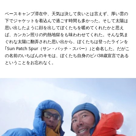
ベースキャンプ滞在中、天気は決して良いとは言えず、厚い雲の
下でジャケットを着込んで過ごす時間も多かった。そして太陽は
思い出したように顔を出してぼくたちを暖めてくれたかと思え
ば、カンカン照りの灼熱地獄をも味わわせてくれた。そんな気ま
ぐれな太陽に翻弄された思い出から、ぼくたちは登ったラインを
｢Sun Patch Spur（サン・パッチ・スパー）｣と命名した。だがこ
の名前のいちばんのキモは、ぼくたち自身のビバ38歳宣言である
ということをお忘れなく。