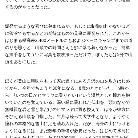
するのがやっとだった。
爆発するような喜びに包まれるか、もしくは制御の利かないほど
に落涙でもするかとの期待はものの見事に裏切られた。これから
はじまる標高差2,400メートルにもおよぶベースキャンプまでの道
のりを思うと、山頂での時間さえも妙に落ち着かなかった。簡単
な握手をして互いに写真を数枚撮っただけで、ぼくたちは5分で山
頂をあとにした。
ぼくが登山に興味をもって家の近くにある丹沢の山を歩きはじめ
てから、今年でちょうど30年になる。8歳のときだった。当時か
ら、｢いつの日かヒマラヤに登りたい｣という漠然とした憧れを抱
いていたのを覚えている。深い緑に覆われた低山を、頭のなかで
無機質な岩と雪と氷だけのヒマラヤに置き換えて、はるか彼方に
そびえる山頂を目指した。年月は経って大学生となり、ようやく
憧れの本格的な雪山に足を踏み入れた。だが、海外の山に行ける
ようになるには、まだ数年の準備が必要だった。はじめて氷河に
おおわれた山を目にしたのは2002年。ちょうど15年前のことだ。