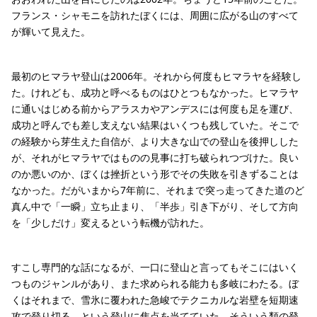
フランス・シャモニを訪れたぼくには、周囲に広がる山のすべて
が輝いて見えた。
最初のヒマラヤ登山は2006年。それから何度もヒマラヤを経験し
た。けれども、成功と呼べるものはひとつもなかった。ヒマラヤ
に通いはじめる前からアラスカやアンデスには何度も足を運び、
成功と呼んでも差し支えない結果はいくつも残していた。そこで
の経験から芽生えた自信が、より大きな山での登山を後押しした
が、それがヒマラヤではものの見事に打ち破られつづけた。良い
のか悪いのか、ぼくは挫折という形でその失敗を引きずることは
なかった。だがいまから7年前に、それまで突っ走ってきた道のど
真ん中で「一瞬」立ち止まり、「半歩」引き下がり、そして方向
を「少しだけ」変えるという転機が訪れた。
すこし専門的な話になるが、一口に登山と言ってもそこにはいく
つものジャンルがあり、また求められる能力も多岐にわたる。ぼ
くはそれまで、雪氷に覆われた急峻でテクニカルな岩壁を短期速
攻で登り切る、という登山に焦点を当てていた。そういう類の登