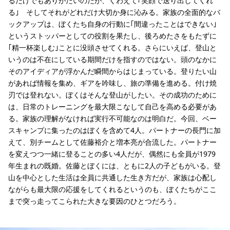
るだけでもありがたいのだが、くわえて｢笑顔で送り出してくれ
る｣ そしてそれがどれだけ大切か身に沁みる。家族の全面的なバ
ックアップは、ぼくたち自身の行動に｢間違ったことはできない｣
というストッパーとしての役割を果たし、後ろめたさをもたずに
｢精一杯楽しむ｣ことに没頭させてくれる。さらにいえば、登山と
いうのは不在にしている期間だけを指すのではない。頭のなかに
そのアイディアが浮かんだ瞬間からはじまっている。登りたい山
があれば情報を集め、ギアを吟味し、旅の準備を進める。付け焼
刃では登れない。ぼくはそんな登山がしたい。その成功のために
は、日常のトレーニングを最大限こなして自己を高める必要があ
る。家族の理解がなければ実行不可能なのは明白だ。今回、ベー
スキャンプに集ったのはぼくを含めて4人。パートナーの長門に加
えて、別チームとして佐藤裕介と増本亮が合流した。パートナー
を変えつつ一緒に登ることの多い4人だが、偶然にも全員が1979
年生まれの既婚。佐藤とぼくには、ともに2人の子どもがいる。登
山を中心とした生活は全員に共通した生き方だが、家族は心配し
ながらも最大限の応援をしてくれるというのも、ぼくたちがここ
まで突っ走ってこられた大きな要因のひとつだろう。