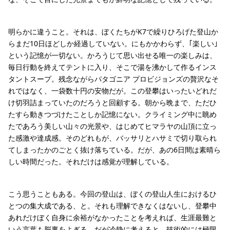
明らかに違うこと。それは、ぼくたちがK7で繰りひろげた登山か
らまだ10日ほどしか経過していない。にもかかわらず、｢楽しい｣
という記憶が一切ない。かろうじて思い出せる唯一の楽しみは、
毎日行動を終えてテントに入り、そこで湯を沸かして作るインス
タントスープ。残念ながらパタゴニア プロビジョンズの贅沢なそ
れではなく、一袋数十円の安物だが。この登攀はいったいどれだ
け切羽詰まっていたのだろうと回顧する。朝から晩まで、ただひ
たすら動きつづけたことしか記憶にない。クライミング中に眺め
たであろう美しい山々の光景や、はじめてヒマラヤの山頂に立っ
た感激や達成感。そのどれもが、バッサリとハサミで切り取られ
てしまったかのごとく抜け落ちている。だが、あの6日間は素晴ら
しい時間だった。それだけは感覚が理解している。
こう思うこともある。今回の登山は、ぼくの登山人生におけるひ
とつの集大成である、と。それも理解できなくはないし、登攀中
あれだけぼく自身に余裕がなかったことを考えれば、生涯最難と
いう言葉も脳裏をよぎる。だが冷静に考えると、技術的には極限