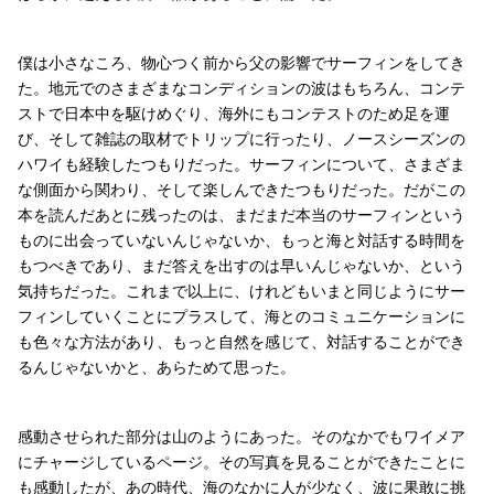
僕は小さなころ、物心つく前から父の影響でサーフィンをしてき
た。地元でのさまざまなコンディションの波はもちろん、コンテ
ストで日本中を駆けめぐり、海外にもコンテストのため足を運
び、そして雑誌の取材でトリップに行ったり、ノースシーズンの
ハワイも経験したつもりだった。サーフィンについて、さまざま
な側面から関わり、そして楽しんできたつもりだった。だがこの
本を読んだあとに残ったのは、まだまだ本当のサーフィンという
ものに出会っていないんじゃないか、もっと海と対話する時間を
もつべきであり、まだ答えを出すのは早いんじゃないか、という
気持ちだった。これまで以上に、けれどもいまと同じようにサー
フィンしていくことにプラスして、海とのコミュニケーションに
も色々な方法があり、もっと自然を感じて、対話することができ
るんじゃないかと、あらためて思った。
感動させられた部分は山のようにあった。そのなかでもワイメア
にチャージしているページ。その写真を見ることができたことに
も感動したが、あの時代、海のなかに人が少なく、波に果敢に挑