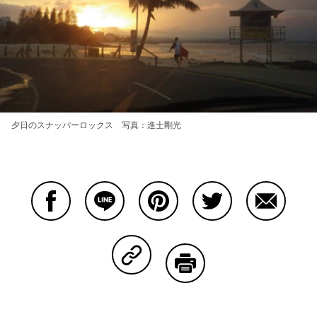
夕日のスナッパーロックス 写真：進士剛光
Facebookで共有する
Lineで共有する
Pinterestで共有する
Twitterで共有する
Emailで
Copy Linkで共有する
印刷する