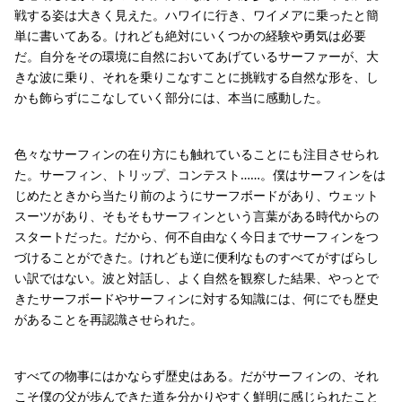
戦する姿は大きく見えた。ハワイに行き、ワイメアに乗ったと簡
単に書いてある。けれども絶対にいくつかの経験や勇気は必要
だ。自分をその環境に自然においてあげているサーファーが、大
きな波に乗り、それを乗りこなすことに挑戦する自然な形を、し
かも飾らずにこなしていく部分には、本当に感動した。
色々なサーフィンの在り方にも触れていることにも注目させられ
た。サーフィン、トリップ、コンテスト……。僕はサーフィンをは
じめたときから当たり前のようにサーフボードがあり、ウェット
スーツがあり、そもそもサーフィンという言葉がある時代からの
スタートだった。だから、何不自由なく今日までサーフィンをつ
づけることができた。けれども逆に便利なものすべてがすばらし
い訳ではない。波と対話し、よく自然を観察した結果、やっとで
きたサーフボードやサーフィンに対する知識には、何にでも歴史
があることを再認識させられた。
すべての物事にはかならず歴史はある。だがサーフィンの、それ
こそ僕の父が歩んできた道を分かりやすく鮮明に感じられたこと