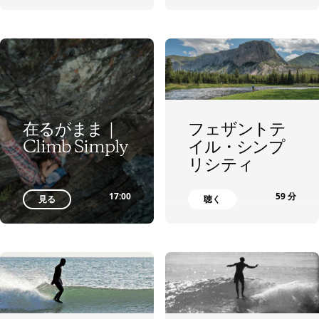
フェザントテ
在るがまま｜
イル・シンプ
Climb Simply
リシティ
17:00
59 分
見る
聴く