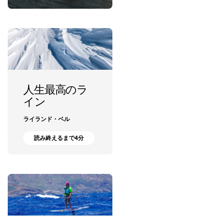
人生最高のラ
イン
ライランド・ベル
読み終えるまで4分