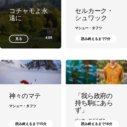
セルカーク・
コチャモよ永
シュワック
遠に
マシュー・タフツ
4:09
見る
読み終えるまで7分
神々のマテ
「我ら政府の
持ち駒にあら
マシュー・タフツ
ず」
ジーナ・ロドリゲス
読み終えるまで15分
読み終えるまで16分