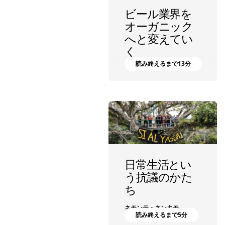
ビール業界を
オーガニック
へと変えてい
く
読み終えるまで13分
パタゴニア プロビジョンズ
日常生活とい
う抗議のかた
ち
ネモンテ・ネンキモ
読み終えるまで5分