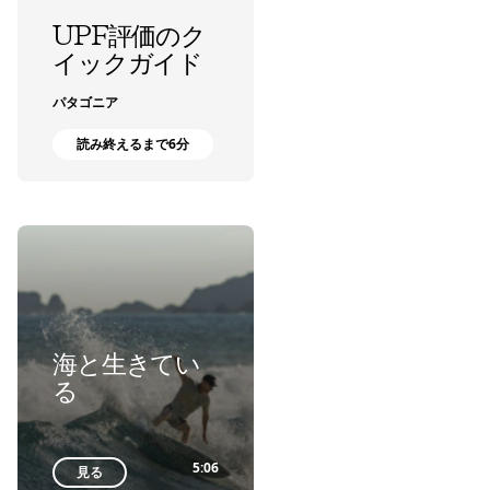
UPF評価のク
イックガイド
パタゴニア
読み終えるまで6分
海と生きてい
る
5:06
見る