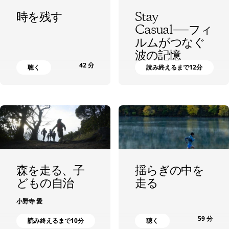
時を残す
Stay
Casual―フィ
ルムがつなぐ
波の記憶
42 分
聴く
読み終えるまで12分
冨田 隆
森を走る、子
揺らぎの中を
どもの自治
走る
小野寺 愛
59 分
読み終えるまで10分
聴く