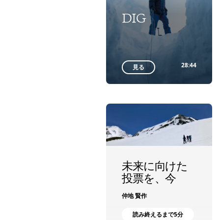
DIG
28:44
見る
未来に向けた
投票を、今
仲地 賢作
読み終えるまで5分