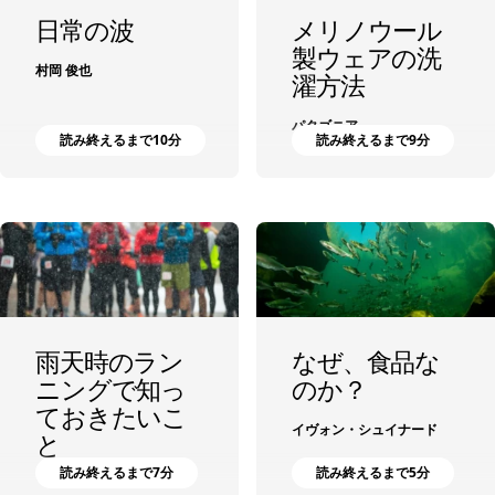
日常の波
メリノウール
製ウェアの洗
村岡 俊也
濯方法
パタゴニア
読み終えるまで10分
読み終えるまで9分
雨天時のラン
なぜ、食品な
ニングで知っ
のか？
ておきたいこ
イヴォン・シュイナード
と
読み終えるまで7分
読み終えるまで5分
アリエラ・カーペンター