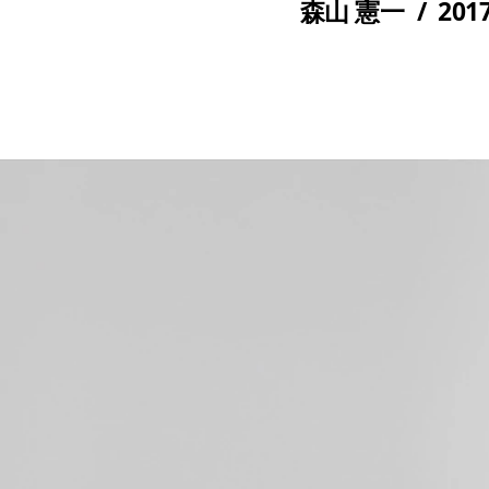
森山 憲一
/
201