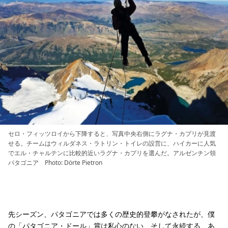
セロ・フィッツロイから下降すると、写真中央右側にラグナ・カプリが見渡
せる。チームはウィルダネス・ラトリン・トイレの設営に、ハイカーに人気
でエル・チャルテンに比較的近いラグナ・カプリを選んだ。アルゼンチン領
パタゴニア Photo: Dörte Pietron
先シーズン、パタゴニアでは多くの歴史的登攀がなされたが、僕
の「パタゴニア・ドール」賞は私心のない、そして永続する、あ