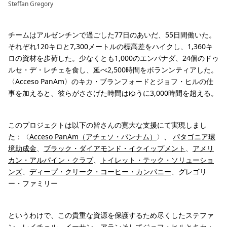
Steffan Gregory
チームはアルゼンチンで過ごした77日のあいだ、55日間働いた。
それぞれ120キロと7,300メートルの標高差をハイクし、1,360キ
ロの資材を歩荷した。少なくとも1,000のエンパナダ、24個のドゥ
ルセ・デ・レチェを食し、延べ2,500時間をボランンティアした。
〈Acceso PanAm〉のキカ・ブランフォードとジョフ・ヒルの仕
事を加えると、彼らがささげた時間はゆうに3,000時間を超える。
このプロジェクトは以下の皆さんの寛大な支援にて実現しまし
た：〈
Acceso PanAm（アチェソ・パンナム）
〉、
パタゴニア環
境助成金
、
ブラック・ダイアモンド・イクイップメント
、
アメリ
カン・アルパイン・クラブ
、
トイレット・テック・ソリューショ
ンズ
、
ディープ・クリーク・コーヒー・カンパニー
、グレゴリ
ー・ファミリー
というわけで、この貴重な資源を保護するため尽くしたステファ
ン、レイチェル、イーサン、アランそしてジョフ・ヒルとキカ・