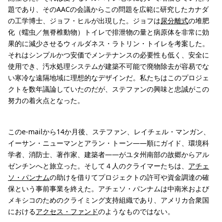
題であり、そのAACの会議からこの問題を広範に研究したカナダ
の工学博士、ジョフ・ヒルが出現した。ジョフは
尿分離式
の堆肥
化（蠕虫／無脊椎動物）トイレで排泄物の量と病原体を非常に効
果的に減少させるウィルダネス・ラトリン・トイレを考案した。
それはシンプルかつ安価でメンテナンスの必要性も低く、安全に
使用でき、汚水処理システムが建築不可能で廃物除去が容易でな
い寒冷な遠隔地域に理想的なデザインだ。私たちはこのプロジェ
クトを数年議論していたのだが、ステファンの興味と忠誠がこの
努力の着火点となった。
このe-mailから14か月後、ステファン、レイチェル・マンガン、
イーサン・ニューマンとアラン・トーン——順にガイド、環境科
学者、消防士、著作家、建築者——がユタ州南部の故郷からアル
ゼンチンへと旅立った。そして４人のクライマーたちは、
アチェ
ソ・パンナム
の助けを借りてプロジェクトの許可や資金調達の確
保という事前事業を終えた。アチェソ・パンナムは中南米および
メキシコのためのクライミング支持組織であり、アメリカ合衆国
における
アクセス・ファンド
のようなものではない。