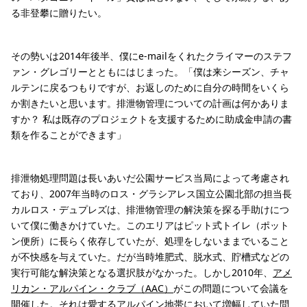
る非登攀に贈りたい。
その勢いは2014年後半、僕にe-mailをくれたクライマーのステフ
ァン・グレゴリーとともにはじまった。「僕は来シーズン、チャ
ルテンに戻るつもりですが、お返しのために自分の時間をいくら
か割きたいと思います。排泄物管理についての計画は何かありま
すか？ 私は既存のプロジェクトを支援するために助成金申請の書
類を作ることができます」
排泄物処理問題は長いあいだ公園サービス当局によって考慮され
ており、2007年当時のロス・グラシアレス国立公園北部の担当長
カルロス・デュプレズは、排泄物管理の解決策を探る手助けにつ
いて僕に働きかけていた。このエリアはピット式トイレ（ポット
ン便所）に長らく依存していたが、処理をしないままでいること
が不快感を与えていた。だが当時堆肥式、脱水式、貯槽式などの
実行可能な解決策となる選択肢がなかった。しかし2010年、
アメ
リカン・アルパイン・クラブ（AAC）
がこの問題について会議を
開催した。それは愛するアルパイン地帯において増幅していた問