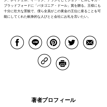
ブラッドフォードに「パタゴニア・ドール」賞を贈る。王様にも
十分に壮大な景観で、僕ら全員がこの黄金の王位に座ることを可
能にしてくれた献身的な人びとと会社にお礼を言いたい。
Facebookで共有する
Lineで共有する
Pinterestで共有する
Twitterで共有する
Emailで
Copy Linkで共有する
印刷する
著者プロフィール