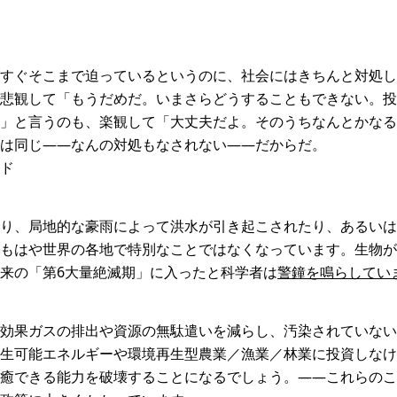
すぐそこまで迫っているというのに、社会にはきちんと対処し
悲観して「もうだめだ。いまさらどうすることもできない。投
」と言うのも、楽観して「大丈夫だよ。そのうちなんとかなる
は同じ――なんの対処もなされない――だからだ。
ド
り、局地的な豪雨によって洪水が引き起こされたり、あるいは
もはや世界の各地で特別なことではなくなっています。生物が
来の「第6大量絶滅期」に入ったと科学者は
警鐘を鳴らしてい
効果ガスの排出や資源の無駄遣いを減らし、汚染されていない
生可能エネルギーや環境再生型農業／漁業／林業に投資しなけ
癒できる能力を破壊することになるでしょう。――これらのこ