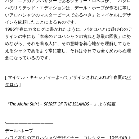
パタゴニアのアンバサダーであるジェリー・ロペスが、「パタロ
ハのリミテッド・エディションは、デール・ホープが作るに等し
いアロハシャツのマスターピースであるべき」とマイケルにデザ
インを依頼したことによるものです。
1986年春にカタログに書かれたように、パタロハとは遊び心のデ
ザインの中にも「本来のアロハシャツの古典と尊厳の回復」に努
めながら、それを着る人に、その意味を着心地から理解してもら
えるシャツであるよう常に志し、それは今日でも全く変わらぬ理
念になっているのです。
[ マイケル・キャシディーよってデザインされた2013年春夏の
パ
タロハ
]
『The Aloha Shirt – SPIRIT OF THE ISLANDS – 』より転載
‘———————————
デール･ホープ
ハワイ在住のアロハシャツデザイナー、コレクター。10代の頃よ