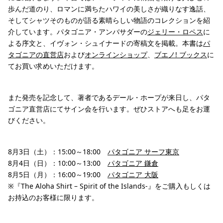
歩んだ道のり、ロマンに満ちたハワイの美しさが織りなす逸話、
そしてシャツそのものが語る素晴らしい物語のコレクションを紹
介しています。パタゴニア・アンバサダーの
ジェリー・ロペス
に
よる序文と、イヴォン・シュイナードの寄稿文を掲載。本書は
パ
タゴニアの直営店
および
オンラインショップ
、
ブエノ! ブックス
に
てお買い求めいただけます。
また発売を記念して、著者であるデール・ホープが来日し、パタ
ゴニア直営店にてサイン会を行います。ぜひストアへも足をお運
びください。
8月3日（土）：15:00～18:00
パタゴニア サーフ東京
8月4日（日）：10:00～13:00
パタゴニア 鎌倉
8月5日（月）：16:00～19:00
パタゴニア 大阪
※『The Aloha Shirt – Spirit of the Islands-』をご購入もしくは
お持込のお客様に限ります。