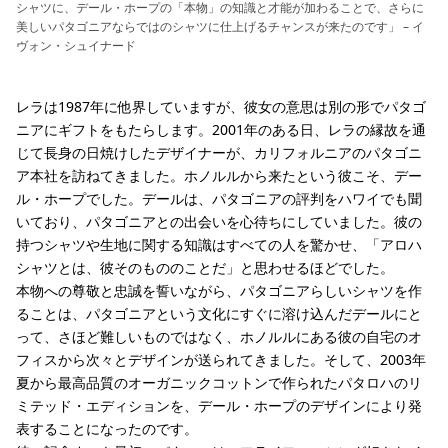
シャツに、デール・ホープの「本物」の知識と才能が加わることで、さらに
美しいパタゴニアならではのシャツに仕上げるチャンスが来たのです」 – イ
ヴォン・シュイナード
レラは1987年に他界していますが、彼女の意思は別の形でパタゴ
ニアにギフトをもたらします。2001年のある日、レラの縁故を通
じて長身の日焼けしたデザイナーが、カリフォルニアのパタゴニ
ア本社を訪ねてきました。ホノルルから来たという彼こそ、デー
ル・ホープでした。デールは、パタゴニアの評判をハワイでも聞
いており、パタゴニアとの出会いを心待ちにしていました。彼の
持つシャツや生地に関する知識はすべての人を驚かせ、「アロハ
シャツとは、彼そのもののことだ」と思わせるほどでした。
本物への尊敬と忠誠を誓いながら、パタゴニアらしいシャツを作
ることは、パタゴニアという文化にすぐに溶け込んだデールにと
って、さほど難しいものではなく、ホノルルにある彼の自宅のオ
フィスから次々とデザインが送られてきました。そして、2003年
夏から最高品質のオーガニックコットンで作られたパタロハのリ
ミテッド・エディションを、デール・ホープのデザインにより発
表することになったのです。