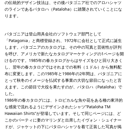
の伝統的デザイン技法は、その後パタゴニア社でのアロハシャツ
のラインであるパタロハ（Pataloha）に踏襲されていくことにな
ります。
パタゴニアは登山用具会社のソフトウェア部門として
「Patagonia」と商標登録され、1972年に会社として正式に誕生
します。パタゴニアのカタログは、その中の写真と芸術性が評判
を呼び、アメリカで新たなカタログマーケティングの1ページを開
けるのです。1985年の春カタログからはサイズをひと回り大きく
し、翌年の春カタログではそれまでの有料（１ドル）から無料配
布に変更します。この1985年と1986年の2年間は、パタゴニアに
とって秋冬のイメージを払拭する事業の大切な節目になったと言
えます。この節目で大役を果たすのが、パタロハ（Pataloha）で
した。
1986年の春カタログには、トロピカルな魚や花をある種の東洋的
な感覚で流れるようにデザインされたシャツ”Pataloha TM
Hawaiian Shirts”が登場しています。そして同じページには、ど
こかのパーティに妻のマリンダと出席したイヴォン・シュイナー
ドが、ジャケットの下にパタロハシャツを着て正装した写真が掲