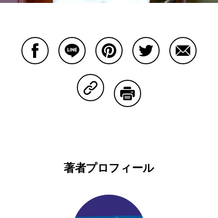
Facebookで共有する
Lineで共有する
Pinterestで共有する
Twitterで共有する
Emailで
Copy Linkで共有する
印刷する
著者プロフィール