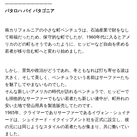
———————————
パタロハ バイ パタゴニア
南カリフォルニアの小さな町ベンチュラは、石油産業で財をなし
て裕福だったため、保守的な町でしたが、1960年代に入るとアメ
リカのどの町もそうであったように、ヒッピーなど自由を求める
若者が移り住む町へと変わり始めました。
しかし、景気や政治がどうであれ、冬ともなれば打ち寄せる波は
大きく、そして美しく、ベンチュラという名前はサーファーたち
を魅了してやまないものでした。
そんな新しいアメリカの時代が訪れるベンチュラで、ヒッピーで
も排他的なサーファーでもない若者たち新しい連中が、町外れの
安い土地で登山用具を製造販売してたのです。
1965年、クライマーでありサーファーであるイヴォン・シュイナ
ードは、シュイナード・イクイップメント社を正式に設立し、彼
の元には同じようなスタイルの若者たちが集まり、共に働いてい
ました。