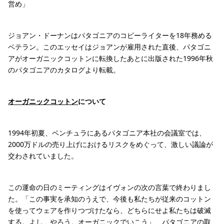
営め」
ジョアン・ドーナンはパタゴニアのコピーライターを18年務める
ベテラン。このエッセイはジョアンが雇用された直後、パタゴニ
アがオーガニックコットンに転換したあとに出版された1996年秋
のパタゴニアのカタログより転載。
オーガニックコットン
について
1994年初夏、ベンチュラにあるパタゴニア本社の会議室では、
2000万ドルの売り上げにおけるリスクをめぐって、激しい議論が
交わされていました。
この運命の日のミーティングはイヴォンの次の言葉で終わりまし
た。「この事実を承知のうえで、今後も私たちが従来のコットン
を使ってウェアを作りつづけたなら、どちらにせよ私たちは破滅
する。よし、やろう。オーガニックでいこう」 パタゴニアの取