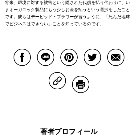
将来、環境に対する被害という隠された代償を払う代わりに、い
まオーガニック製品にもう少しお金を払うという選択をしたこと
です。彼らはデービッド・ブラワーが言うように、「死んだ地球
でビジネスはできない」ことを知っているのです。
Facebookで共有する
Lineで共有する
Pinterestで共有する
Twitterで共有する
Emailで
Copy Linkで共有する
印刷する
著者プロフィール