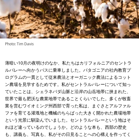
Photo: Tim Davis
薄暗い10月の夜明けのなか、私たちはカリフォルニアのセントラ
ルバレーへ向かうバスに乗車しました。パタゴニアの社内教育プ
ログラムの一貫として従来農法とオーガニック農法によるコット
ン農場を見学するためです。私がセントラルバレーについて知っ
ていたことは、シェラネバダ山脈と沿岸の山岳地帯に挟まれた、
世界で最も肥沃な農業地帯であることくらいでした。多くが牧畜
業を営むワイオミング州西部で育った私は、まぐさとアルファル
ファを育てる灌漑地と機械のちらばった大きく開かれた農場地帯
という光景に馴染んでいました。セントラルバレーという地はそ
れほど違っているのでしょうか。どのような本も、西部の歴史
も、講義も、写真も、私がその日見ることへの心構えを作ってく