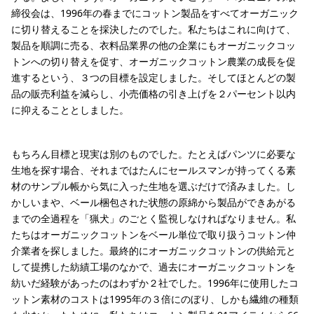
締役会は、1996年の春までにコットン製品をすべてオーガニック
に切り替えることを採決したのでした。私たちはこれに向けて、
製品を順調に売る、衣料品業界の他の企業にもオーガニックコッ
トンへの切り替えを促す、オーガニックコットン農業の成長を促
進するという、３つの目標を設定しました。そしてほとんどの製
品の販売利益を減らし、小売価格の引き上げを２パーセント以内
に抑えることとしました。
もちろん目標と現実は別のものでした。たとえばパンツに必要な
生地を探す場合、それまではたんにセールスマンが持ってくる素
材のサンプル帳から気に入った生地を選ぶだけで済みました。し
かしいまや、ベール梱包された状態の原綿から製品ができあがる
までの全過程を「猟犬」のごとく監視しなければなりません。私
たちはオーガニックコットンをベール単位で取り扱うコットン仲
介業者を探しました。最終的にオーガニックコットンの供給元と
して提携した紡績工場のなかで、過去にオーガニックコットンを
紡いだ経験があったのはわずか２社でした。1996年に使用したコ
ットン素材のコストは1995年の３倍にのぼり、しかも繊維の種類