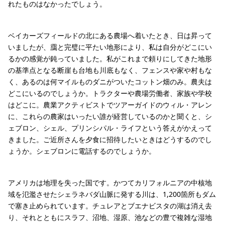
れたものはなかったでしょう。
ベイカーズフィールドの北にある農場へ着いたとき、日は昇って
いましたが、靄と完璧に平たい地形により、私は自分がどこにい
るかの感覚が鈍っていました。私がこれまで頼りにしてきた地形
の基準点となる断崖も台地も川底もなく、フェンスや家や村もな
く、あるのは何マイルものダニがついたコットン畑のみ。農夫は
どこにいるのでしょうか。トラクターや農場労働者、家族や学校
はどこに。農業アクティビストでツアーガイドのウィル・アレン
に、これらの農家はいったい誰が経営しているのかと聞くと、シ
ェブロン、シェル、プリンシパル・ライフという答えがかえって
きました。ご近所さんを夕食に招待したいときはどうするのでし
ょうか。シェブロンに電話するのでしょうか。
アメリカは地理を失った国です。かつてカリフォルニアの中核地
域を氾濫させたシェラネバダ山脈に発する川は、1,200箇所もダム
で塞き止められています。チュレアとブエナビスタの湖は消え去
り、それとともにスラフ、沼地、湿原、池などの豊で複雑な湿地