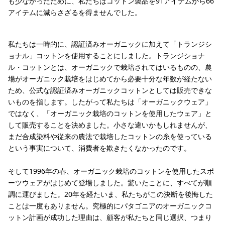
も少なかったために、私たちはコットン製品を91アイテムから66
アイテムに減らさざるを得ませんでした。
私たちは一時的に、認証済みオーガニックに加えて「トランジシ
ョナル」コットンを使用することにしました。トランジショナ
ル・コットンとは、オーガニックで栽培されてはいるものの、農
場がオーガニック栽培をはじめてから必要十分な年数が経たない
ため、公式な認証済みオーガニックコットンとしては販売できな
いものを指します。したがって私たちは「オーガニックウェア」
ではなく、「オーガニック栽培のコットンを使用したウェア」と
して販売することを決めました。小さな違いかもしれませんが、
まだ合成染料や従来の農法で栽培したコットンの糸を使っている
という事実について、消費者を欺きたくなかったのです。
そして1996年の春、オーガニック栽培のコットンを使用したスポ
ーツウェアがはじめて登場しました。驚いたことに、すべてが順
調に運びました。20年を経たいま、私たちがこの決断を後悔した
ことは一度もありません。究極的にパタゴニアのオーガニックコ
ットン計画が成功した理由は、顧客が私たちと同じ選択、つまり