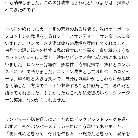
帯も消滅しました。この国は農業化されたというよりは、採掘さ
れてきたのです。
その日の終わりにカーン郡の荒野のある片隅で、私はオーガニッ
クコットンの栽培をするロジャーとサンディー・サンダースに会
いました。サンダース夫妻は彼らの農場を案内してくれました。
何列もの深い緑色の植物は私の背丈ほども高く、白い綿のような
コットンがいっぱい実り、繊細なピンクと白い花は虫にあふれて
いました。ロジャーは輪作、多様性、応用昆虫学、魚粕とコンポ
ストについて語りました。コットン農夫として３世代目のロジャ
ーは、輝く瞳と大きな笑いで、自分は気違いかもしれないが地球
を汚染しない方法でコットン栽培することに献身しているのだと
語ってくれました。もしかしたらこれが仏教徒のいう「クレージ
ーな英知」なのかもしれません。
サンディーが孫を迎えにいくためにピックアップトラックを道へ
出すと、そのバンパーステッカーにはこう書いてありました。
「明日死ぬと思って、今日を生きろ。不死身だと思って、農業を