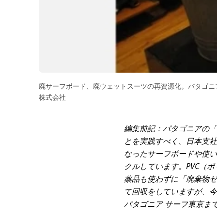
廃サーフボード、廃ウェットスーツの再資源化。パタゴニ
株式会社
編集前記：パタゴニアの
「
とを実践すべく、日本支社
なったサーフボードや使い
クルしています。PVC（
薬品も使わずに「廃棄物ゼ
て回収をしていますが、今
パタゴニア サーフ東京ま