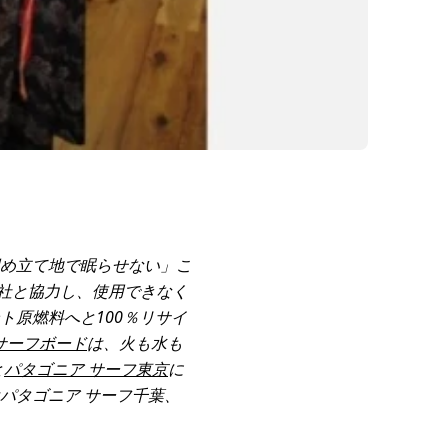
め立て地で眠らせない」こ
会社と協力し、使用できなく
原燃料へと100％リサイ
Dサーフボード
は、火も水も
と
パタゴニア サーフ東京
に
パタゴニア サーフ千葉、