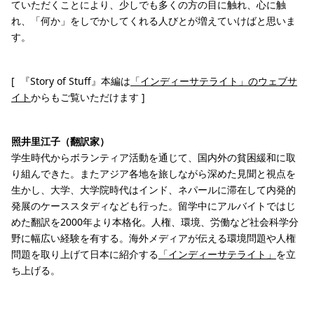
ていただくことにより、少しでも多くの方の目に触れ、心に触
れ、「何か」をしでかしてくれる人びとが増えていけばと思いま
す。
[ 『Story of Stuff』本編は
「インディーサテライト」のウェブサ
イト
からもご覧いただけます ]
照井里江子（翻訳家）
学生時代からボランティア活動を通じて、国内外の貧困緩和に取
り組んできた。またアジア各地を旅しながら深めた見聞と視点を
生かし、大学、大学院時代はインド、ネパールに滞在して内発的
発展のケーススタディなども行った。留学中にアルバイトではじ
めた翻訳を2000年より本格化。人権、環境、労働など社会科学分
野に幅広い経験を有する。海外メディアが伝える環境問題や人権
問題を取り上げて日本に紹介する
「インディーサテライト」
を立
ち上げる。