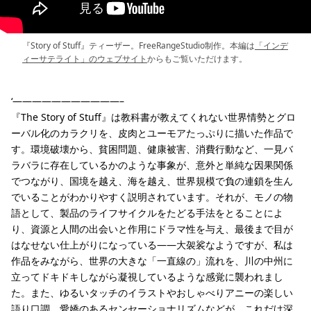
『Story of Stuff』ティーザー。FreeRangeStudio制作。本編は
「インデ
ィーサテライト」のウェブサイト
からもご覧いただけます。
‘———————————–
『The Story of Stuff』は教科書が教えてくれない世界情勢とグロ
ーバル化のカラクリを、皮肉とユーモアたっぷりに描いた作品で
す。環境破壊から、貧困問題、健康被害、消費行動など、一見バ
ラバラに存在しているかのような事象が、意外と単純な因果関係
でつながり、国境を越え、海を越え、世界規模で負の連鎖を生ん
でいることがわかりやすく説明されています。それが、モノの物
語として、製品のライフサイクルをたどる手法をとることによ
り、資源と人間の出会いと作用にドラマ性を与え、最後まで目が
はなせない仕上がりになっている――大袈裟なようですが、私は
作品をみながら、世界の大きな「一直線の」流れを、川の中州に
立ってドキドキしながら凝視しているような感覚に襲われまし
た。また、ゆるいタッチのイラストやおしゃべりアニーの楽しい
語り口調、愛嬌のあるセンセーショナリズムなどが、これだけ深