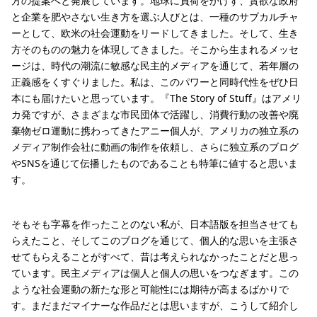
方の提案へと発展しています。地球に負荷をかけず、貪欲な政府
と企業を肥やさない生き方を選ぶ人びとは、一種のサブカルチャ
ーとして、欧米の社会運動をリードしてきました。そして、生き
方そのものの魅力を体現してきました。そこから生まれるメッセ
ージは、時代の潮流に敏感な民主的メディアを通じて、若年層の
正義感をくすぐりました。私は、このパワーと同時代性をぜひ日
本にも届けたいと思っています。『The Story of Stuff』はアメリ
カ発ですが、さまざまな市民団体で活躍し、消費行動の改善や廃
棄物ゼロ運動に携わってきたアニー個人が、アメリカの独立系の
メディア制作会社に動画の制作を依頼し、さらに独立系のブログ
やSNSを通じて伝播したものであることも特筆に値すると思いま
す。
そもそも字幕を作ったことのない私が、日本語版を担当させても
らえたこと、そしてこのブログを通じて、個人的な思いを主張さ
せてもらえることがすべて、昔は考えられなかったことだと思っ
ています。民主メディアは個人と個人の思いをつなぎます。この
ような社会運動の新たな形と可能性には期待が高まるばかりで
す。まだまだマイナーな作品だとは思いますが、こうして紹介し