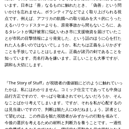
います。日本は「善」なるものに触れたとき、「偽善」という問
いかけを忘れません。ボランティアなどでよく取り上げられる視
点です。例えば、アフリカの飢餓への取り組みを大々的にうった
えるハリウッドスターよりも、原発事故から間もないころに、あ
るタレントが風評被害に悩むいわき市に支援物資を届けていたこ
とが市民の目撃情報により発覚した、という話のほうに心を打た
れた人も多いのではないでしょうか。私たちは正義をふりかざす
ことを手放しでよしとはしません。正義が諸刃の剣であることを
知っています。売名行為を嫌います。正しいことも大事ですが、
調和も大切にします。
『The Story of Stuff』が視聴者の価値観にどのように触れていっ
たかは、私にはわかりません。コミック仕立てであっても中身は
品行方正ですので、やっぱり敬遠されてやしないだろうか、そん
なことばかり考えてしまいます。ですが、それを私が心配するの
は見当違いですので、判断は観た人にゆだねましょう。訳者とし
て望むのは、この作品を観た視聴者がみずからの行動を省みて、
今後の選択を考えるための材料と判断力を養うことです。一過性