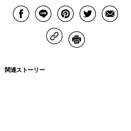
Facebookで共有する
Lineで共有する
Pinterestで共有する
Twitterで共有する
Emailで
Copy Linkで共有する
印刷する
関連ストーリー