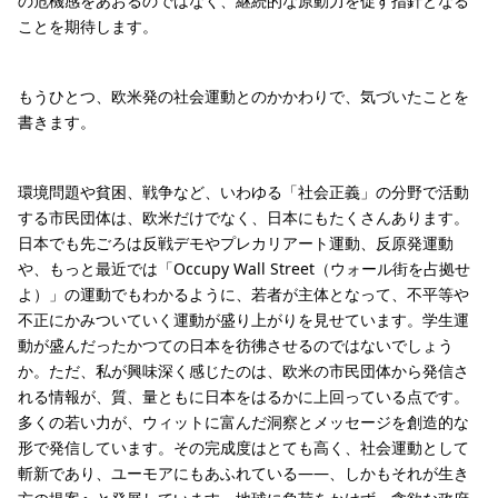
の危機感をあおるのではなく、継続的な原動力を促す指針となる
ことを期待します。
もうひとつ、欧米発の社会運動とのかかわりで、気づいたことを
書きます。
環境問題や貧困、戦争など、いわゆる「社会正義」の分野で活動
する市民団体は、欧米だけでなく、日本にもたくさんあります。
日本でも先ごろは反戦デモやプレカリアート運動、反原発運動
や、もっと最近では「Occupy Wall Street（ウォール街を占拠せ
よ）」の運動でもわかるように、若者が主体となって、不平等や
不正にかみついていく運動が盛り上がりを見せています。学生運
動が盛んだったかつての日本を彷彿させるのではないでしょう
か。ただ、私が興味深く感じたのは、欧米の市民団体から発信さ
れる情報が、質、量ともに日本をはるかに上回っている点です。
多くの若い力が、ウィットに富んだ洞察とメッセージを創造的な
形で発信しています。その完成度はとても高く、社会運動として
斬新であり、ユーモアにもあふれている――、しかもそれが生き