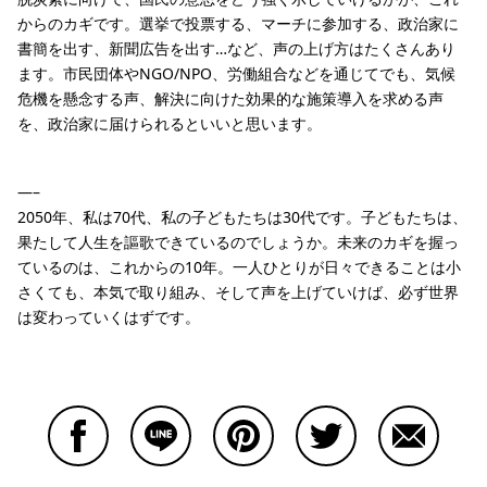
からのカギです。選挙で投票する、マーチに参加する、政治家に
書簡を出す、新聞広告を出す…など、声の上げ方はたくさんあり
ます。市民団体やNGO/NPO、労働組合などを通じてでも、気候
危機を懸念する声、解決に向けた効果的な施策導入を求める声
を、政治家に届けられるといいと思います。
—–
2050年、私は70代、私の子どもたちは30代です。子どもたちは、
果たして人生を謳歌できているのでしょうか。未来のカギを握っ
ているのは、これからの10年。一人ひとりが日々できることは小
さくても、本気で取り組み、そして声を上げていけば、必ず世界
は変わっていくはずです。
Facebookで共有する
Lineで共有する
Pinterestで共有する
Twitterで共有する
Emailで