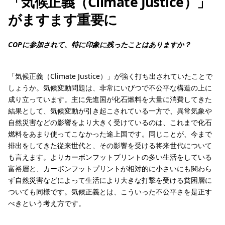
「気候正義（Climate Justice）」
がますます重要に
COPに参加されて、特に印象に残ったことはありますか？
「気候正義（Climate Justice）」が強く打ち出されていたことで
しょうか。気候変動問題は、非常にいびつで不公平な構造の上に
成り立っています。主に先進国が化石燃料を大量に消費してきた
結果として、気候変動が引き起こされている一方で、異常気象や
自然災害などの影響をより大きく受けているのは、これまで化石
燃料をあまり使ってこなかった途上国です。同じことが、今まで
排出をしてきた従来世代と、その影響を受ける将来世代について
も言えます。よりカーボンフットプリントの多い生活をしている
富裕層と、カーボンフットプリントが相対的に小さいにも関わら
ず自然災害などによって生活により大きな打撃を受ける貧困層に
ついても同様です。気候正義とは、こういった不公平さを是正す
べきという考え方です。