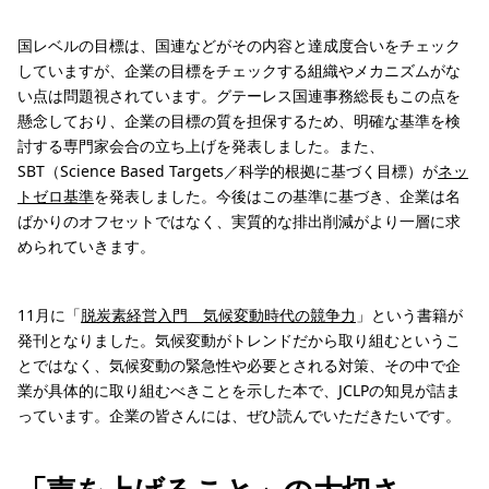
国レベルの目標は、国連などがその内容と達成度合いをチェック
していますが、企業の目標をチェックする組織やメカニズムがな
い点は問題視されています。グテーレス国連事務総長もこの点を
懸念しており、企業の目標の質を担保するため、明確な基準を検
討する専門家会合の立ち上げを発表しました。また、
SBT（Science Based Targets／科学的根拠に基づく目標）が
ネッ
トゼロ基準
を発表しました。今後はこの基準に基づき、企業は名
ばかりのオフセットではなく、実質的な排出削減がより一層に求
められていきます。
11月に「
脱炭素経営入門 気候変動時代の競争力
」という書籍が
発刊となりました。気候変動がトレンドだから取り組むというこ
とではなく、気候変動の緊急性や必要とされる対策、その中で企
業が具体的に取り組むべきことを示した本で、JCLPの知見が詰ま
っています。企業の皆さんには、ぜひ読んでいただきたいです。