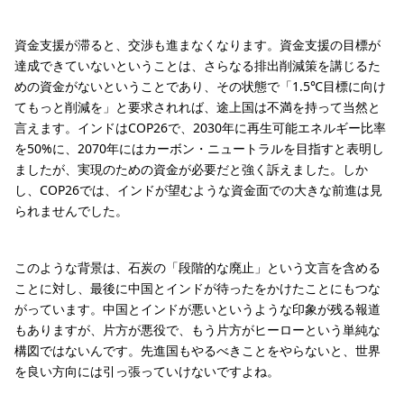
資金支援が滞ると、交渉も進まなくなります。資金支援の目標が
達成できていないということは、さらなる排出削減策を講じるた
めの資金がないということであり、その状態で「1.5℃目標に向け
てもっと削減を」と要求されれば、途上国は不満を持って当然と
言えます。インドはCOP26で、2030年に再生可能エネルギー比率
を50%に、2070年にはカーボン・ニュートラルを目指すと表明し
ましたが、実現のための資金が必要だと強く訴えました。しか
し、COP26では、インドが望むような資金面での大きな前進は見
られませんでした。
このような背景は、石炭の「段階的な廃止」という文言を含める
ことに対し、最後に中国とインドが待ったをかけたことにもつな
がっています。中国とインドが悪いというような印象が残る報道
もありますが、片方が悪役で、もう片方がヒーローという単純な
構図ではないんです。先進国もやるべきことをやらないと、世界
を良い方向には引っ張っていけないですよね。