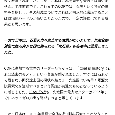
多く報道されました。しかし、私はこれを完全な失敗とは思いま
せん。半歩前進です。これまでのCOPでは、石炭という特定の燃
料を名指しし、その削減についてこれほど明示的に議論すること
は政治的ハードルが高いことだったので、一定の評価はできる成
果だと思います。
一方で日本は、石炭火力を廃止する意思がないとして、気候変動
対策に後ろ向きな国に贈られる「
化石賞
」を会期中に受賞しまし
たね。
COPに参加する世界のリーダーたちからは、「Coal is history（石
炭は過去のモノ）」という言葉が聞かれました。すぐには石炭か
ら脱せない開発途上国の現状を踏まえ、先進国はいち早く電源の
脱炭素化を達成すべきという認識が共通のものとなっているよう
に感じました。
IEAの分析
も、先進国の電力セクターは2035年ま
でにネットゼロ排出を達成すべきと示しています。
しかし日本は、2030年目標で全体の約2割を石炭でまかなうこと