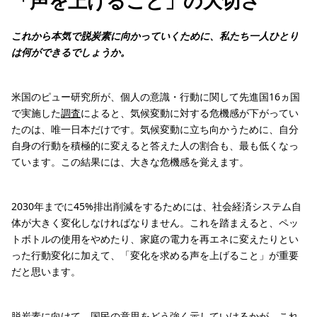
「声を上げること」の大切さ
これから本気で脱炭素に向かっていくために、私たち一人ひとり
は何ができるでしょうか。
米国のピュー研究所が、個人の意識・行動に関して先進国16ヵ国
で実施した
調査
によると、気候変動に対する危機感が下がってい
たのは、唯一日本だけです。気候変動に立ち向かうために、自分
自身の行動を積極的に変えると答えた人の割合も、最も低くなっ
ています。この結果には、大きな危機感を覚えます。
2030年までに45%排出削減をするためには、社会経済システム自
体が大きく変化しなければなりません。これを踏まえると、ペッ
トボトルの使用をやめたり、家庭の電力を再エネに変えたりとい
った行動変化に加えて、「変化を求める声を上げること」が重要
だと思います。
脱炭素に向けて、国民の意思をどう強く示していけるかが、これ