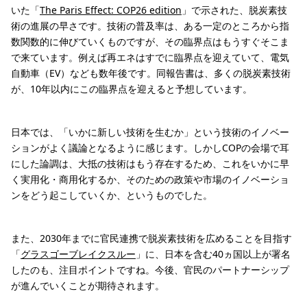
いた「
The Paris Effect: COP26 edition
」で示された、脱炭素技
術の進展の早さです。技術の普及率は、ある一定のところから指
数関数的に伸びていくものですが、その臨界点はもうすぐそこま
で来ています。例えば再エネはすでに臨界点を迎えていて、電気
自動車（EV）なども数年後です。同報告書は、多くの脱炭素技術
が、10年以内にこの臨界点を迎えると予想しています。
日本では、「いかに新しい技術を生むか」という技術のイノベー
ションがよく議論となるように感じます。しかしCOPの会場で耳
にした論調は、大抵の技術はもう存在するため、これをいかに早
く実用化・商用化するか、そのための政策や市場のイノベーショ
ンをどう起こしていくか、というものでした。
また、2030年までに官民連携で脱炭素技術を広めることを目指す
「
グラスゴーブレイクスルー
」に、日本を含む40ヵ国以上が署名
したのも、注目ポイントですね。今後、官民のパートナーシップ
が進んでいくことが期待されます。