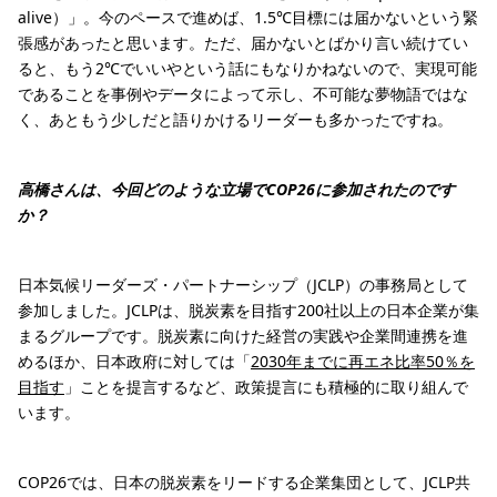
alive）」。今のペースで進めば、1.5℃目標には届かないという緊
張感があったと思います。ただ、届かないとばかり言い続けてい
ると、もう2℃でいいやという話にもなりかねないので、実現可能
であることを事例やデータによって示し、不可能な夢物語ではな
く、あともう少しだと語りかけるリーダーも多かったですね。
高橋さんは、今回どのような立場でCOP26に参加されたのです
か？
日本気候リーダーズ・パートナーシップ（JCLP）の事務局として
参加しました。JCLPは、脱炭素を目指す200社以上の日本企業が集
まるグループです。脱炭素に向けた経営の実践や企業間連携を進
めるほか、日本政府に対しては「
2030年までに再エネ比率50％を
目指す
」ことを提言するなど、政策提言にも積極的に取り組んで
います。
COP26では、日本の脱炭素をリードする企業集団として、JCLP共