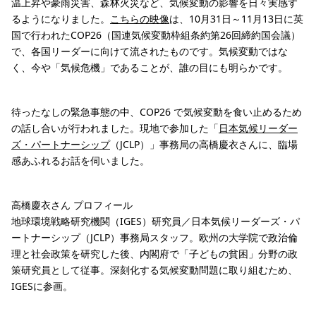
温上昇や豪雨災害、森林火災など、気候変動の影響を日々実感す
るようになりました。
こちらの映像
は、10月31日～11月13日に英
国で行われたCOP26（国連気候変動枠組条約第26回締約国会議）
で、各国リーダーに向けて流されたものです。気候変動ではな
く、今や「気候危機」であることが、誰の目にも明らかです。
待ったなしの緊急事態の中、COP26 で気候変動を食い止めるため
の話し合いが行われました。現地で参加した「
日本気候リーダー
ズ・パートナーシップ
（JCLP）」事務局の高橋慶衣さんに、臨場
感あふれるお話を伺いました。
高橋慶衣さん プロフィール
地球環境戦略研究機関（IGES）研究員／日本気候リーダーズ・パ
ートナーシップ（JCLP）事務局スタッフ。欧州の大学院で政治倫
理と社会政策を研究した後、内閣府で「子どもの貧困」分野の政
策研究員として従事。深刻化する気候変動問題に取り組むため、
IGESに参画。