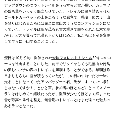
アップダウンのつづくトレイルをうっすらと雪が覆い、カラマツ
の落ち葉をいっそう際立たせていた。トレイルに敷き詰められた
ゴールドカーペットの上を走るような感覚で、瑪瑙（めのう）山
を登りはじめるころには完全に雪山のようなコンディションにな
っていた。トレイルは葉が茂るも雪の重さで頭をたれた低木で塞
がれ、ガスが覆って気温も下がりはじめた。私たちは予定を変更
して早々に下山することにした。
翌日は10月初旬に開催された
斑尾フォレストトレイル
50キロのコ
ースを逆走することにした。前半でリタイヤしても毛無山や袴岳
の美しいブナの森のトレイルを満喫することができる。早朝は昨
日よりもさらに雪が積もっていたが、この日の午前中だけ一緒に
走ることになっていたアンバサダーの石川氏が「すごくいい条件
じゃないですか！」とひと言。参加者のほとんどにとってスノー
ランははじめての経験だったが、湿気が少なくほどよく締まった
雪が最高の条件を整え、無雪期のトレイルとはまた違った魅力の
あるランとなった。