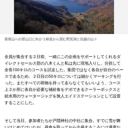
斑尾山への登山口に向かう林道から望む野尻湖と信越の山々
全員が集合する２日前、一緒にこの企画をサポートしてくれるダ
イレクトセールス部の八木くんと私は先に現地入りし、分担して
全長100キロのコースを試走した。集団ではなく各自が自分のペー
スで走るため、２日目の50キロについては細かくマーキングを行
った。またすべての荷物を持って走らなくてもいいよう、コース
上２か所に各自が必要な補給食をデポできるクーラーボックスと
給水用のウォータージャグを無人エイドステーションとして設置
することにした。
そして当日、参加者たちが戸隠神社の中社に集合。すでに雪が舞
いはじめてはいたが、昼食を取ってから出発するころには適度な