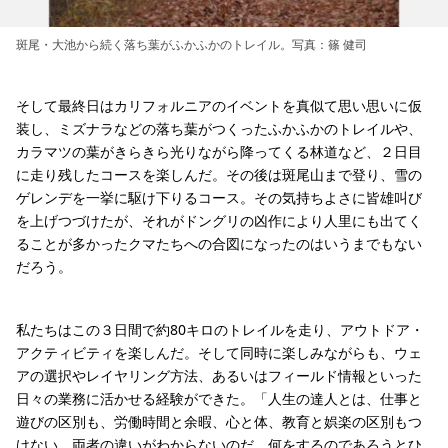
斑尾・大池から続く落ち葉がふかふかのトレイル。写真：篠 健司
そして最終日はカリフォルニアのイベントを真似て思い思いに仮
装し、ミズナラなどの落ち葉がつくったふかふかのトレイルや、
カラマツの葉がきらきら光りながら降ってくる林道など、２日目
に走り残したコースを楽しんだ。その後は斑尾山まで登り、雪の
ゲレンデを一挙に駆け下りるコース。その気持ちよさに皆雄叫び
を上げつづけたが、それがドングリの凶作により人里にも出てく
ることが多かったクマたちへの合図になったのはいうまでもない
だろう。
私たちはこの３日間で約80キロのトレイルを走り、アウトドア・
アクティビティを楽しんだ。そして同時に楽しみながらも、ウェ
アの選択やレイヤリング方法、あるいはフィールド情報といった
日々の業務に活かせる経験ができた。「人生の達人とは、仕事と
遊びの区別も、労働時間と余暇、心と体、教育と娯楽の区別もつ
けない。両者の違いがわからないのだ。何をするのであろうとひ