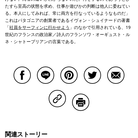
たすら至高の状態を求め、仕事か遊びかの判断は他人に委ねてい
る。本人にしてみれば、常に両方を行なっているようなものだ」
これはパタゴニアの創業者であるイヴォン・シュイナードの著書
「
社員をサーフィンに行かせよう
」のなかで引用されている、19
世紀のフランスの政治家／詩人のフランソワ・オーギュスト・ル
ネ・シャトーブリアンの言葉である。
Facebookで共有する
Lineで共有する
Pinterestで共有する
Twitterで共有する
Emailで
Copy Linkで共有する
印刷する
関連ストーリー