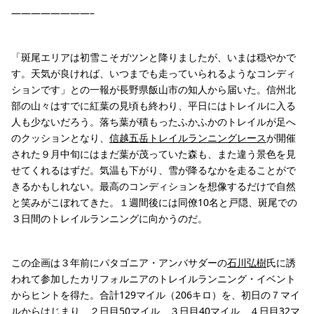
————————–
「斑尾エリアは初雪こそガツンと降りましたが、いまは穏やかで
す。天気が良ければ、いつまでも走っていられるようなコンディ
ションです」との一報が長野県飯山市の知人から届いた。信州北
部の山々はすでに紅葉の見頃も終わり、平日にはトレイルに入る
人も少ないだろう。落ち葉が積もったふかふかのトレイルが足へ
のクッションとなり、
信越五岳トレイルランニングレース
が開催
された９月中旬にはまだ葉が茂っていた森も、また違う景色を見
せてくれるはずだ。気温も下がり、雪が降るなかを走ることがで
きるかもしれない。最高のコンディションを想像するだけで自然
と笑みがこぼれてきた。１週間後には同僚10名と戸隠、斑尾での
３日間のトレイルランニングに向かうのだ。
この企画は３年前にパタゴニア・アンバサダーの
石川弘樹
氏に誘
われて参加したカリフォルニアのトレイルランニング・イベント
からヒントを得た。合計129マイル（206キロ）を、初日の７マイ
ルからはじまり、２日目50マイル、３日目40マイル、４日目32マ