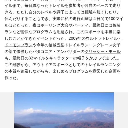
イルまで、毎日異なったトレイルを参加者が各自のペースで走り
きる。ただし自分のレベルや調子によっては距離を短くしたり、
休んだりすることもでき、実際に私の走行距離は４日間で100マイ
ルほどだった。夜はボーリング大会やパーティ、最終日には仮装
ランなど愉快なプログラムも用意され、このスポーツを本当に楽
しむことができたイベントだった。2009年の
ウルトラトレイル・
ド・モンブラン
や今年の信越五岳トレイルランニングレース女子
の部で優勝したパタゴニア・アンバサダーの
クリッシー・モール
も、最終日の32マイルをキャラクターの帽子をかぶって走った。
この経験から、アウトドアスポーツとしてのトレイルランニング
の本質を追及しながらも、楽しめるプログラムを意図した企画を
作った。