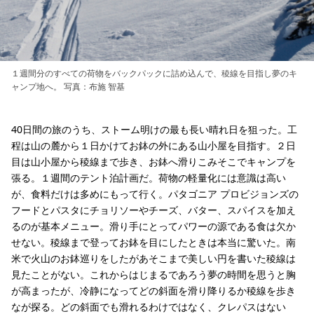
１週間分のすべての荷物をバックパックに詰め込んで、稜線を目指し夢のキ
ャンプ地へ。 写真：布施 智基
40日間の旅のうち、ストーム明けの最も長い晴れ日を狙った。工
程は山の麓から１日かけてお鉢の外にある山小屋を目指す。２日
目は山小屋から稜線まで歩き、お鉢へ滑りこみそこでキャンプを
張る。１週間のテント泊計画だ。荷物の軽量化には意識は高い
が、食料だけは多めにもって行く。パタゴニア プロビジョンズの
フードとパスタにチョリソーやチーズ、バター、スパイスを加え
るのが基本メニュー。滑り手にとってパワーの源である食は欠か
せない。稜線まで登ってお鉢を目にしたときは本当に驚いた。南
米で火山のお鉢巡りをしたがあそこまで美しい円を書いた稜線は
見たことがない。これからはじまるであろう夢の時間を思うと胸
が高まったが、冷静になってどの斜面を滑り降りるか稜線を歩き
なが探る。どの斜面でも滑れるわけではなく、クレパスはない