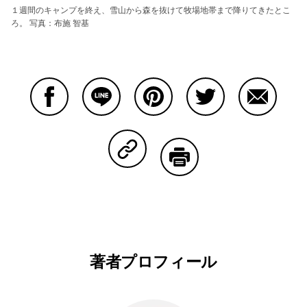
１週間のキャンプを終え、雪山から森を抜けて牧場地帯まで降りてきたとこ
ろ。 写真：布施 智基
Facebookで共有する
Lineで共有する
Pinterestで共有する
Twitterで共有する
Emailで
Copy Linkで共有する
印刷する
著者プロフィール