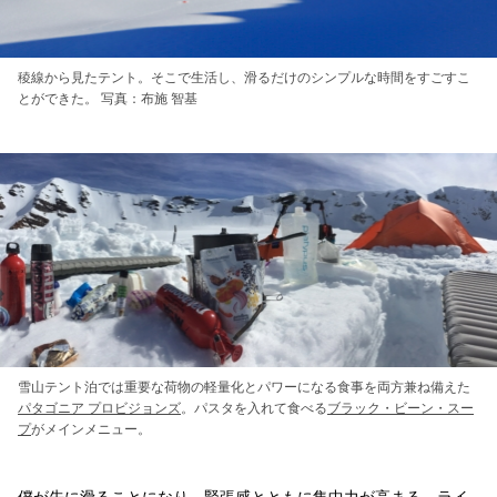
稜線から見たテント。そこで生活し、滑るだけのシンプルな時間をすごすこ
とができた。 写真：布施 智基
雪山テント泊では重要な荷物の軽量化とパワーになる食事を両方兼ね備えた
パタゴニア プロビジョンズ
。パスタを入れて食べる
ブラック・ビーン・スー
プ
がメインメニュー。
僕が先に滑ることになり、緊張感とともに集中力が高まる。ライ