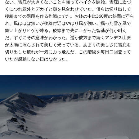
ない。雪庇が大きくないことを願ってハイクを開始。雪庇に近づ
くにつれ意外とデカイと顔を見合わせていた。僕らは切り出して
稜線までの階段を作る作戦にでた。お鉢の中は360度の斜面に守ら
れ、風はほぼ無いが稜線付近はやはり風が強い。掘った雪が風で
舞い上がりヒゲが凍る。稜線まで先に上がった智基が何か叫ん
だ。すぐにその意味がわかった。遥か彼方まで続くアンデス山脈
が太陽に照らされて美しく光っている。あまりの美しさに雪庇を
切り出した疲れが一気にぶっ飛んだ。この階段を毎日二回登って
いたが感動しない日はなかった。