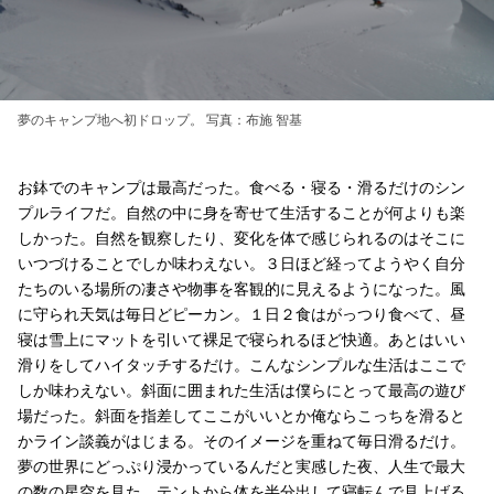
夢のキャンプ地へ初ドロップ。 写真：布施 智基
お鉢でのキャンプは最高だった。食べる・寝る・滑るだけのシン
プルライフだ。自然の中に身を寄せて生活することが何よりも楽
しかった。自然を観察したり、変化を体で感じられるのはそこに
いつづけることでしか味わえない。３日ほど経ってようやく自分
たちのいる場所の凄さや物事を客観的に見えるようになった。風
に守られ天気は毎日どピーカン。１日２食はがっつり食べて、昼
寝は雪上にマットを引いて裸足で寝られるほど快適。あとはいい
滑りをしてハイタッチするだけ。こんなシンプルな生活はここで
しか味わえない。斜面に囲まれた生活は僕らにとって最高の遊び
場だった。斜面を指差してここがいいとか俺ならこっちを滑ると
かライン談義がはじまる。そのイメージを重ねて毎日滑るだけ。
夢の世界にどっぷり浸かっているんだと実感した夜、人生で最大
の数の星空を見た。テントから体を半分出して寝転んで見上げる