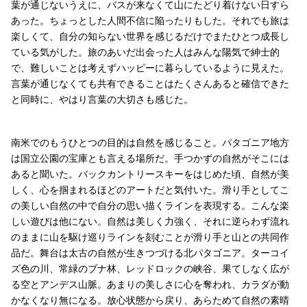
葉が通じないうえに、バスが来なくて山にたどり着けない日すら
あった。ちょっとした人間不信に陥ったりもした。それでも旅は
楽しくて、自分の知らない世界を感じるだけでまたひとつ成長し
ている気がした。旅のあいだ出会った人はみんな陽気で紳士的
で、難しいことは考えずハッピーに暮らしているように見えた。
言葉が通じなくても共有できることはたくさんあると確信できた
と同時に、やはり言葉の大切さも感じた。
南米でのもうひとつの目的は自然を感じること。パタゴニア地方
は国立公園の宝庫とも言える場所だ。手つかずの自然がそこには
あると聞いた。バックカントリースキーをはじめた頃、自然が美
しく、心を掴まれるほどのアートだと気付いた。滑り手としてこ
の美しい自然の中で自分の思い描くラインを表現する。こんな楽
しい遊びは他にない。自然は美しく力強く、それに逆らわず流れ
のままに山を駆け巡りラインを刻むことが滑り手と山との共同作
品だ。舞台は太古の自然が生きつづける北パタゴニア。ターコイ
ズ色の川、常緑のブナ林、レッドロックの峡谷、果てしなく広が
る空とアンデス山脈。あまりの美しさに心を奪われ、カラダが動
かなくなり無になる。放心状態から戻り、あらためて自然の素晴