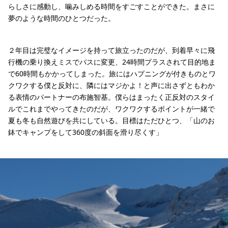
らしさに感動し、噛みしめる時間をすごすことができた。まさに
夢のような時間のひとつだった。
２年目は完璧なイメージを持って旅立ったのだが、到着早々に飛
行機の乗り換えミスでバスに変更、24時間プラスされて目的地ま
で60時間もかかってしまった。旅にはハプニングが付きものとワ
クワクする僕と反対に、隣にはマジかよ！と声に出さずともわか
る表情のパートナーの布施智基。僕らはまったく正反対のスタイ
ルでこれまでやってきたのだが、ワクワクするポイントが一緒で
夏も冬も自然遊びを共にしている。目標はただひとつ、「山のお
鉢でキャンプをして360度の斜面を滑り尽くす」