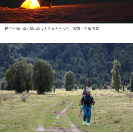
夜空一面に瞬く星の数は人生最大だった。 写真：布施 智基