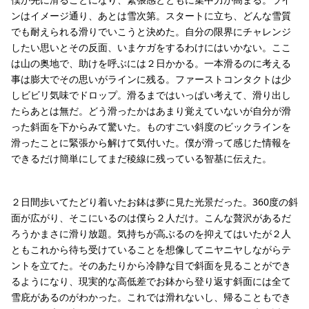
ンはイメージ通り、あとは雪次第。スタートに立ち、どんな雪質
でも耐えられる滑りでいこうと決めた。自分の限界にチャレンジ
したい思いとその反面、いまケガをするわけにはいかない。ここ
は山の奥地で、助けを呼ぶには２日かかる。一本滑るのに考える
事は膨大でその思いがラインに残る。ファーストコンタクトは少
しビビリ気味でドロップ。滑るまではいっぱい考えて、滑り出し
たらあとは無だ。どう滑ったかはあまり覚えていないが自分が滑
った斜面を下からみて驚いた。ものすごい斜度のビックラインを
滑ったことに緊張から解けて気付いた。僕が滑って感じた情報を
できるだけ簡単にしてまだ稜線に残っている智基に伝えた。
２日間歩いてたどり着いたお鉢は夢に見た光景だった。360度の斜
面が広がり、そこにいるのは僕ら２人だけ。こんな贅沢があるだ
ろうかまさに滑り放題。気持ちが高ぶるのを抑えてはいたが２人
ともこれから待ち受けていることを想像してニヤニヤしながらテ
ントを立てた。そのあたりから冷静な目で斜面を見ることができ
るようになり、現実的な高低差でお鉢から登り返す斜面には全て
雪庇があるのがわかった。これでは滑れないし、帰ることもでき