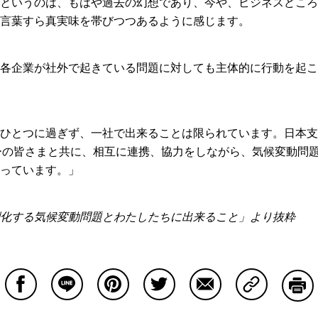
というのは、もはや過去の幻想であり、今や、ビジネスどころ
言葉すら真実味を帯びつつあるように感じます。
各企業が社外で起きている問題に対しても主体的に行動を起こ
ひとつに過ぎず、一社で出来ることは限られています。日本支
ーの皆さまと共に、相互に連携、協力をしながら、気候変動問
っています。」
化する気候変動問題とわたしたちに出来ること」より抜粋
Facebookで共有する
Lineで共有する
Pinterestで共有する
Twitterで共有する
Emailで共有する
Copy Lin
印刷