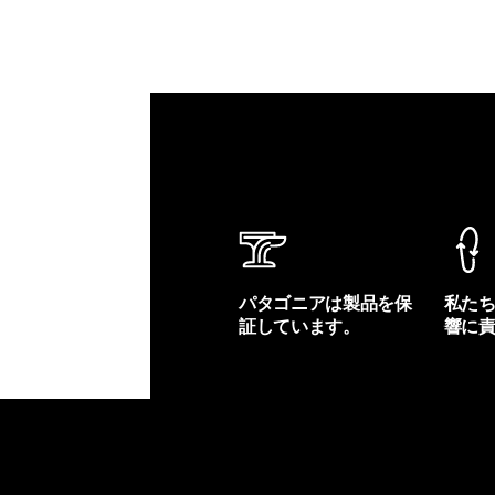
パタゴニアは製品を保
私た
証しています。
響に
製品保証を見る
フット