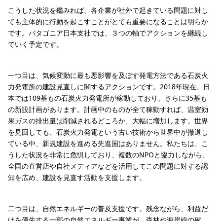
こうした状況を鑑みれば、各企業が社外で起きている問題に対し
ても主体的に行動を起こすことがとても重要になることは明らか
です。パタゴニア日本支社では、３つの軸でアクションを継続し
ていく予定です。
一つ目は、気候変動に最も悪影響を及ぼす発電方法である石炭火
力発電所の建設見直しに関するアクションです。2018年現在、日
本では109基もの石炭火力発電所が稼動しており、さらに35基も
の新設計画があります。計画中のものが全て稼動すれば、温室効
果ガスの排出量は削減されるどころか、大幅に増加します。世界
を見回しても、石炭火力発電という古い技術から世界中が撤退し
ている中、新規建設を進める先進国はありません。私たちは、こ
うした状況を非常に危惧しており、複数のNPOと協力しながら、
全国の直営店や自社メディアなどを活用してこの問題に対する認
知を広め、建設を見直す活動を支援します。
二つ目は、自然エネルギーの普及支援です。残念ながら、利益だ
けを優先する一部の自然エネルギー事業が、森林や海岸線の破