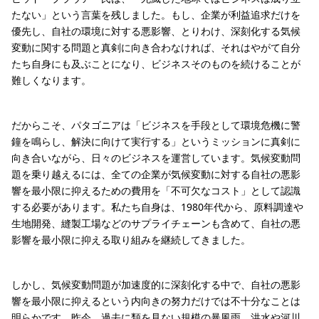
たない」という言葉を残しました。もし、企業が利益追求だけを
優先し、自社の環境に対する悪影響、とりわけ、深刻化する気候
変動に関する問題と真剣に向き合わなければ、それはやがて自分
たち自身にも及ぶことになり、ビジネスそのものを続けることが
難しくなります。
だからこそ、パタゴニアは「ビジネスを手段として環境危機に警
鐘を鳴らし、解決に向けて実行する」というミッションに真剣に
向き合いながら、日々のビジネスを運営しています。気候変動問
題を乗り越えるには、全ての企業が気候変動に対する自社の悪影
響を最小限に抑えるための費用を「不可欠なコスト」として認識
する必要があります。私たち自身は、1980年代から、原料調達や
生地開発、縫製工場などのサプライチェーンも含めて、自社の悪
影響を最小限に抑える取り組みを継続してきました。
しかし、気候変動問題が加速度的に深刻化する中で、自社の悪影
響を最小限に抑えるという内向きの努力だけでは不十分なことは
明らかです。昨今、過去に類を見ない規模の暴風雨、洪水や河川