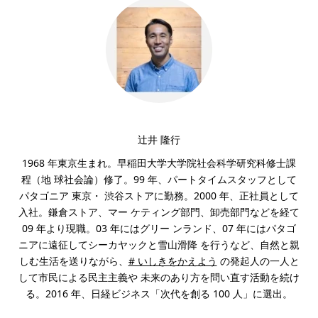
辻井 隆行
1968 年東京生まれ。早稲田大学大学院社会科学研究科修士課
程（地 球社会論）修了。99 年、パートタイムスタッフとして
パタゴニア 東京・ 渋谷ストアに勤務。2000 年、正社員として
入社。鎌倉ストア、マー ケティング部門、卸売部門などを経て
09 年より現職。03 年にはグリー ンランド、07 年にはパタゴ
ニアに遠征してシーカヤックと雪山滑降 を行うなど、自然と親
しむ生活を送りながら、
# いしきをかえよう
の発起人の一人と
して市民による民主主義や 未来のあり方を問い直す活動を続け
る。2016 年、日経ビジネス「次代を創る 100 人」に選出。