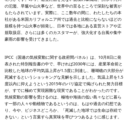
の氾濫、旱魃や山火事など、世界中の至るところで深刻な被害が
もたらされています。実際に、ここ数年の間に、わたしたちの本
社がある米国カリフォルニア州では過去と比較にならないほどの
規模を持つ山火事が頻発し、日本では各地にある直営ストアや正
規取扱店、さらには多くのカスタマーが、強大化する台風や集中
豪雨の影響を受けてきました。
IPCC（国連の気候変動に関する政府間パネル）は、10月8日に発
表された特別報告書の中で、早ければ2030年には、産業革命前と
比較した地球の平均気温上昇が1.5度に到達し、珊瑚礁の大部分が
死滅するというショッキングな見解を示しました。気温上昇を1.5
度以内に抑えようという2015年のパリ協定で掲げられた努力目標
が、すでに極めて実現困難な現実であることがわかったのです。
気候変動の影響を受けるのは、極地や海抜の低い島々などに暮ら
す一部の人々や動植物であるというのは、もはや過去の幻想であ
り、今や、ビジネスどころか、「死滅した地球では生命は存続で
きない」という言葉すら真実味を帯びつつあるように感じます。