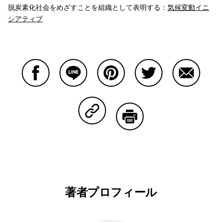
脱炭素化社会をめざすことを組織として表明する：
気候変動イニ
シアティブ
Facebookで共有する
Lineで共有する
Pinterestで共有する
Twitterで共有する
Emailで
Copy Linkで共有する
印刷する
著者プロフィール