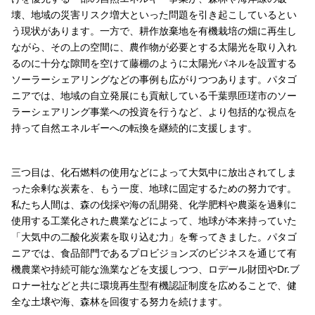
壊、地域の災害リスク増大といった問題を引き起こしているとい
う現状があります。一方で、耕作放棄地を有機栽培の畑に再生し
ながら、その上の空間に、農作物が必要とする太陽光を取り入れ
るのに十分な隙間を空けて藤棚のように太陽光パネルを設置する
ソーラーシェアリングなどの事例も広がりつつあります。パタゴ
ニアでは、地域の自立発展にも貢献している千葉県匝瑳市のソー
ラーシェアリング事業への投資を行うなど、より包括的な視点を
持って自然エネルギーへの転換を継続的に支援します。
三つ目は、化石燃料の使用などによって大気中に放出されてしま
った余剰な炭素を、もう一度、地球に固定するための努力です。
私たち人間は、森の伐採や海の乱開発、化学肥料や農薬を過剰に
使用する工業化された農業などによって、地球が本来持っていた
「大気中の二酸化炭素を取り込む力」を奪ってきました。パタゴ
ニアでは、食品部門であるプロビジョンズのビジネスを通じて有
機農業や持続可能な漁業などを支援しつつ、ロデール財団やDr.ブ
ロナー社などと共に環境再生型有機認証制度を広めることで、健
全な土壌や海、森林を回復する努力を続けます。