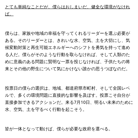
とても単純なことだが、僕らはおしまいだ、健全な環境がなけれ
ば。
僕らは、家族や地域の幸福を守ってくれるリーダーを選ぶ必要が
ある。そのリーダーとは、きれいな水、空気、土を大切にし、気
候変動対策と再生可能エネルギーへのシフトを勇気を持って進め
る人だ。僕らがそのような行動を取らなければ、そして人類のた
めに意義のある問題に賢明な一票を投じなければ、子供たちの将
来とその他の野生について気にかけない誰かの思うつぼなのだ。
投票日の僕らの選択は、地域、都道府県市町村、そして全国レベ
ルで、多くの環境問題に直接的な影響を及ぼす。投票こそ自分が
直接参加できるアクションだ。来る7月10日、明るい未来のために
水、空気、土を守るべく行動を起こそう。
皆が一体となって動けば、僕らが必要な政府を選べる。