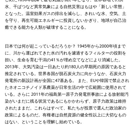
水、干ばつなど異常気象による自然災害はもはや「新しい常態」
となった。温室効果ガスの排出を減らし、きれいな水、空気、土
を守り、再生可能エネルギーに投資しないかぎり、地球が自己治
癒できる能力を人類が破壊することになる。
日本では何が起こっているだろうか？ 1945年から2000年頃まで
に、川から運ばれてきた水の汚れを濾過するフィルターの役割を
担い、生命を育む干潟の41％が埋め立てなどにより消滅した。
2013年、大気汚染は一日あたり約180人の早期死の原因であると
推定されている。世界各国が脱石炭火力に向かうなか、石炭火力
発電所の新設計画が全国に47基ある。 また、EUや韓国で禁止され
たネオニコチノイド系農薬が日常生活の中で広範囲に使用されて
いる。さらに 2011年の福島第一原子力発電所事故による放射能汚
染がいまだに残る状況であるにもかかわらず、原子力政策は維持
されたままだ。これらはすべて、私たちが投票で選んだ政治家の
政策によるものだ。有権者は自然資源の健全性以上に大切なもの
はない、ということを理解し始めている。