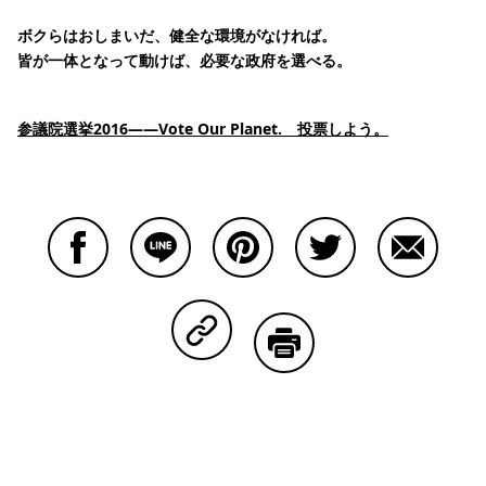
ボクらはおしまいだ、健全な環境がなければ。
皆が一体となって動けば、必要な政府を選べる。
参議院選挙2016――Vote Our Planet. 投票しよう。
Facebookで共有する
Lineで共有する
Pinterestで共有する
Twitterで共有する
Emailで
Copy Linkで共有する
印刷する