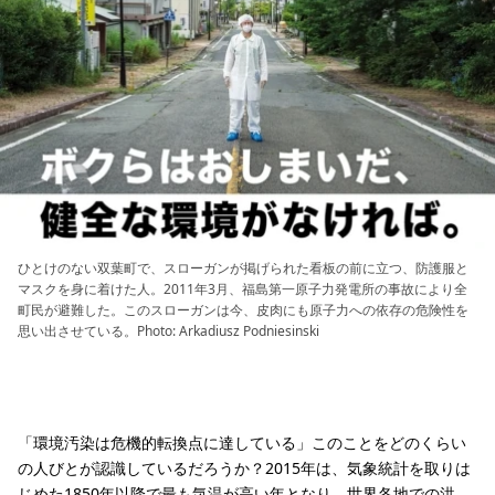
ひとけのない双葉町で、スローガンが掲げられた看板の前に立つ、防護服と
マスクを身に着けた人。2011年3月、福島第一原子力発電所の事故により全
町民が避難した。このスローガンは今、皮肉にも原子力への依存の危険性を
思い出させている。Photo: Arkadiusz Podniesinski
「環境汚染は危機的転換点に達している」このことをどのくらい
の人びとが認識しているだろうか？2015年は、気象統計を取りは
じめた1850年以降で最も気温が高い年となり、世界各地での洪