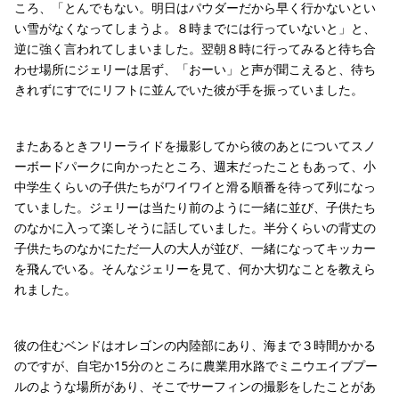
ころ、「とんでもない。明日はパウダーだから早く行かないとい
い雪がなくなってしまうよ。８時までには行っていないと」と、
逆に強く言われてしまいました。翌朝８時に行ってみると待ち合
わせ場所にジェリーは居ず、「おーい」と声が聞こえると、待ち
きれずにすでにリフトに並んでいた彼が手を振っていました。
またあるときフリーライドを撮影してから彼のあとについてスノ
ーボードパークに向かったところ、週末だったこともあって、小
中学生くらいの子供たちがワイワイと滑る順番を待って列になっ
ていました。ジェリーは当たり前のように一緒に並び、子供たち
のなかに入って楽しそうに話していました。半分くらいの背丈の
子供たちのなかにただ一人の大人が並び、一緒になってキッカー
を飛んでいる。そんなジェリーを見て、何か大切なことを教えら
れました。
彼の住むベンドはオレゴンの内陸部にあり、海まで３時間かかる
のですが、自宅か15分のところに農業用水路でミニウエイブプー
ルのような場所があり、そこでサーフィンの撮影をしたことがあ