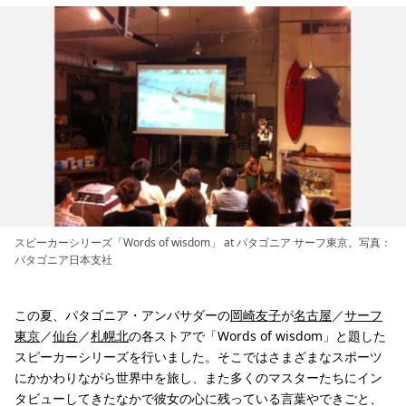
スピーカーシリーズ「Words of wisdom」 at パタゴニア サーフ東京。写真：
パタゴニア日本支社
この夏、パタゴニア・アンバサダーの
岡崎友子
が
名古屋
／
サーフ
東京
／
仙台
／
札幌北
の各ストアで「Words of wisdom」と題した
スピーカーシリーズを行いました。そこではさまざまなスポーツ
にかかわりながら世界中を旅し、また多くのマスターたちにイン
タビューしてきたなかで彼女の心に残っている言葉やできごと、