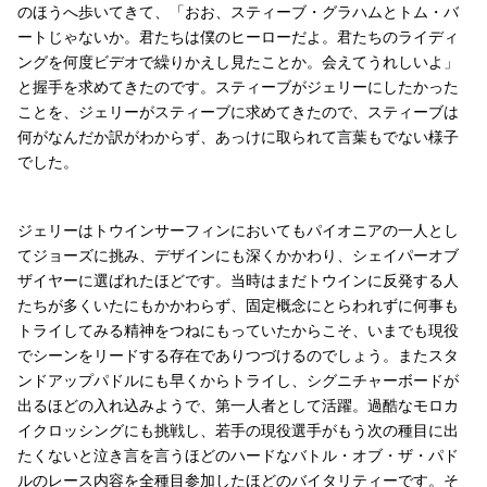
のほうへ歩いてきて、「おお、スティーブ・グラハムとトム・バ
ートじゃないか。君たちは僕のヒーローだよ。君たちのライディ
ングを何度ビデオで繰りかえし見たことか。会えてうれしいよ」
と握手を求めてきたのです。スティーブがジェリーにしたかった
ことを、ジェリーがスティーブに求めてきたので、スティーブは
何がなんだか訳がわからず、あっけに取られて言葉もでない様子
でした。
ジェリーはトウインサーフィンにおいてもパイオニアの一人とし
てジョーズに挑み、デザインにも深くかかわり、シェイパーオブ
ザイヤーに選ばれたほどです。当時はまだトウインに反発する人
たちが多くいたにもかかわらず、固定概念にとらわれずに何事も
トライしてみる精神をつねにもっていたからこそ、いまでも現役
でシーンをリードする存在でありつづけるのでしょう。またスタ
ンドアップパドルにも早くからトライし、シグニチャーボードが
出るほどの入れ込みようで、第一人者として活躍。過酷なモロカ
イクロッシングにも挑戦し、若手の現役選手がもう次の種目に出
たくないと泣き言を言うほどのハードなバトル・オブ・ザ・パド
ルのレース内容を全種目参加したほどのバイタリティーです。そ