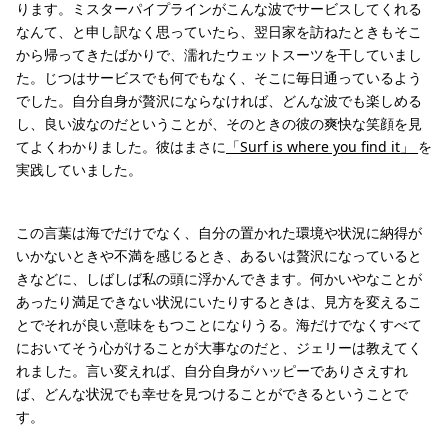
ります。ミスターパイプラインがこんな波でサービスしてくれる
なんて、と申し訳なく思っていたら、翌日家を訪ねたときもそこ
から帰ってきたばかりで、濡れたウェットスーツを干していまし
た。じつはサービスでも何でもなく、そこに毎日通っているよう
でした。自分自身が贅沢にならなければ、どんな波でも楽しめる
し、良い波なのだということが、そのときの彼の爽快な笑顔を見
てよくわかりました。彼はまさに
「Surf is where you find it」
を
実践していました。
この言葉は海でだけでなく、自分の置かれた環境や状況に納得が
いかないときや不満を感じるとき、あるいは贅沢になっていると
きなどに、しばしば私の頭に浮かんできます。何かいやなことが
あったり満足できない状況にいたりするときは、見方を変えるこ
とでそれが良い意味をもつことになりうる。海だけでなくすべて
においてそう心がけることが大事なのだと、ジェリーは教えてく
れました。言い変えれば、自分自身がハッピーでありさえすれ
ば、どんな状況でも幸せを見つけることができるということで
す。