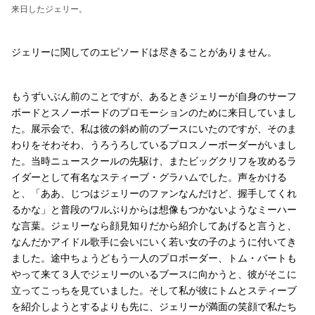
来日したジェリー。
ジェリーに関してのエピソードは尽きることがありません。
もうずいぶん前のことですが、あるときジェリーが自身のサーフ
ボードとスノーボードのプロモーションのために来日していまし
た。展示会で、私は彼の斜め前のブースにいたのですが、そのま
わりをそわそわ、うろうろしているプロスノーボーダーがいまし
た。当時ニュースクールの先駆け、またビッグクリフを攻めるラ
イダーとして有名なスティーブ・グラハムでした。声をかける
と、「ああ、じつはジェリーのファンなんだけど、握手してくれ
るかな」と普段のワルぶりからは想像もつかないようなミーハー
な言葉。ジェリーなら顔見知りだから紹介してあげると言うと、
なんだかアイドル歌手に会いにいく若い女の子のように付いてき
ました。途中ちょうどもう一人のプロボーダー、トム・バートも
やって来て３人でジェリーのいるブースに向かうと、彼がそこに
立ってこっちを見ていました。そして私が彼にトムとスティーブ
を紹介しようとするよりも先に、ジェリーが満面の笑顔で私たち