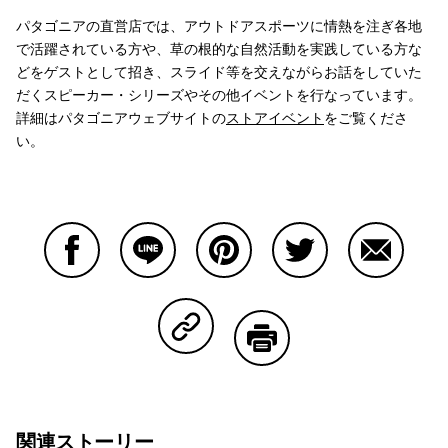
パタゴニアの直営店では、アウトドアスポーツに情熱を注ぎ各地
で活躍されている方や、草の根的な自然活動を実践している方な
どをゲストとして招き、スライド等を交えながらお話をしていた
だくスピーカー・シリーズやその他イベントを行なっています。
詳細はパタゴニアウェブサイトの
ストアイベント
をご覧くださ
い。
Facebookで共有する
Lineで共有する
Pinterestで共有する
Twitterで共有する
Emailで
Copy Linkで共有する
印刷する
関連ストーリー