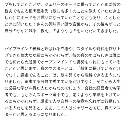
プをしていたことや、ジェリーのボードに乗っていたために彼の
親友でもある植田義則氏（彼にも多くのことを教えていただきま
した）にボードをお世話になっていたことなどもあり、ふとした
ときに聞いたたくさんの興味深い話や言葉から、その後もずっと
自分のなかに残る「教え」のようなものをいただいてきました。
パイプラインの神様と呼ばれる立場や、スタイルや時代を作り上
げてきた偉大な功績にもかかわらず、彼の真のすばらしさは誰に
でも変わらぬ態度でオープンマインドな姿勢をつねにもっている
ことだと思います。真のマスターとは、「技術に長けているだけ
でなく、謙虚であること」は、彼を見てから理解できるようにな
りました。追求する分野で秀でているだけでなく、そこから人生
に必要な学びを得た人だからなのでしょう。会社の経営者でも学
者でも、もちろんスポーツ選手でも、驚くような業績を上げてい
るにもかかわらず、謙虚で人や自然への敬意を忘れずに行動して
いる人たちを見ると、ああ、この人はジェリーと同じ、真のマス
ターだと思えるようになりました。