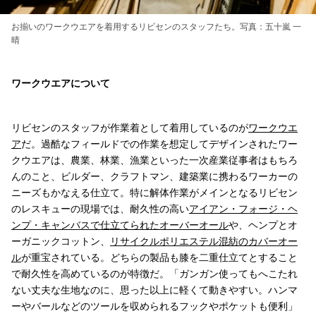
お揃いのワークウエアを着用するリビセンのスタッフたち。写真：五十嵐 一
晴
ワークウエアについて
リビセンのスタッフが作業着として着用しているのが
ワークウエ
ア
だ。過酷なフィールドでの作業を想定してデザインされたワー
クウエアは、農業、林業、漁業といった一次産業従事者はもちろ
んのこと、ビルダー、クラフトマン、建築業に携わるワーカーの
ニーズもかなえる仕立て。特に解体作業がメインとなるリビセン
のレスキューの現場では、耐久性の高い
アイアン・フォージ・ヘ
ンプ・キャンバスで仕立てられたオーバーオール
や、ヘンプとオ
ーガニックコットン、
リサイクルポリエステル混紡のカバーオー
ル
が重宝されている。どちらの製品も膝を二重仕立てとすること
で耐久性を高めているのが特徴だ。「ガンガン使ってもへこたれ
ない丈夫な生地なのに、思った以上に軽くて動きやすい。ハンマ
ーやバールなどのツールを収められるフックやポケットも便利」