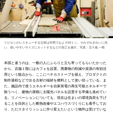
リビセンがレスキューする古材は年間でおよそ60トン。それぞれきれいに洗
い、使いやすいサイズにカットするなどの加工を施す。写真：五十嵐 一晴
本国と違うのは、一般の人にふらりと立ち寄ってもらいたかった
から、店舗１階にはカフェを設置。廃棄物の削減や資源の有効活
用という観点から、ここにペチカストーブを据え、プロダクトの
制作過程などで出る古材の端材を燃料として使い切っている。ま
た、施設内で使うエネルギーを自家発電の再生可能エネルギーで
賄うべく、建物の屋根に太陽光パネルを設置する準備も進めてい
る。リノベーションについても、現在は住まいの環境負荷を下げ
ることを目的とした断熱改修やエコハウスづくりにも着手してお
り、ただスタイリッシュに作り変えたいという物件は受けていな