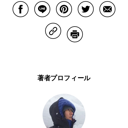
Facebookで共有する
Lineで共有する
Pinterestで共有する
Twitterで共有する
Emailで
Copy Linkで共有する
印刷する
著者プロフィール