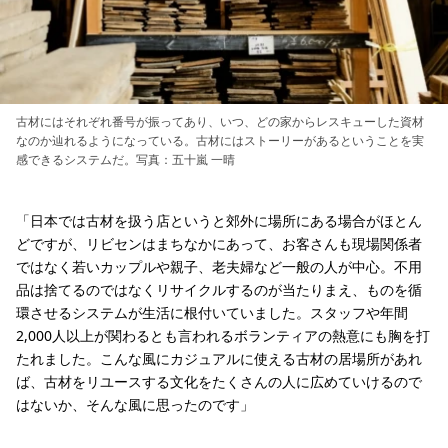
古材にはそれぞれ番号が振ってあり、いつ、どの家からレスキューした資材
なのか辿れるようになっている。古材にはストーリーがあるということを実
感できるシステムだ。写真：五十嵐 一晴
「日本では古材を扱う店というと郊外に場所にある場合がほとん
どですが、リビセンはまちなかにあって、お客さんも現場関係者
ではなく若いカップルや親子、老夫婦など一般の人が中心。不用
品は捨てるのではなくリサイクルするのが当たりまえ、ものを循
環させるシステムが生活に根付いていました。スタッフや年間
2,000人以上が関わるとも言われるボランティアの熱意にも胸を打
たれました。こんな風にカジュアルに使える古材の居場所があれ
ば、古材をリユースする文化をたくさんの人に広めていけるので
はないか、そんな風に思ったのです」