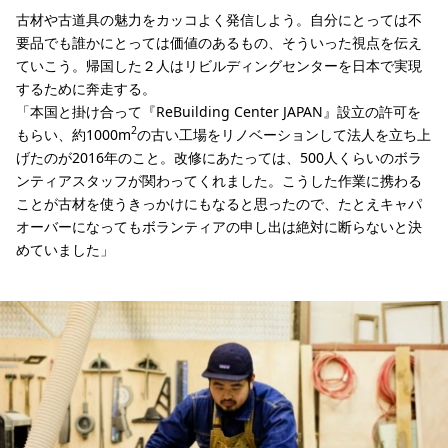
古材や古道具の魅力をカッコよく発信しよう。自分にとっては不
要品でも誰かにとっては価値のあるもの、そういった視点を伝え
ていこう。帰国した２人はリビルディングセンターを日本で実現
するために奔走する。
「本国と掛け合って『ReBuilding Center JAPAN』設立の許可を
2
もらい、約1000m
の古い工場をリノベーションして法人を立ち上
げたのが2016年のこと。改修にあたっては、500人くらいのボラ
ンティアスタッフが関わってくれました。こうした作業に携わる
ことが古材を使うきっかけにもなると思ったので、たとえキャパ
オーバーになってもボランティアの申し出は絶対に断らないと決
めていました」