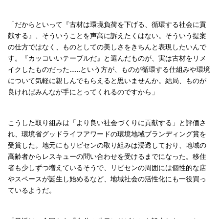
「だからといって『古材は環境負荷を下げる、循環する社会に貢
献する』、そういうことを声高に訴えたくはない。そういう提案
の仕方ではなく、ものとしての美しさをきちんと表現したいんで
す。『カッコいいテーブルだ』と選んだものが、実は古材をリメ
イクしたものだった……という方が、ものが循環する仕組みや環境
について気軽に親しんでもらえると思いませんか。結局、ものが
良ければみんなが手にとってくれるのですから」
こうした取り組みは「より良い社会づくりに貢献する」と評価さ
れ、環境省グッドライフアワードの環境地域ブランディング賞を
受賞した。地元にもリビセンの取り組みは浸透しており、地域の
高齢者からレスキューの問い合わせを受けるまでになった。移住
者も少しずつ増えているそうで、リビセンの周囲には個性的な店
やスペースが誕生し始めるなど、地域社会の活性化にも一役買っ
ているようだ。