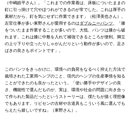
（中嶋皓平さん）。「これまでの作業着は、床板についたままの
釘に引っ掛けて穴やほつれができるのが常でした。これは厚手の
素材だから、釘を気にせずに作業できます」（松澤美也さん）。
左官仕事が多い東野さんが愛用するのは
ダブルニーパンツ
。「膝
をついたまま作業することが多いので、大抵、パンツは膝から破
れます。これは膝に中敷を入れて補強できるところが便利。脚立
の上り下りや立ったりしゃがんだりという動作が多いので、足さ
ばきの良さもポイントです」。
このパンツをきっかけに、環境への負荷をなるべく抑えた方法で
栽培された工業用ヘンプのこと、現代のヘンプの生産事情を知る
ことができたのも良かったという。「使い勝手やデザインの良
さ、機能性で選んだものが、実は、環境や社会の問題に向き合っ
て作られた製品だったというストーリーは、僕たちが描く理想像
でもあります。リビセンの古材や古道具もこういう風に選んでも
らえたら嬉しいですね」（東野さん）。