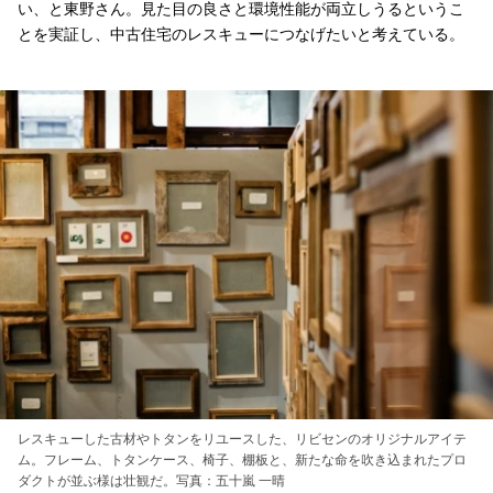
い、と東野さん。見た目の良さと環境性能が両立しうるというこ
とを実証し、中古住宅のレスキューにつなげたいと考えている。
レスキューした古材やトタンをリユースした、リビセンのオリジナルアイテ
ム。フレーム、トタンケース、椅子、棚板と、新たな命を吹き込まれたプロ
ダクトが並ぶ様は壮観だ。写真：五十嵐 一晴