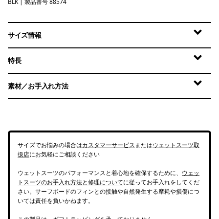
BLK
Black
| 製品番号 88574
サイズ情報
特長
素材／お手入れ方法
サイズでお悩みの場合は
カスタマーサービス
または
ウェットスーツ取
扱店
にお気軽にご相談ください
ウェットスーツのパフォーマンスと着心地を確保するために、
ウェッ
トスーツのお手入れ方法と修理について
に従ってお手入れをしてくだ
さい。サーフボードのフィンとの接触や自然発生する摩耗や損傷につ
いては責任を負いかねます。