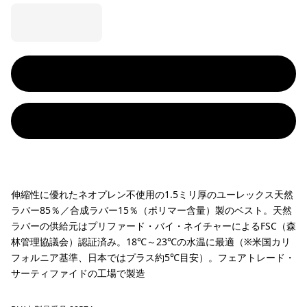
伸縮性に優れたネオプレン不使用の1.5ミリ厚のユーレックス天然
ラバー85％／合成ラバー15％（ポリマー含量）製のベスト。天然
ラバーの供給元はプリファード・バイ・ネイチャーによるFSC（森
林管理協議会）認証済み。18℃～23℃の水温に最適（※米国カリ
フォルニア基準、日本ではプラス約5℃目安）。フェアトレード・
サーティファイドの工場で製造