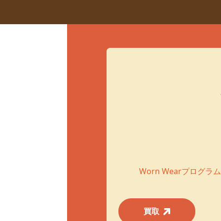
Worn Wearプロ
買取