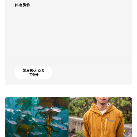
仲地 賢作
読み終えるま
で5分