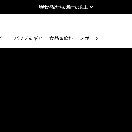
地球が私たちの唯一の株主
ビー
バッグ＆ギア
食品＆飲料
スポーツ