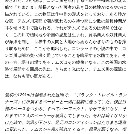
表されたこの小説は、コンゴ川を航行するベルギー植民地の蒸気
船で「たまたま」船長となった著者の若き日の体験がゆるやかに
描かれている。この物語は作中作の形式をとっており、ある静か
な夜、テムズ川東部で潮が変わるのを待つ間に少数の船員仲間が
耳を傾ける中で語られる。それがテムズであるのは偶然ではな
く、この川で植民地や帝国の思想は生まれ、貿易商人や奴隷商人
が海洋を制し、世界中の人間と大地からあらんかぎりのものを搾
り取るために、ここから船出した。コンラッドの小説の中で、コ
ンゴ川は闇の奥へ深く通じていることを暗示する水路である。そ
の一方、語りの場であるテムズはその鏡像となる。この英国の水
路で展開する回想の先に、きらめく光はない。テムズ川の源流に
は、なおも暗い闇がある。
最初の129kmは舗装された区間で、「ブラック・トレイル・ラン
ナーズ」に所属するペーサーと一緒に順調に走っていた。僕は目
標のペースをつかみ、すべてパーフェクト。やがて夜になり、そ
れまでに２人のペーサーが脱落してしまった。それは暗くなりか
けた時で、気温が下がり、足元のコンディションはたちまち泥道
に変わった。テムズから霧が流れてくると、視界が悪くなる。僕