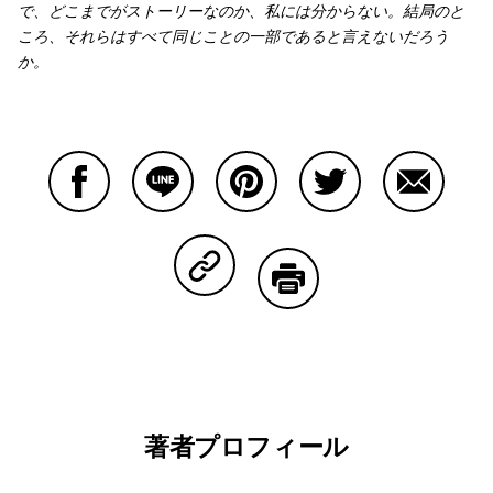
で、どこまでがストーリーなのか、私には分からない。結局のと
ころ、それらはすべて同じことの一部であると言えないだろう
か。
Facebookで共有する
Lineで共有する
Pinterestで共有する
Twitterで共有する
Emailで
Copy Linkで共有する
印刷する
著者プロフィール