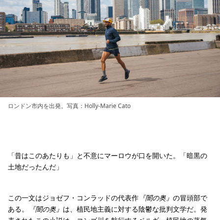
ロンドン市内を出発。写真：Holly-Marie Cato
「昔はこのあたりも」と不意にマーロウが口を開いた。「暗黒の
土地だったんだ」
この一文はジョゼフ・コンラッドの代表作
『闇の奥』
の冒頭部で
ある。
『闇の奥』
は、植民地主義に対する陰鬱な批判文学だ。発