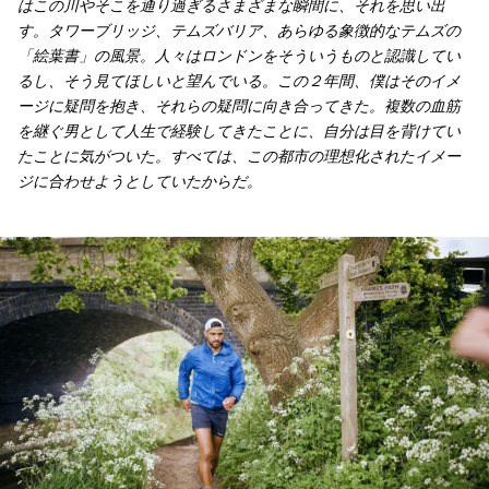
はこの川やそこを通り過ぎるさまざまな瞬間に、それを思い出
す。タワーブリッジ、テムズバリア、あらゆる象徴的なテムズの
「絵葉書」の風景。人々はロンドンをそういうものと認識してい
るし、そう見てほしいと望んでいる。この２年間、僕はそのイメ
ージに疑問を抱き、それらの疑問に向き合ってきた。複数の血筋
を継ぐ男として人生で経験してきたことに、自分は目を背けてい
たことに気がついた。すべては、この都市の理想化されたイメー
ジに合わせようとしていたからだ。