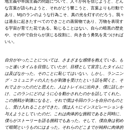
地主義や帝国主義の問題について、人々が何を信じようと、どん
な言葉が語られようと、それがどう響こうと、言葉よりも行動で
あり、MJのランのような行為こそ、真の光を灯すのだろう。我々
は過去に起きたすべてのできごとの蒸留物であり、万物を表現す
る宇宙が育てた花である。恥じることはない。自らの暗黒の歴史
や、その中で自分らが演じる役割に、向き合う勇気を見つければ
いい。
自分がやったことについては、さまざまな感情を抱えている。も
っと速いタイムを目指していたが、目標として宣言したタイムに
は及ばなかった。そのことに恥じてはいない。しかし、ランニン
グ・コミュニティの人たちが刺激を受けたという話を聞くと、そ
れでよかったのだと思えた。人はトレイルに出向き、僕に話しか
け、このランにどのように心を動かされたのかを話してくれた。
この挑戦が刺激になると。それで僕は今回のランを自分のものと
し、受け入れることができた。僕は人々にインスピレーションを
与えようとしていたのだ。これは肉体的な挑戦であると同時に、
僕らがストーリーを語る挑戦でもあった。そして、僕自身は初め
て暗闇というものにはまった。それらのどこまでが純粋に肉体的