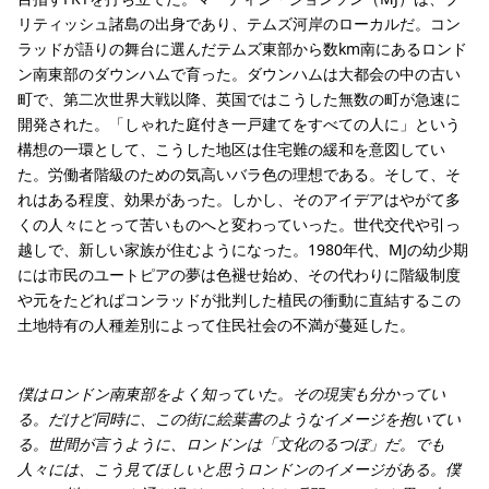
リティッシュ諸島の出身であり、テムズ河岸のローカルだ。コン
ラッドが語りの舞台に選んだテムズ東部から数km南にあるロンド
ン南東部のダウンハムで育った。ダウンハムは大都会の中の古い
町で、第二次世界大戦以降、英国ではこうした無数の町が急速に
開発された。「しゃれた庭付き一戸建てをすべての人に」という
構想の一環として、こうした地区は住宅難の緩和を意図してい
た。労働者階級のための気高いバラ色の理想である。そして、そ
れはある程度、効果があった。しかし、そのアイデアはやがて多
くの人々にとって苦いものへと変わっていった。世代交代や引っ
越しで、新しい家族が住むようになった。1980年代、MJの幼少期
には市民のユートピアの夢は色褪せ始め、その代わりに階級制度
や元をたどればコンラッドが批判した植民の衝動に直結するこの
土地特有の人種差別によって住民社会の不満が蔓延した。
僕はロンドン南東部をよく知っていた。その現実も分かってい
る。だけど同時に、この街に絵葉書のようなイメージを抱いてい
る。世間が言うように、ロンドンは「文化のるつぼ」だ。でも
人々には、こう見てほしいと思うロンドンのイメージがある。僕