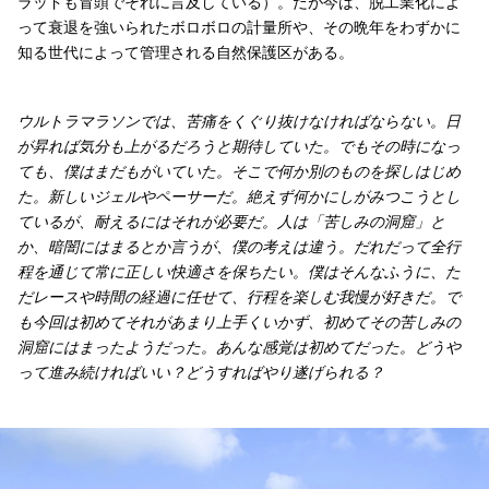
ラッドも冒頭でそれに言及している）。だが今は、脱工業化によ
って衰退を強いられたボロボロの計量所や、その晩年をわずかに
知る世代によって管理される自然保護区がある。
ウルトラマラソンでは、苦痛をくぐり抜けなければならない。日
が昇れば気分も上がるだろうと期待していた。でもその時になっ
ても、僕はまだもがいていた。そこで何か別のものを探しはじめ
た。新しいジェルやペーサーだ。絶えず何かにしがみつこうとし
ているが、耐えるにはそれが必要だ。人は「苦しみの洞窟」と
か、暗闇にはまるとか言うが、僕の考えは違う。だれだって全行
程を通じて常に正しい快適さを保ちたい。僕はそんなふうに、た
だレースや時間の経過に任せて、行程を楽しむ我慢が好きだ。で
も今回は初めてそれがあまり上手くいかず、初めてその苦しみの
洞窟にはまったようだった。あんな感覚は初めてだった。どうや
って進み続ければいい？どうすればやり遂げられる？