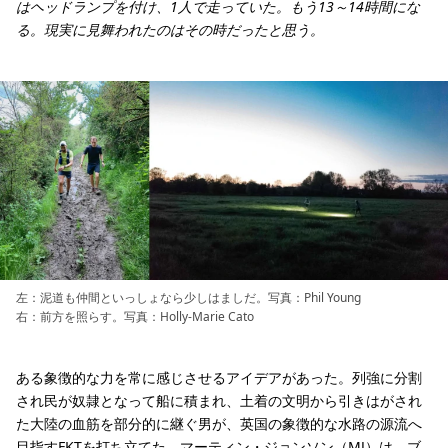
はヘッドランプを付け、1人で走っていた。もう13～14時間にな
る。現実に見舞われたのはその時だったと思う。
左：泥道も仲間といっしょなら少しはましだ。写真：Phil Young
右：前方を照らす。写真：Holly-Marie Cato
ある象徴的な力を常に感じさせるアイデアがあった。列強に分割
され民が奴隷となって船に積まれ、土着の文明から引きはがされ
た大陸の血筋を部分的に継ぐ男が、英国の象徴的な水路の源流へ
目指すFKTを打ち立てた。マーティン・ジョンソン（MJ）は、ブ