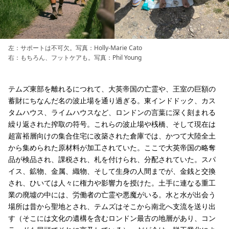
左：サポートは不可欠。写真：Holly-Marie Cato
右：もちろん、フットケアも。写真：Phil Young
テムズ東部を離れるにつれて、大英帝国の亡霊や、王室の巨額の
蓄財にちなんだ名の波止場を通り過ぎる。東インドドック、カス
タムハウス、ライムハウスなど、ロンドンの言葉に深く刻まれる
繰り返された搾取の符号。これらの波止場や桟橋、そして現在は
超富裕層向けの集合住宅に改築された倉庫では、かつて大陸全土
から集められた原材料が加工されていた。ここで大英帝国の略奪
品が検品され、課税され、札を付けられ、分配されていた。スパ
イス、鉱物、金属、織物、そして生身の人間までが、金銭と交換
され、ひいては人々に権力や影響力を授けた。土手に連なる重工
業の廃墟の中には、労働者の亡霊や悪魔がいる。水と水が出会う
場所は昔から聖地とされ、テムズはそこから南北へ支流を送り出
す（そこには文化の遺構を含むロンドン最古の地層があり、コン