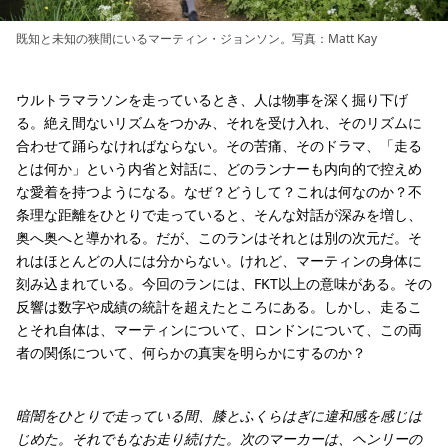
既知と未知の狭間にいるマーティン・ジョンソン。写真：Matt Kay
ウルトラマラソンを走っているとき、人は物事を深く掘り下げ
る。絶え間ないリズムをつかみ、それを受け入れ、そのリズムに
合わせて踊らなければならない。その苦痛、そのドラマ、「走る
とは何か」という内省と対話に、どのランナーも内向的で控えめ
な愛着を持つようになる。なぜ？どうして？これは何なのか？不
条理な距離をひとりで走っていると、そんな対話が深みを増し、
奥へ奥へと導かれる。だが、このランはそれとは別の次元だ。そ
れはほとんどの人には分からない。けれど、マーティンの身体に
刻み込まれている。今回のランには、FKT以上の意味がある。その
反響は数字や成績の統計を超えたところにある。しかし、走るこ
とそれ自体は、マーティンについて、ロンドンについて、この両
者の関係について、何らかの真実を明らかにするのか？
暗闇をひとりで走っている間、膝とふくらはぎに違和感を感じは
じめた。それでもなお走り続けた。次のマーカーは、ヘンリーの