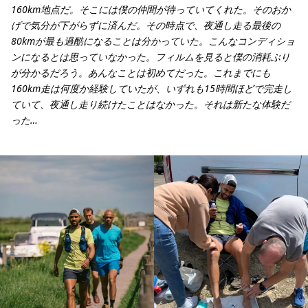
160km地点だ。そこには僕の仲間が待っていてくれた。そのおか
げで気分が下がらずに済んだ。その時点で、夜通し走る最後の
80kmが最も過酷になることは分かっていた。こんなコンディショ
ンになるとは思っていなかった。フィルムを見ると僕の消耗ぶり
が分かるだろう。あんなことは初めてだった。これまでにも
160km走は何度か経験していたが、いずれも15時間ほどで完走し
ていて、夜通し走り続けたことはなかった。それは新たな体験だ
った…