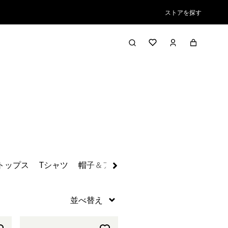
ストアを探す
絞り込み／並び替え
トップス
Tシャツ
帽子＆アクセサリー
ワンピース、ジャ