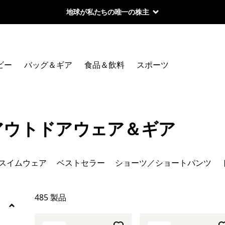
地球が私たちの唯一の株主
絞り込み
カテゴリー
ビー
バッグ＆ギア
食品＆飲料
スポーツ
絞り込み
在庫のあるサイズ
絞り込み
在庫のあるカラー
アウトドアウェア＆ギア
絞り込み
スポーツ
スイムウェア
ベストセラー
ショーツ／ショートパンツ
絞り込み
特長
485 製品
絞り込み
素材