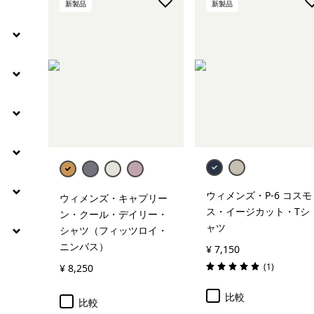
新製品
新製品
絞り込み
フィット
ウィメンズ・P-6 コスモ
ウィメンズ・キャプリー
ス・イージカット・Tシ
ン・クール・デイリー・
ャツ
シャツ（フィッツロイ・
ニンバス）
¥ 7,150
レビュー
(1
)
¥ 8,250
評価: 5.0 / 5
比較
比較