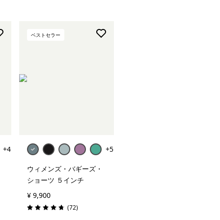
ベストセラー
+4
+5
ウィメンズ・バギーズ・
ショーツ ５インチ
¥ 9,900
レビュー
(72
)
評価: 4.7 / 5