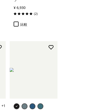
¥ 6,930
レビュー
(2
)
評価: 5.0 / 5
比較
+1