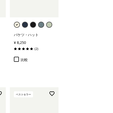
バケツ・ハット
¥ 8,250
レビュー
(2
)
評価: 5.0 / 5
比較
ベストセラー