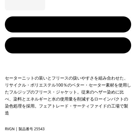
セーターニットの装いとフリースの扱いやすさを組み合わせた、
リサイクル・ポリエステル100％のベター・セーター素材を使用し
たフルジップのフリース・ジャケット。従来のヘザー染めに比
べ、染料とエネルギーと水の使用量を削減するローインパクトの
染色処理を採用。フェアトレード・サーティファイドの工場で製
造
RVGN
River Rock Green
| 製品番号 25543