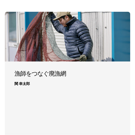
漁師をつなぐ廃漁網
関 幸太郎