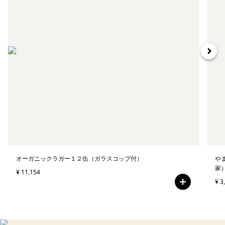
オーガニックラガー１２缶（ガラスコップ付）
や
家
¥ 11,154
¥ 3