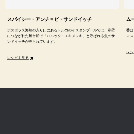
スパイシー・アンチョビ・サンドイッチ
ム
ボスポラス海峡の入り口にあるトルコのイスタンブールでは、岸壁
香ば
につながれた屋台船で「バルック・エキメッキ」と呼ばれる魚のサ
マス
ンドイッチが売られています。
レシ
レシピを見る