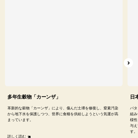
多年生穀物「カーンザ」
日
革新的な穀物「カーンザ」により、傷んだ土壌を修復し、窒素汚染
パタ
から地下水を保護しつつ、世界に食糧を供給しようという気運が高
組み
まっています。
様性
与え
す。
詳しく読む