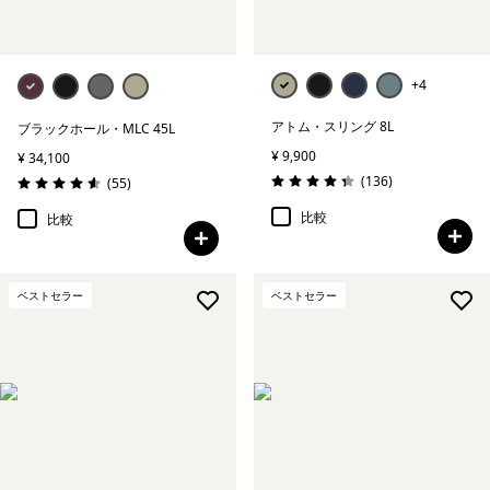
+4
アトム・スリング 8L
ブラックホール・MLC 45L
¥ 9,900
¥ 34,100
レビュー
(136
)
レビュー
(55
)
評価: 4.4 / 5
評価: 4.6 / 5
比較
比較
ベストセラー
ベストセラー