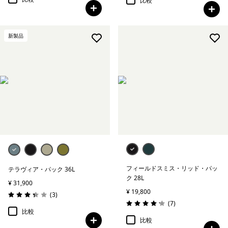
比較
新製品
フィールドスミス・リッド・パッ
テラヴィア・パック 36L
ク 28L
¥ 31,900
¥ 19,800
レビュー
(3
)
評価: 3.3 / 5
レビュー
(7
)
評価: 4.1 / 5
比較
比較