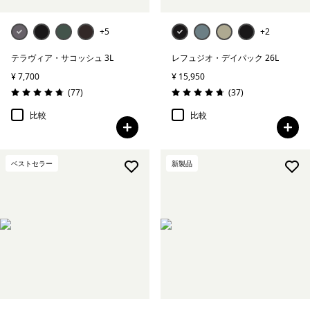
+5
+2
テラヴィア・サコッシュ 3L
レフュジオ・デイパック 26L
¥ 7,700
¥ 15,950
レビュー
レビュー
(77
)
(37
)
評価: 4.7 / 5
評価: 4.7 / 5
比較
比較
ベストセラー
新製品