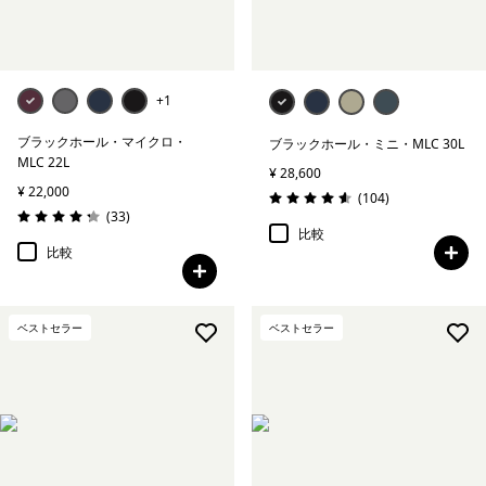
絞り込み
特長
+1
絞り込み
素材
ブラックホール・マイクロ・
ブラックホール・ミニ・MLC 30L
MLC 22L
¥ 28,600
¥ 22,000
レビュー
(104
)
評価: 4.6 / 5
レビュー
(33
)
評価: 4.2 / 5
比較
比較
ベストセラー
ベストセラー