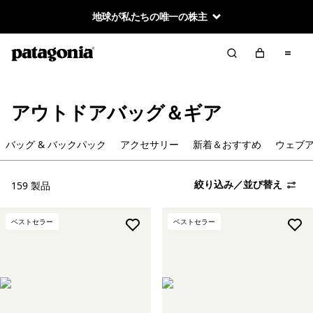
地球が私たちの唯一の株主
絞り込み／並び替え
クリア
並べ替え
絞り込み
カテゴリー
アウトドアバッグ＆ギア
バッグ & バックパック
バッグ & バックパック
アクセサリー
新着＆おすすめ
ウェブ
アクセサリー
絞り込み／並び替え
159 製品
ベストセラー
ベストセラー
絞り込み
在庫のあるカラー
絞り込み
スポーツ
絞り込み
容量