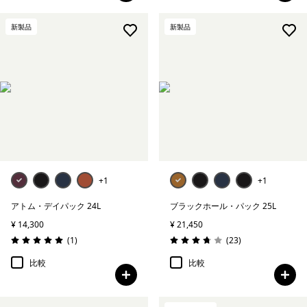
新製品
新製品
+1
+1
アトム・デイパック 24L
ブラックホール・パック 25L
¥ 14,300
¥ 21,450
レビュー
レビュー
(1
)
(23
)
評価: 5.0 / 5
評価: 3.8 / 5
比較
比較