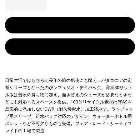
日常生活ではもちろん長年の旅の酷使にも耐え、パタゴニアの定
番シリーズとなったのがレフュジオ・デイパック。容量30リット
ル版は普段の持ち物に加え、履き替えのシューズが必要なときな
どにも対応するスペースを提供。100％リサイクル素材はPFASを
意図的に添加しないDWR（耐久性撥水）加工済みで、ラップトッ
プ用スリーブ、給水パック対応のデザイン、ウォーターボトル用
ポケットなど不可欠なものも完備。フェアトレード・サーティフ
ァイドの工場で製造