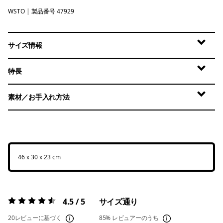
WSTO
Weathered Stone
| 製品番号 47929
サイズ情報
特長
素材／お手入れ方法
46ｘ30ｘ23 cm
4.5 / 5
サイズ通り
評価:
4.5 / 5
20レビューに基づく
85%
レビュアーのうち