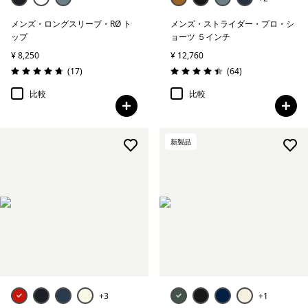
メンズ・ロングスリーブ・RØ ト
メンズ・ストライダー・プロ・シ
ップ
ョーツ ５インチ
¥ 8,250
¥ 12,760
レビュー
レビュー
(17
)
(64
)
評価: 4.7 / 5
評価: 4.5 / 5
比較
比較
新製品
+3
+1