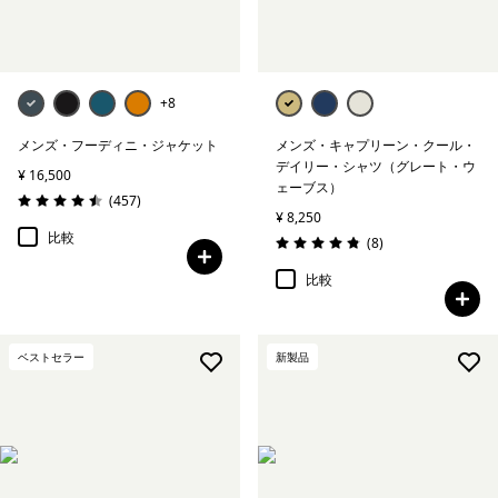
絞り込み
フィット
絞り込み
ウェブアウトレット
+8
絞り込み
温度
メンズ・フーディニ・ジャケット
メンズ・キャプリーン・クール・
デイリー・シャツ（グレート・ウ
¥ 16,500
ェーブス）
絞り込み
保温指標
レビュー
(457
)
評価: 4.5 / 5
¥ 8,250
比較
レビュー
(8
)
評価: 4.9 / 5
比較
ベストセラー
新製品