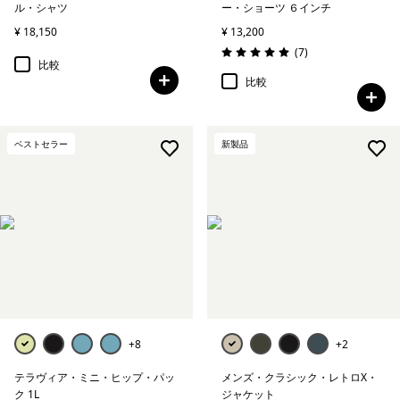
ル・シャツ
ー・ショーツ ６インチ
¥ 18,150
¥ 13,200
レビュー
(7
)
評価: 5.0 / 5
比較
比較
ベストセラー
新製品
+8
+2
テラヴィア・ミニ・ヒップ・パッ
メンズ・クラシック・レトロX・
ク 1L
ジャケット