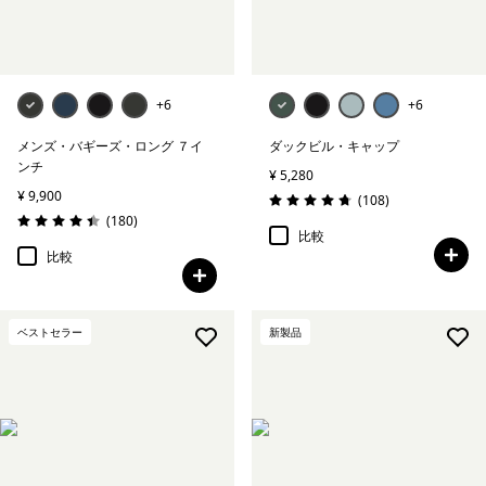
+6
+6
メンズ・バギーズ・ロング ７イ
ダックビル・キャップ
ンチ
¥ 5,280
¥ 9,900
レビュー
(108
)
評価: 4.7 / 5
レビュー
(180
)
評価: 4.4 / 5
比較
比較
ベストセラー
新製品