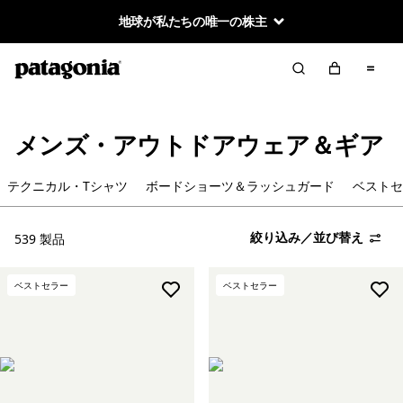
地球が私たちの唯一の株主
絞り込み／並び替え
クリア
並べ替え
絞り込み
在庫のあるサイズ
メンズ・アウトドアウェア＆ギア
絞り込み
在庫のあるカラー
テクニカル・Tシャツ
ボードショーツ＆ラッシュガード
ベストセ
絞り込み
スポーツ
絞り込み／並び替え
539 製品
絞り込み
容量
ベストセラー
ベストセラー
絞り込み
特長
絞り込み
素材