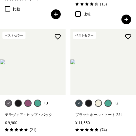
評価: 4.6 / 5
レビュー
(13
)
評価: 4.4 / 5
比較
比較
ベストセラー
ベストセラー
+3
+2
テラヴィア・ヒップ・パック
ブラックホール・トート 25L
¥ 9,900
¥ 11,550
レビュー
レビュー
(21
)
(74
)
評価: 4.9 / 5
評価: 4.9 / 5