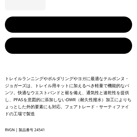
トレイルランニングやボルダリングやヨガに最適なテルボンヌ・
ジョガーズは、トレイル用キットに加えるべき軽量で機能的なパ
ンツ。快適なウエストバンドと裾を備え、通気性と速乾性を提供
し、PFASを意図的に添加しないDWR（耐久性撥水）加工によりち
ょっとした外的要素にも対応。フェアトレード・サーティファイ
ドの工場で製造
RVGN
River Rock Green
| 製品番号 24541