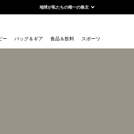
地球が私たちの唯一の株主
ビー
バッグ＆ギア
食品＆飲料
スポーツ