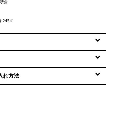
製造
 24541
入れ方法