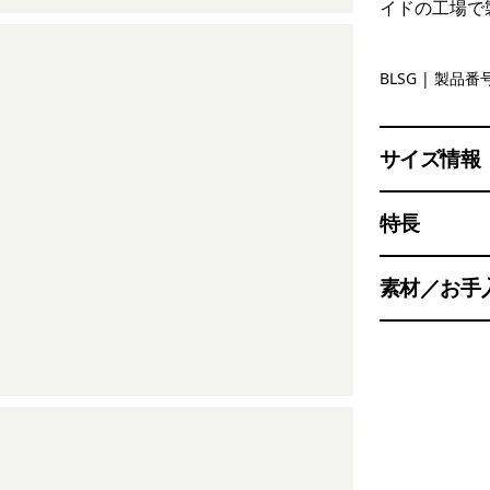
イドの工場で
Blue Sage
BLSG
| 製品番号
サイズ情報
特長
素材／お手