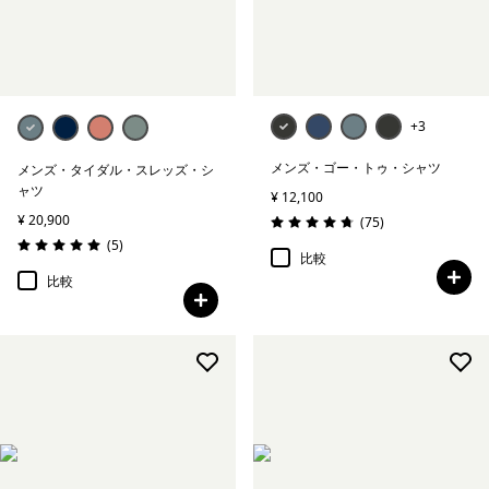
絞り込み
在庫のあるカラー
絞り込み
スポーツ
+3
絞り込み
特長
メンズ・ゴー・トゥ・シャツ
メンズ・タイダル・スレッズ・シ
ャツ
¥ 12,100
絞り込み
素材
¥ 20,900
レビュー
(75
)
評価: 4.8 / 5
レビュー
(5
)
評価: 5.0 / 5
比較
絞り込み
フィット
比較
絞り込み
ウェブアウトレット
絞り込み
保温指標