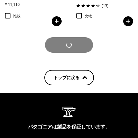
¥ 11,110
レビュー
(13
)
評価: 4.4 / 5
比較
比較
さらに見る
トップに戻る
パタゴニアは製品を保証しています。