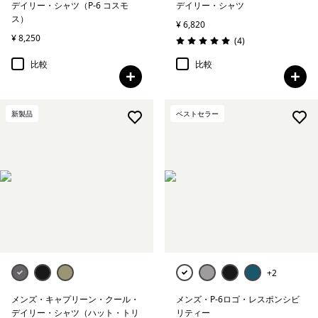
デイリー・シャツ（P-6 コスモ
デイリー・シャツ
ス）
¥ 6,820
¥ 8,250
レビュー
(4
)
評価: 5.0 / 5
比較
比較
新製品
ベストセラー
+2
メンズ・キャプリーン・クール・
メンズ・P-6ロゴ・レスポンシビ
デイリー・シャツ（ハット・トリ
リティー