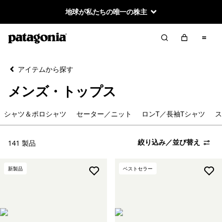
地球が私たちの唯一の株主
絞り込み／並び替え
クリア
並べ替え
アイテムから探す
絞り込み
カテゴリー
メンズ・トップス
シャツ＆ポロシャツ
シャツ＆ポロシャツ
セーター／ニット
ロンT／長袖Tシャツ
ス
セーター／ニット
絞り込み／並び替え
141 製品
ロンT／長袖Tシャツ
新製品
ベストセラー
スウェット＆フーディ
絞り込み
在庫のあるサイズ