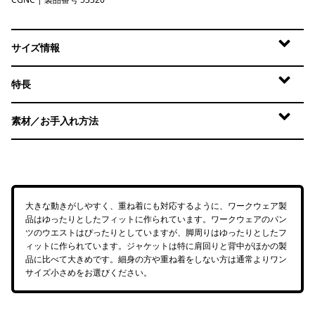
Cascade Green Corduroy
サイズ情報
特長
素材／お手入れ方法
大きな動きがしやすく、重ね着にも対応するように、ワークウェア製
品はゆったりとしたフィットに作られています。ワークウェアのパン
ツのウエストはぴったりとしていますが、脚周りはゆったりとしたフ
ィットに作られています。ジャケットは特に肩回りと背中がほかの製
品に比べて大きめです。細身の方や重ね着をしない方は通常よりワン
サイズ小さめをお選びください。