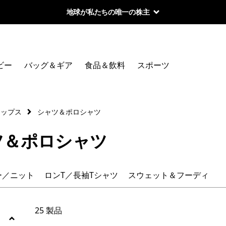
地球が私たちの唯一の株主
絞り込み
カテゴリー
ビー
バッグ＆ギア
食品＆飲料
スポーツ
フランネル・シャツ
トップス
シャツ＆ポロシャツ
絞り込み
在庫のあるサイズ
ツ＆ポロシャツ
絞り込み
在庫のあるカラー
ー／ニット
ロンT／長袖Tシャツ
スウェット＆フーディ
絞り込み
スポーツ
絞り込み
特長
25 製品