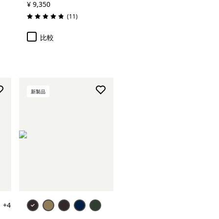
¥ 9,350
レビュー
(11
)
評価: 4.8 / 5
比較
新製品
+4